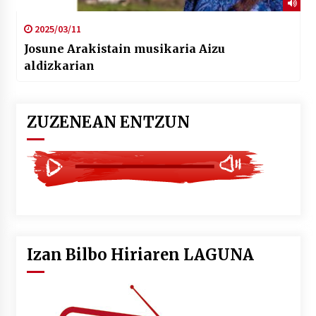
2025/03/11
Josune Arakistain musikaria Aizu
aldizkarian
ZUZENEAN ENTZUN
Izan Bilbo Hiriaren LAGUNA