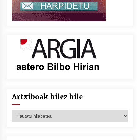
Artxiboak hilez hile
Artxiboak
hilez
hile