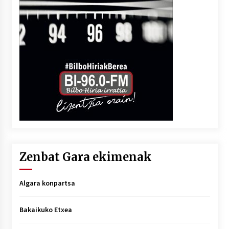
Zenbat Gara ekimenak
Algara konpartsa
Bakaikuko Etxea