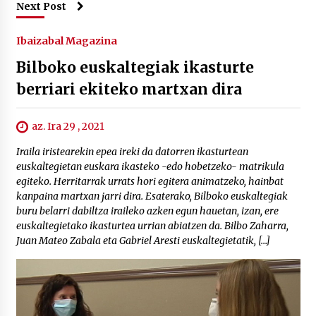
Next Post
Ibaizabal Magazina
Bilboko euskaltegiak ikasturte
berriari ekiteko martxan dira
az. Ira 29 , 2021
Iraila iristearekin epea ireki da datorren ikasturtean
euskaltegietan euskara ikasteko -edo hobetzeko- matrikula
egiteko. Herritarrak urrats hori egitera animatzeko, hainbat
kanpaina martxan jarri dira. Esaterako, Bilboko euskaltegiak
buru belarri dabiltza iraileko azken egun hauetan, izan, ere
euskaltegietako ikasturtea urrian abiatzen da. Bilbo Zaharra,
Juan Mateo Zabala eta Gabriel Aresti euskaltegietatik, […]