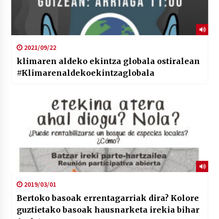
2021/09/22
klimaren aldeko ekintza globala ostiralean
#Klimarenaldekoekintzaglobala
2019/03/01
Bertoko basoak errentagarriak dira? Kolore
guztietako basoak hausnarketa irekia bihar