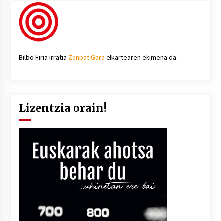
Bilbo Hiria irratia
Zenbat Gara
elkartearen ekimena da.
Lizentzia orain!