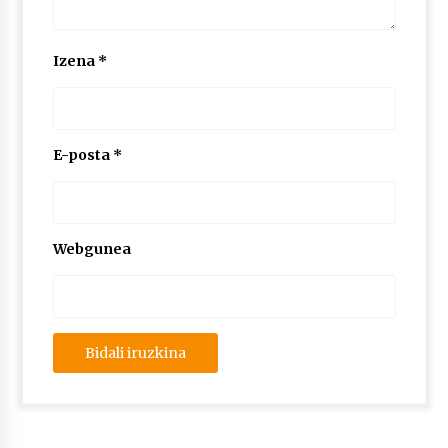
Izena
*
E-posta
*
Webgunea