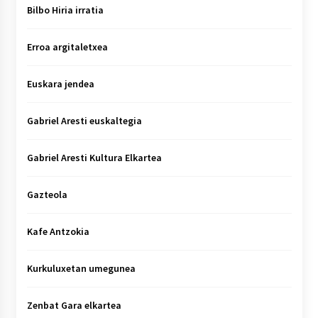
Bilbo Hiria irratia
Erroa argitaletxea
Euskara jendea
Gabriel Aresti euskaltegia
Gabriel Aresti Kultura Elkartea
Gazteola
Kafe Antzokia
Kurkuluxetan umegunea
Zenbat Gara elkartea