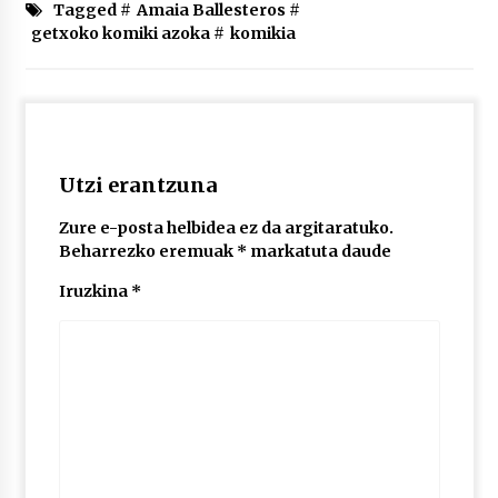
2026/07/03
Tagged #
Amaia Ballesteros
#
getxoko komiki azoka
#
komikia
MUSIBLA #297: Bide, Boards Of Canada, Somak,
Tiga, Twisted Teens, Underscores, Habia
2026/07/02
Utzi erantzuna
Zure e-posta helbidea ez da argitaratuko.
Beharrezko eremuak
*
markatuta daude
Iruzkina
*