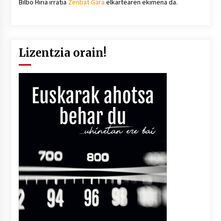
Bilbo Hiria irratia
Zenbat Gara
elkartearen ekimena da.
Lizentzia orain!