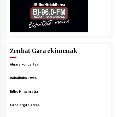
Zenbat Gara ekimenak
Algara konpartsa
Bakaikuko Etxea
Bilbo Hiria irratia
Erroa argitaletxea