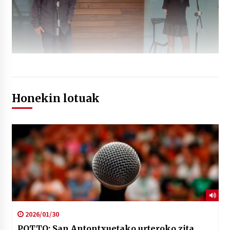
Honekin lotuak
2026/01/30
POTTO: San Antontxuetako urteroko zita