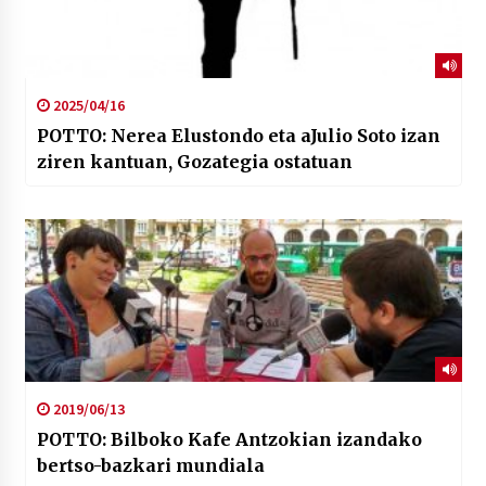
2025/04/16
POTTO: Nerea Elustondo eta aJulio Soto izan
ziren kantuan, Gozategia ostatuan
2019/06/13
POTTO: Bilboko Kafe Antzokian izandako
bertso-bazkari mundiala