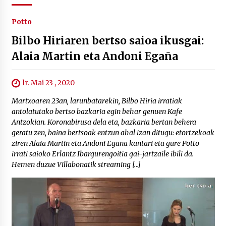
Potto
Bilbo Hiriaren bertso saioa ikusgai:
Alaia Martin eta Andoni Egaña
lr. Mai 23 , 2020
Martxoaren 23an, larunbatarekin, Bilbo Hiria irratiak
antolatutako bertso bazkaria egin behar genuen Kafe
Antzokian. Koronabirusa dela eta, bazkaria bertan behera
geratu zen, baina bertsoak entzun ahal izan ditugu: etortzekoak
ziren Alaia Martin eta Andoni Egaña kantari eta gure Potto
irrati saioko Erlantz Ibargurengoitia gai-jartzaile ibili da.
Hemen duzue Villabonatik streaming […]