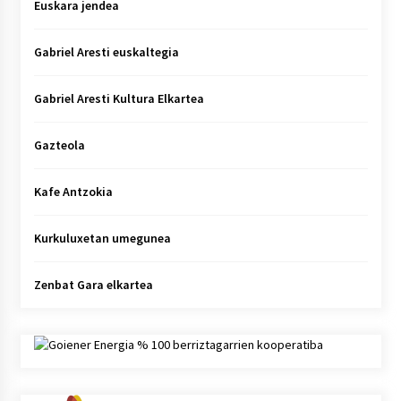
Euskara jendea
Gabriel Aresti euskaltegia
Gabriel Aresti Kultura Elkartea
Gazteola
Kafe Antzokia
Kurkuluxetan umegunea
Zenbat Gara elkartea