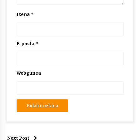
Izena
*
E-posta
*
Webgunea
Next Post