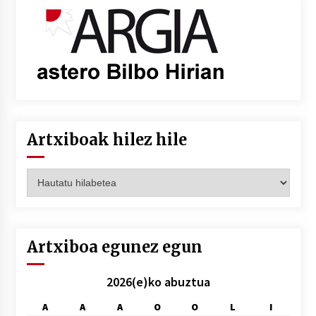
Artxiboak hilez hile
Artxiboak
hilez
hile
Artxiboa egunez egun
2026(e)ko abuztua
A
A
A
O
O
L
I