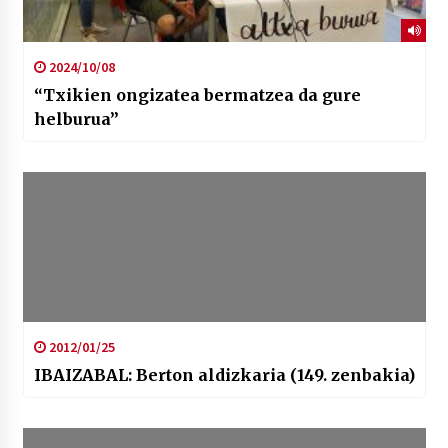
2024/10/08
“Txikien ongizatea bermatzea da gure
helburua”
2012/01/25
IBAIZABAL: Berton aldizkaria (149. zenbakia)