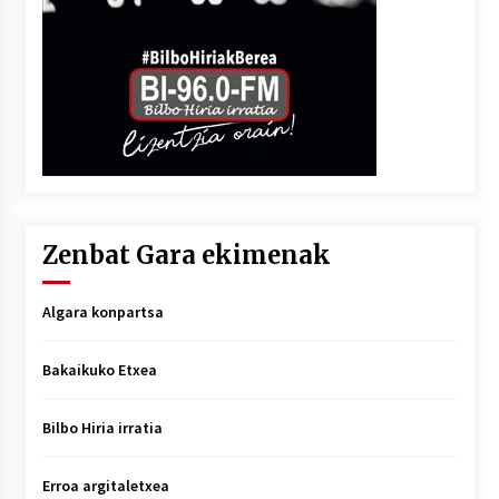
Zenbat Gara ekimenak
Algara konpartsa
Bakaikuko Etxea
Bilbo Hiria irratia
Erroa argitaletxea