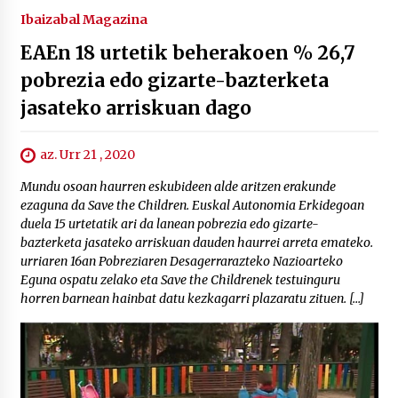
Ibaizabal Magazina
EAEn 18 urtetik beherakoen % 26,7
pobrezia edo gizarte-bazterketa
jasateko arriskuan dago
az. Urr 21 , 2020
Mundu osoan haurren eskubideen alde aritzen erakunde
ezaguna da Save the Children. Euskal Autonomia Erkidegoan
duela 15 urtetatik ari da lanean pobrezia edo gizarte-
bazterketa jasateko arriskuan dauden haurrei arreta emateko.
urriaren 16an Pobreziaren Desagerrarazteko Nazioarteko
Eguna ospatu zelako eta Save the Childrenek testuinguru
horren barnean hainbat datu kezkagarri plazaratu zituen. […]