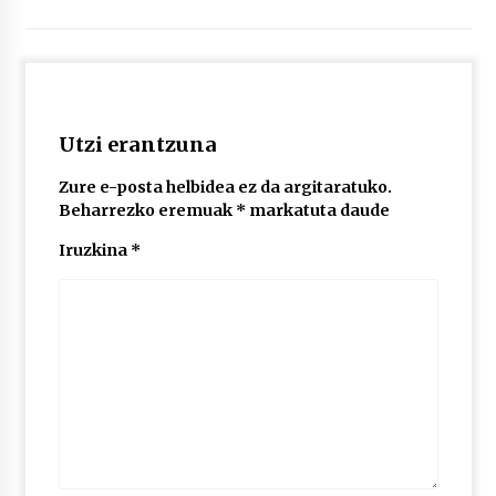
2026/07/03
MUSIBLA #297: Bide, Boards Of Canada, Somak,
Tiga, Twisted Teens, Underscores, Habia
2026/07/02
Utzi erantzuna
Zure e-posta helbidea ez da argitaratuko.
Beharrezko eremuak
*
markatuta daude
Iruzkina
*