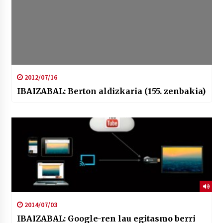
2012/07/16
IBAIZABAL: Berton aldizkaria (155. zenbakia)
2014/07/03
IBAIZABAL: Google-ren lau egitasmo berri