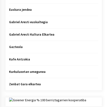
Euskara jendea
Gabriel Aresti euskaltegia
Gabriel Aresti Kultura Elkartea
Gazteola
Kafe Antzokia
Kurkuluxetan umegunea
Zenbat Gara elkartea