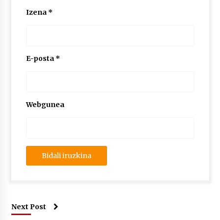
Izena
*
E-posta
*
Webgunea
Next Post