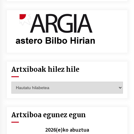
Artxiboak hilez hile
Artxiboak
hilez
hile
Artxiboa egunez egun
2026(e)ko abuztua