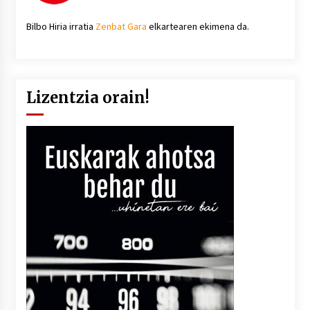
Bilbo Hiria irratia
Zenbat Gara
elkartearen ekimena da.
Lizentzia orain!