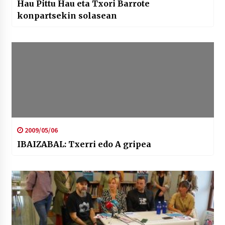
Hau Pittu Hau eta Txori Barrote
konpartsekin solasean
2009/05/06
IBAIZABAL: Txerri edo A gripea