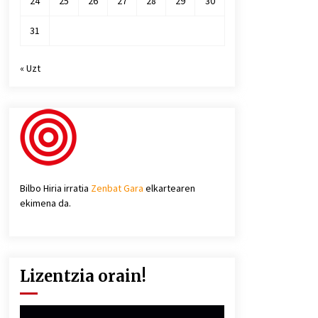
24
25
26
27
28
29
30
31
« Uzt
Bilbo Hiria irratia
Zenbat Gara
elkartearen
ekimena da.
Lizentzia orain!