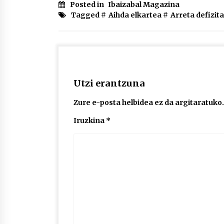
Posted in
Ibaizabal Magazina
Tagged #
Aihda elkartea
#
Arreta defizi
Utzi erantzuna
Zure e-posta helbidea ez da argitaratuko.
Iruzkina
*