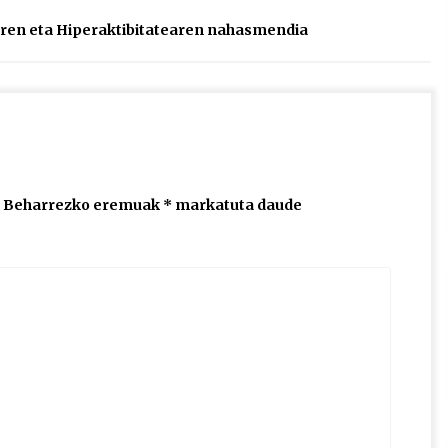
taren eta Hiperaktibitatearen nahasmendia
Beharrezko eremuak
*
markatuta daude