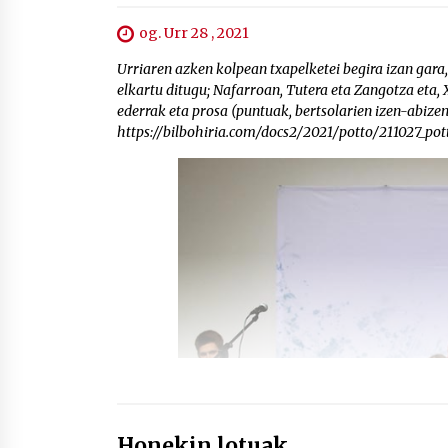
og. Urr 28 , 2021
Urriaren azken kolpean txapelketei begira izan gara, 
elkartu ditugu; Nafarroan, Tutera eta Zangotza eta
ederrak eta prosa (puntuak, bertsolarien izen-abize
https://bilbohiria.com/docs2/2021/potto/211027_po
Honekin lotuak