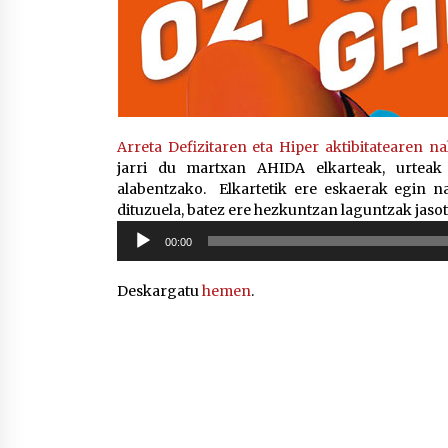
Arreta Defizitaren eta Hiper aktibitatearen
jarri du martxan AHIDA elkarteak, urteak
alabentzako. Elkartetik ere eskaerak egin n
dituzuela, batez ere hezkuntzan laguntzak jaso
Soinu
00:00
erreproduzigailua
Deskargatu
hemen
.