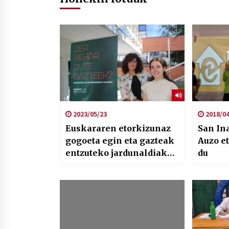
2023/05/23
2018/04
Euskararen etorkizunaz
San In
gogoeta egin eta gazteak
Auzo e
entzuteko jardunaldiak
du
Bilbon