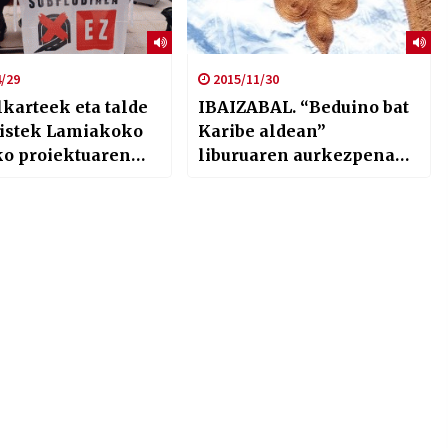
/29
2015/11/30
lkarteek eta talde
IBAIZABAL. “Beduino bat
istek Lamiakoko
Karibe aldean”
ko proiektuaren
liburuaren aurkezpena
etak eta biaduktua
gaur Kafe Antzokian
dituzte