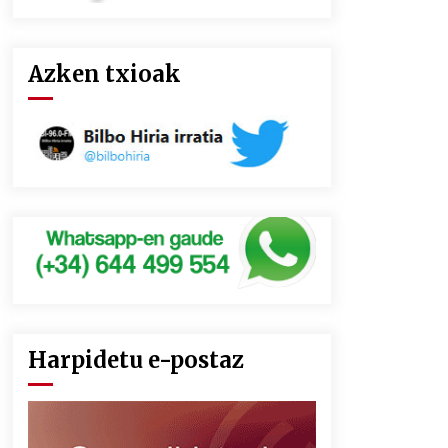
Azken txioak
Harpidetu e-postaz