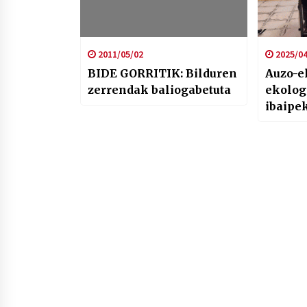
2011/05/02
2025/04
BIDE GORRITIK: Bilduren
Auzo-e
zerrendak baliogabetuta
ekolog
ibaipe
leherk
salatu 