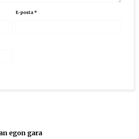
E-posta
*
an egon gara