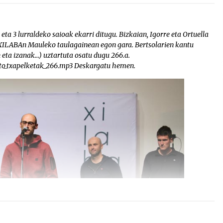
eta 3 lurraldeko saioak ekarri ditugu. Bizkaian, Igorre eta Ortuella
, XILABAn Mauleko taulagainean egon gara. Bertsolarien kantu
n eta izanak…) uztartuta osatu dugu 266.a.
tto_txapelketak_266.mp3 Deskargatu hemen.