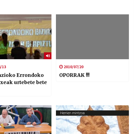
/13
2010/07/20
azioko Errondoko
OPORRAK !!!
txeak urtebete bete