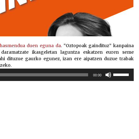
 nahasmendua duen eguna da
. “Oztopoak gaindituz” kanpaina
 daramatzate ikasgeletan laguntza eskatzen euren seme
ahi dituzue gaurko egunez, izan ere aipatzen duzue trabak
tzeko.
Erabili
00:00
gora/behera
gezi-
teklak
bolumena
igotzeko
edo
jaisteko.