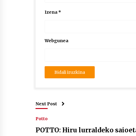
Izena
*
Webgunea
Next Post
Potto
POTTO: Hiru lurraldeko saioet