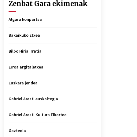
Zenbat Gara ekimenak
Algara konpartsa
Bakaikuko Etxea
Bilbo Hiria irratia
Erroa argitaletxea
Euskara jendea
Gabriel Aresti euskaltegia
Gabriel Aresti Kultura Elkartea
Gazteola