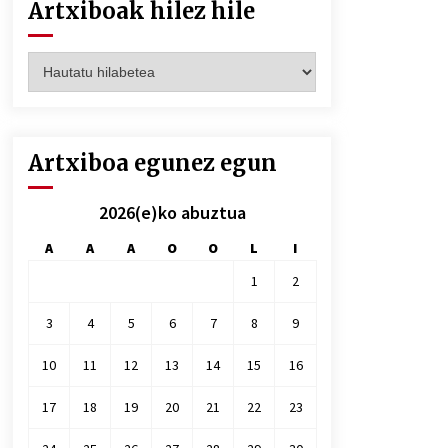
Artxiboak hilez hile
Artxiboak
hilez
hile
Artxiboa egunez egun
2026(e)ko abuztua
A
A
A
O
O
L
I
1
2
3
4
5
6
7
8
9
10
11
12
13
14
15
16
17
18
19
20
21
22
23