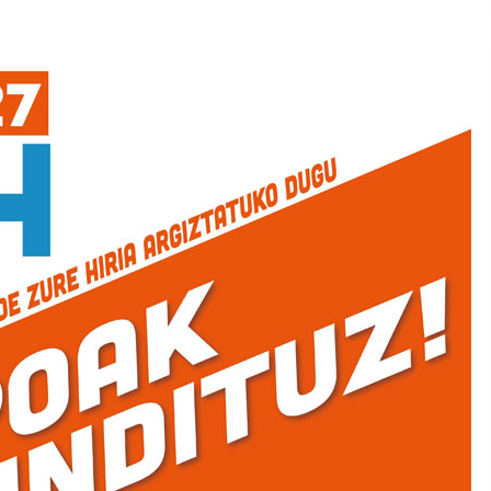
2026/07/15
Larunbatean Plentziako Itsas
Martxa ospatuko da
2026/07/07
SOINUGELA: Paul McCartney eta
Ringo Starr-en lan berriak
2026/07/03