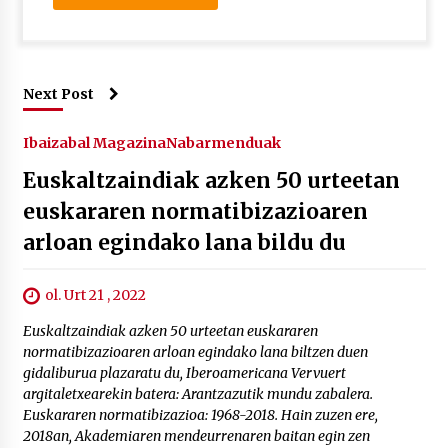
Next Post
Ibaizabal Magazina
Nabarmenduak
Euskaltzaindiak azken 50 urteetan
euskararen normatibizazioaren
arloan egindako lana bildu du
ol. Urt 21 , 2022
Euskaltzaindiak azken 50 urteetan euskararen
normatibizazioaren arloan egindako lana biltzen duen
gidaliburua plazaratu du, Iberoamericana Vervuert
argitaletxearekin batera: Arantzazutik mundu zabalera.
Euskararen normatibizazioa: 1968-2018. Hain zuzen ere,
2018an, Akademiaren mendeurrenaren baitan egin zen