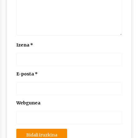
Izena
*
E-posta
*
Webgunea