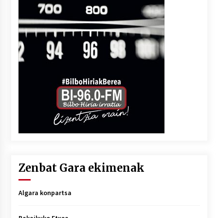
Zenbat Gara ekimenak
Algara konpartsa
Bakaikuko Etxea