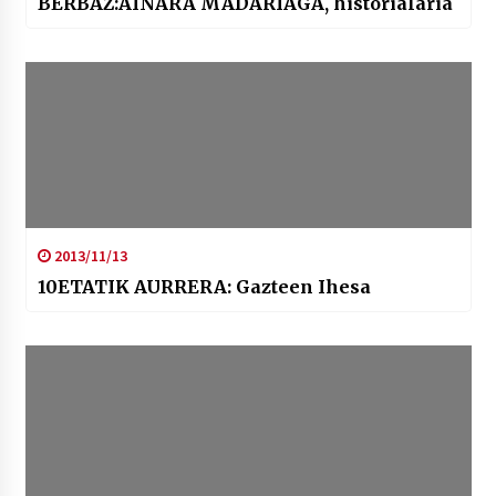
BERBAZ:AINARA MADARIAGA, historialaria
2013/11/13
10ETATIK AURRERA: Gazteen Ihesa