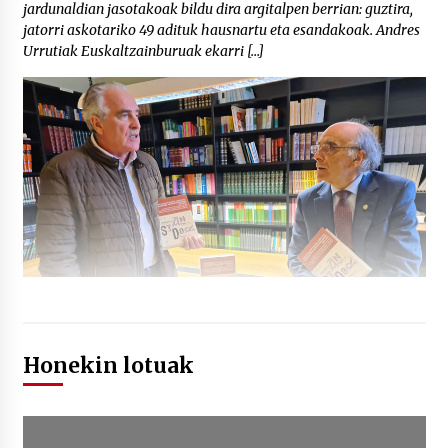
jardunaldian jasotakoak bildu dira argitalpen berrian: guztira,
jatorri askotariko 49 adituk hausnartu eta esandakoak. Andres
Urrutiak Euskaltzainburuak ekarri […]
Honekin lotuak