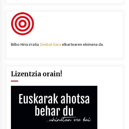
Bilbo Hiria irratia
Zenbat Gara
elkartearen ekimena da.
Lizentzia orain!