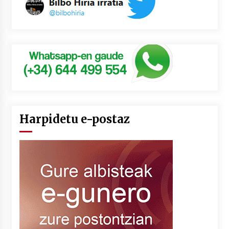
Harpidetu e-postaz