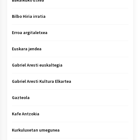
Bilbo Hiria irratia
Erroa argitaletxea
Euskara jendea
Gabriel Aresti euskaltegia
Gabriel Aresti Kultura Elkartea
Gazteola
Kafe Antzokia
Kurkuluxetan umegunea