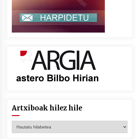
Artxiboak hilez hile
Artxiboak
hilez
hile