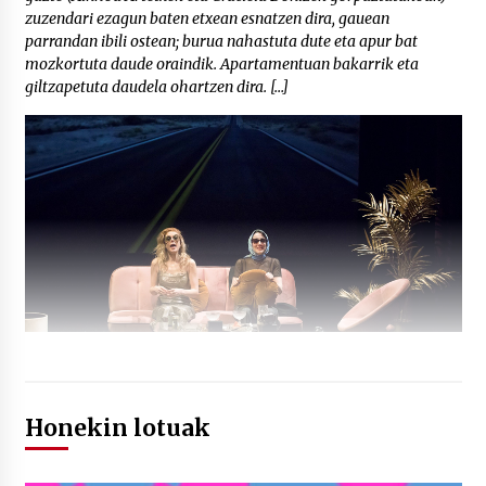
zuzendari ezagun baten etxean esnatzen dira, gauean
parrandan ibili ostean; burua nahastuta dute eta apur bat
mozkortuta daude oraindik. Apartamentuan bakarrik eta
giltzapetuta daudela ohartzen dira. […]
Honekin lotuak