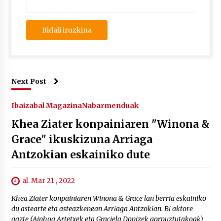
Next Post
Ibaizabal Magazina
Nabarmenduak
Khea Ziater konpainiaren "Winona &
Grace" ikuskizuna Arriaga
Antzokian eskainiko dute
al. Mar 21 , 2022
Khea Ziater konpainiaren Winona & Grace lan berria eskainiko
du astearte eta asteazkenean Arriaga Antzokian. Bi aktore
gazte (Ainhoa Artetxek eta Graciela Donizek gorpuztutakoak)