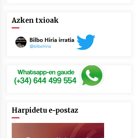
Azken txioak
Harpidetu e-postaz