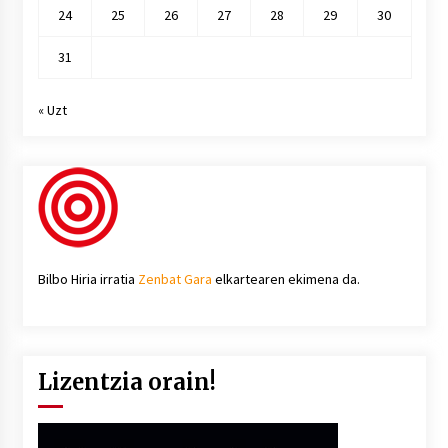
24
25
26
27
28
29
30
31
« Uzt
Bilbo Hiria irratia
Zenbat Gara
elkartearen ekimena da.
Lizentzia orain!