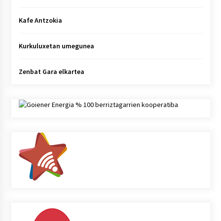
Kafe Antzokia
Kurkuluxetan umegunea
Zenbat Gara elkartea