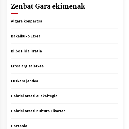
Zenbat Gara ekimenak
Algara konpartsa
Bakaikuko Etxea
Bilbo Hiria irratia
Erroa argitaletxea
Euskara jendea
Gabriel Aresti euskaltegia
Gabriel Aresti Kultura Elkartea
Gazteola