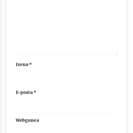
2026/07/03
MUSIBLA #297: Bide, Boards Of Canada, Somak,
Tiga, Twisted Teens, Underscores, Habia
2026/07/02
Izena
*
E-posta
*
Webgunea