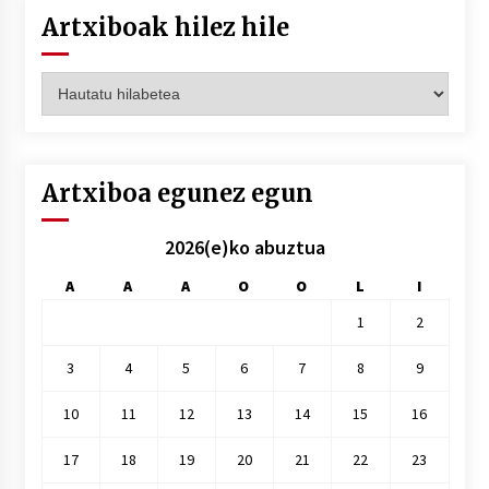
Artxiboak hilez hile
Artxiboak
hilez
hile
Artxiboa egunez egun
2026(e)ko abuztua
A
A
A
O
O
L
I
1
2
3
4
5
6
7
8
9
10
11
12
13
14
15
16
17
18
19
20
21
22
23