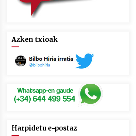
Azken txioak
Harpidetu e-postaz