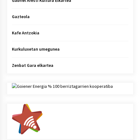
Gabriel Aresti Kultura Elkartea
Gazteola
Kafe Antzokia
Kurkuluxetan umegunea
Zenbat Gara elkartea