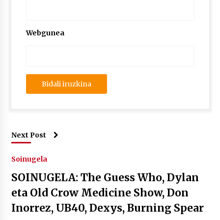
Webgunea
Next Post
Soinugela
SOINUGELA: The Guess Who, Dylan
eta Old Crow Medicine Show, Don
Inorrez, UB40, Dexys, Burning Spear