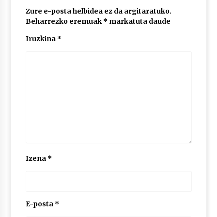
2026/07/03
Zure e-posta helbidea ez da argitaratuko.
Beharrezko eremuak
*
markatuta daude
MUSIBLA #297: Bide, Boards Of Canada, Somak,
Tiga, Twisted Teens, Underscores, Habia
Iruzkina
*
2026/07/02
Izena
*
E-posta
*