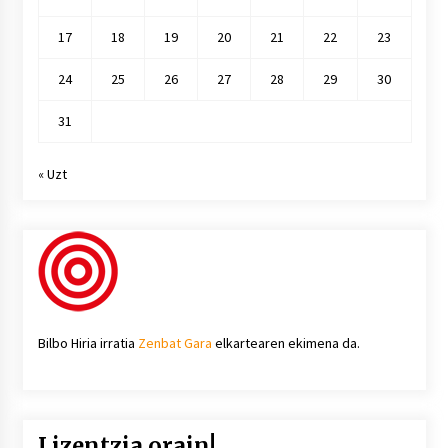
17
18
19
20
21
22
23
24
25
26
27
28
29
30
31
« Uzt
Bilbo Hiria irratia
Zenbat Gara
elkartearen ekimena da.
Lizentzia orain!