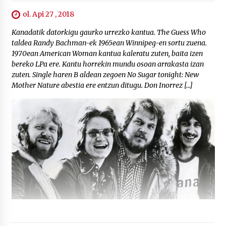
ol. Api 27 , 2018
Kanadatik datorkigu gaurko urrezko kantua. The Guess Who
taldea Randy Bachman-ek 1965ean Winnipeg-en sortu zuena.
1970ean American Woman kantua kaleratu zuten, baita izen
bereko LPa ere. Kantu horrekin mundu osoan arrakasta izan
zuten. Single haren B aldean zegoen No Sugar tonight: New
Mother Nature abestia ere entzun ditugu. Don Inorrez […]