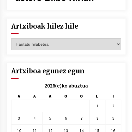
Artxiboak hilez hile
Artxiboak
hilez
hile
Artxiboa egunez egun
2026(e)ko abuztua
A
A
A
O
O
L
I
1
2
3
4
5
6
7
8
9
10
11
12
13
14
15
16