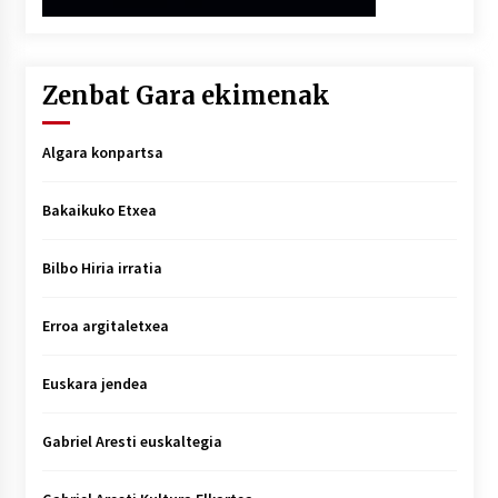
Zenbat Gara ekimenak
Algara konpartsa
Bakaikuko Etxea
Bilbo Hiria irratia
Erroa argitaletxea
Euskara jendea
Gabriel Aresti euskaltegia