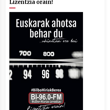
Lizentzia orain!