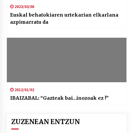
2023/03/06
Euskal behatokiaren urtekarian elkarlana
azpimarratu da
2012/01/02
IBAIZABAL: “Gazteak bai…inozoak ez !”
ZUZENEAN ENTZUN