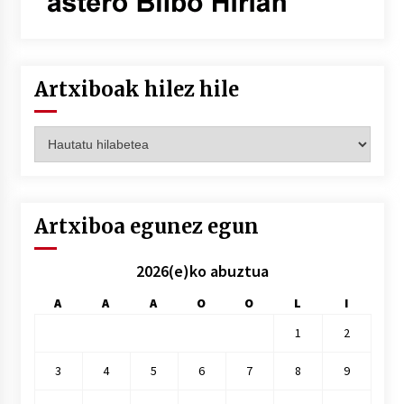
Artxiboak hilez hile
Artxiboak
hilez
hile
Artxiboa egunez egun
2026(e)ko abuztua
A
A
A
O
O
L
I
1
2
3
4
5
6
7
8
9