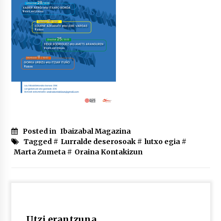
2026/07/03
MUSIBLA #297: Bide, Boards Of Canada, Somak,
Tiga, Twisted Teens, Underscores, Habia
2026/07/02
Posted in
Ibaizabal Magazina
Tagged #
Lurralde deserosoak
#
lutxo egia
#
Marta Zumeta
#
Oraina Kontakizun
Utzi erantzuna