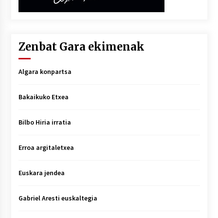
Zenbat Gara ekimenak
Algara konpartsa
Bakaikuko Etxea
Bilbo Hiria irratia
Erroa argitaletxea
Euskara jendea
Gabriel Aresti euskaltegia