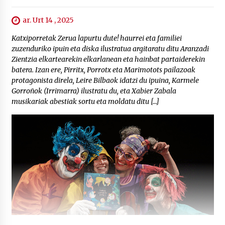
ar. Urt 14 , 2025
Katxiporretak Zerua lapurtu dute! haurrei eta familiei
zuzenduriko ipuin eta diska ilustratua argitaratu ditu Aranzadi
Zientzia elkartearekin elkarlanean eta hainbat partaiderekin
batera. Izan ere, Pirritx, Porrotx eta Marimotots pailazoak
protagonista direla, Leire Bilbaok idatzi du ipuina, Karmele
Gorroñok (Irrimarra) ilustratu du, eta Xabier Zabala
musikariak abestiak sortu eta moldatu ditu […]