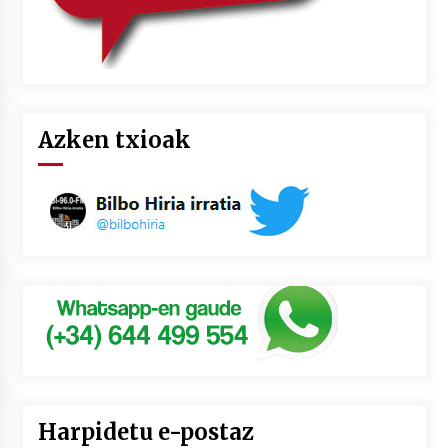
Azken txioak
Harpidetu e-postaz