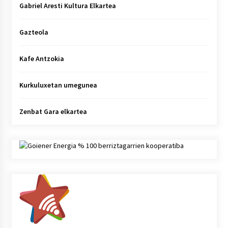
Gabriel Aresti Kultura Elkartea
Gazteola
Kafe Antzokia
Kurkuluxetan umegunea
Zenbat Gara elkartea