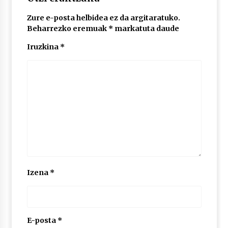
Zure e-posta helbidea ez da argitaratuko.
Beharrezko eremuak
*
markatuta daude
Iruzkina
*
Izena
*
E-posta
*