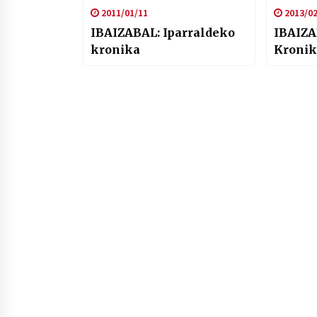
2011/01/11
2013/02
IBAIZABAL: Iparraldeko
IBAIZA
kronika
Kronik