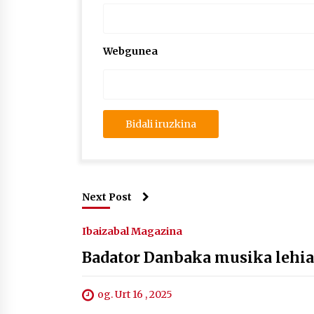
Webgunea
Next Post
Ibaizabal Magazina
Badator Danbaka musika lehia
og. Urt 16 , 2025