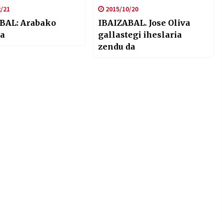
/21
2015/10/20
BAL: Arabako
IBAIZABAL. Jose Oliva
a
gallastegi iheslaria
zendu da