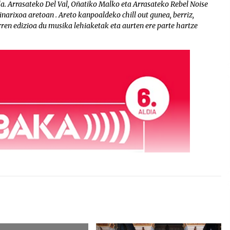
. Arrasateko Del Val, Oñatiko Malko eta Arrasateko Rebel Noise
narixoa aretoan . Areto kanpoaldeko chill out gunea, berriz,
ren edizioa du musika lehiaketak eta aurten ere parte hartze