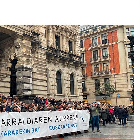
2026/07/15
Larunbatean Plentziako Itsas
Martxa ospatuko da
2026/07/07
SOINUGELA: Paul McCartney eta
Ringo Starr-en lan berriak
2026/07/03