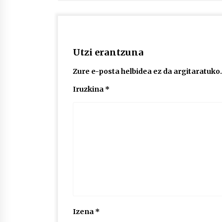
Utzi erantzuna
Zure e-posta helbidea ez da argitaratuko.
Iruzkina
*
Izena
*