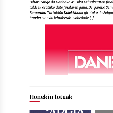
Bihar izango da Danbaka Musika Lehiaketaren finala
taldeek osatuko dute finalaren gaua, Bergarako Semi
Bergarako Turtukiña Kolektiboak girotuko du.Seigar
handia izan du lehiaketak. Nobedade […]
Honekin lotuak