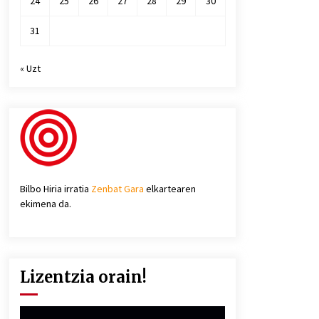
24
25
26
27
28
29
30
31
« Uzt
Bilbo Hiria irratia
Zenbat Gara
elkartearen
ekimena da.
Lizentzia orain!