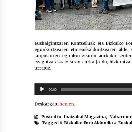
Euskalgintzaren Kontseiluak eta Bizkaiko Fo
egonkortzearen eta euskalduntzearen alde. 
lanposturen egonkortzearen aurkako sententz
ezagutza eskatzearen aurka jo du, hizkuntza-
urratuz.
Soinu
00:00
erreproduzigailua
Deskargatu
hemen
.
Posted in
Ibaizabal Magazina
,
Nabarmen
Tagged #
Bizkaiko Foru Aldundia
#
Euskal