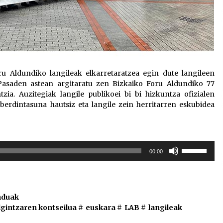
ru Aldundiko langileak elkarretaratzea egin dute langileen
Pasaden astean argitaratu zen Bizkaiko Foru Aldundiko 77
ia. Auzitegiak langile publikoei bi bi hizkuntza ofizialen
berdintasuna hautsiz eta langile zein herritarren eskubidea
Erabili
00:00
gora/behera
gezi-
teklak
bolumena
duak
igotzeko
gintzaren kontseilua
#
euskara
#
LAB
#
langileak
edo
jaisteko.