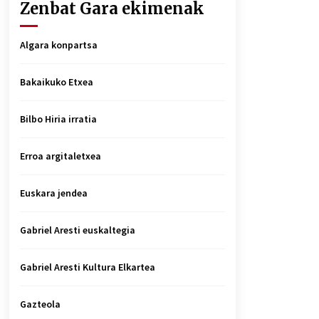
Zenbat Gara ekimenak
Algara konpartsa
Bakaikuko Etxea
Bilbo Hiria irratia
Erroa argitaletxea
Euskara jendea
Gabriel Aresti euskaltegia
Gabriel Aresti Kultura Elkartea
Gazteola