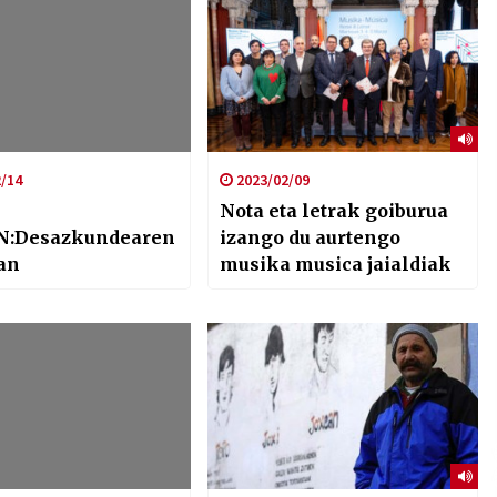
/14
2023/02/09
Nota eta letrak goiburua
N:Desazkundearen
izango du aurtengo
an
musika musica jaialdiak