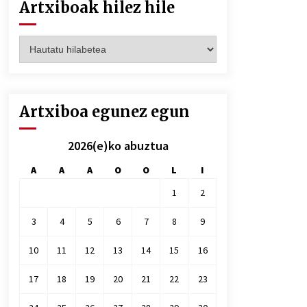
Artxiboak hilez hile
Artxiboak
hilez
hile
Artxiboa egunez egun
2026(e)ko abuztua
A
A
A
O
O
L
I
1
2
3
4
5
6
7
8
9
10
11
12
13
14
15
16
17
18
19
20
21
22
23