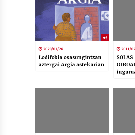
2023/01/26
2011/02
Lodifobia osasungintzan
SOLAS
aztergai Argia astekarian
GIROA
inguru