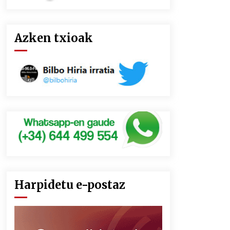
Azken txioak
Harpidetu e-postaz