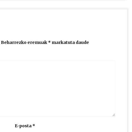
Beharrezko eremuak
*
markatuta daude
E-posta
*