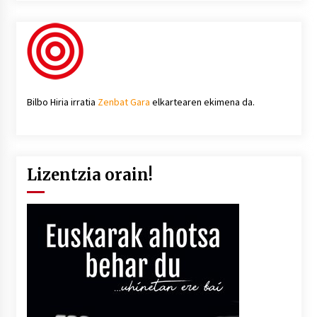
Bilbo Hiria irratia
Zenbat Gara
elkartearen ekimena da.
Lizentzia orain!