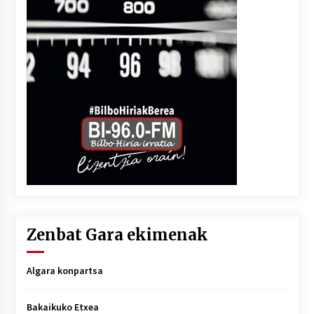
Zenbat Gara ekimenak
Algara konpartsa
Bakaikuko Etxea