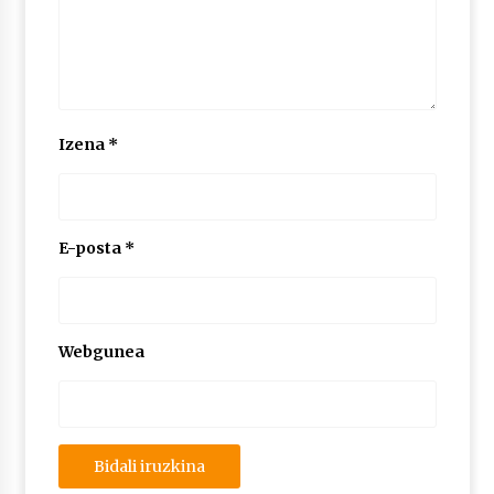
Izena
*
E-posta
*
Webgunea