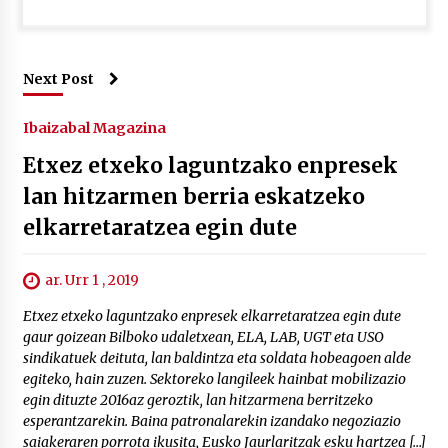
Next Post
Ibaizabal Magazina
Etxez etxeko laguntzako enpresek
lan hitzarmen berria eskatzeko
elkarretaratzea egin dute
ar. Urr 1 , 2019
Etxez etxeko laguntzako enpresek elkarretaratzea egin dute
gaur goizean Bilboko udaletxean, ELA, LAB, UGT eta USO
sindikatuek deituta, lan baldintza eta soldata hobeagoen alde
egiteko, hain zuzen. Sektoreko langileek hainbat mobilizazio
egin dituzte 2016az geroztik, lan hitzarmena berritzeko
esperantzarekin. Baina patronalarekin izandako negoziazio
saiakeraren porrota ikusita, Eusko Jaurlaritzak esku hartzea […]