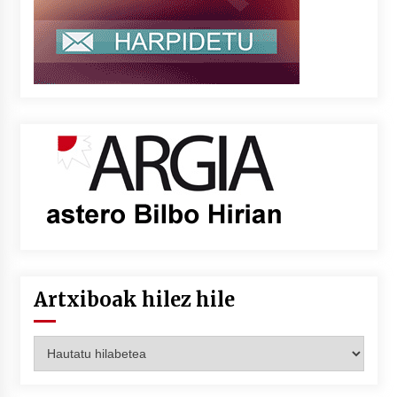
Artxiboak hilez hile
Artxiboak
hilez
hile