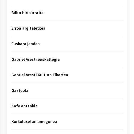
Bilbo Hiria irratia
Erroa argitaletxea
Euskara jendea
Gabriel Aresti euskaltegia
Gabriel Aresti Kultura Elkartea
Gazteola
Kafe Antzokia
Kurkuluxetan umegunea