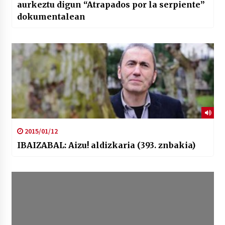
aurkeztu digun “Atrapados por la serpiente”
dokumentalean
2015/01/12
IBAIZABAL: Aizu! aldizkaria (393. znbakia)