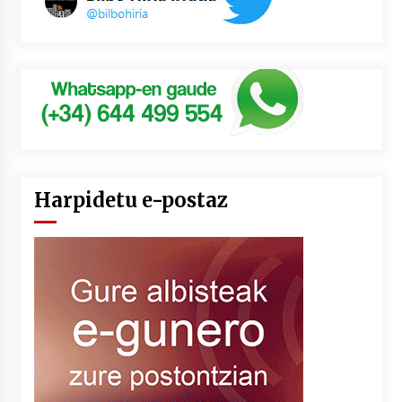
Harpidetu e-postaz