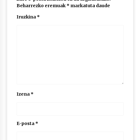
Beharrezko eremuak
*
markatuta daude
Iruzkina
*
POTTO: San Pedro jaietako bertso-saioa
2026/07/09
Larunbatean Plentziako Itsas Martxa ospatuko
da
2026/07/07
LIBURUEN ERREPUBLIKA TXIKIA: Hiragana akats
isil batekin dator beti
2026/07/07
Izena
*
Auritz Iñurrietaren margoak ikusgai
Uribitarte40 aretoan
2026/07/03
E-posta
*
SOINUGELA: Paul McCartney eta Ringo Starr-en
lan berriak