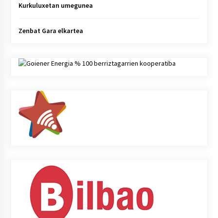
Kurkuluxetan umegunea
Zenbat Gara elkartea