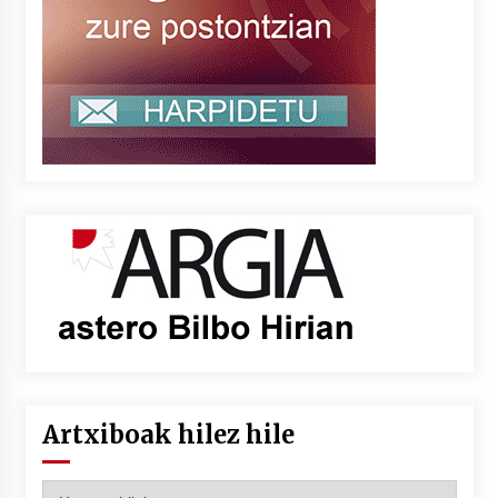
Artxiboak hilez hile
Artxiboak