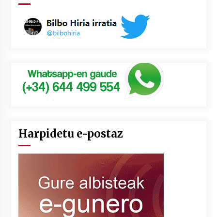
Harpidetu e-postaz