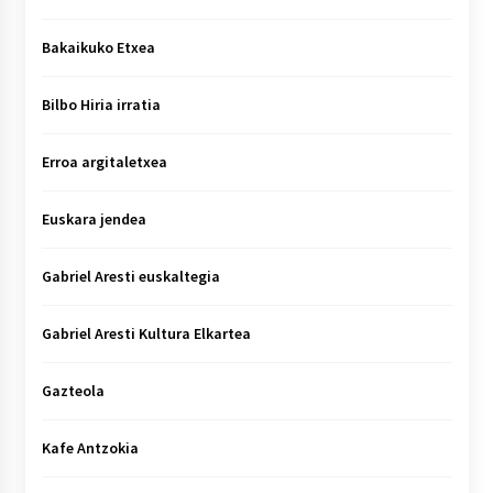
Bakaikuko Etxea
Bilbo Hiria irratia
Erroa argitaletxea
Euskara jendea
Gabriel Aresti euskaltegia
Gabriel Aresti Kultura Elkartea
Gazteola
Kafe Antzokia