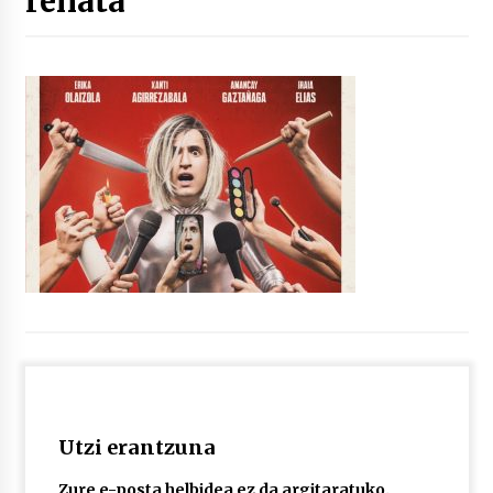
renata
“Hiztegi bat” Gorka Urbizuk idatzitako letren
hiztegia
2026/07/23
Bakaikuko barnetegitik gazteek egindako saio
berezia
2026/07/16
Tuba eta bonbardinoaren astea, Bilboko
Kontserbatorioan protagonista
2026/07/16
Auzoportala : 1×04 Auzofoniak
2026/07/15
Utzi erantzuna
Gaur abitua da Bilbao bbk live jaialdia
2026/07/09
Zure e-posta helbidea ez da argitaratuko.