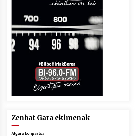
Zenbat Gara ekimenak
Algara konpartsa