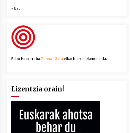
« Uzt
Bilbo Hiria irratia
Zenbat Gara
elkartearen ekimena da.
Lizentzia orain!