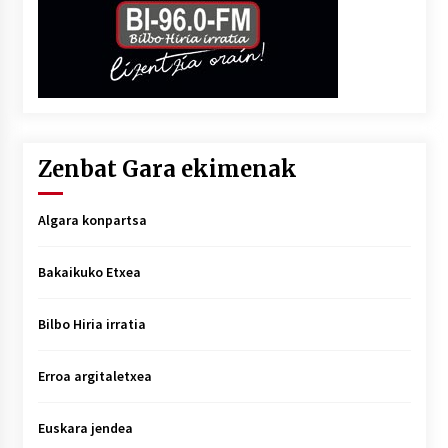
Zenbat Gara ekimenak
Algara konpartsa
Bakaikuko Etxea
Bilbo Hiria irratia
Erroa argitaletxea
Euskara jendea