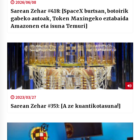
2026/06/08
Sarean Zehar #418: [SpaceX burtsan, botoirik
gabeko autoak, Token Maxingeko eztabaida
Amazonen eta isuna Temuri]
2023/03/27
Sarean Zehar #353: [A ze kuantikotasuna!]