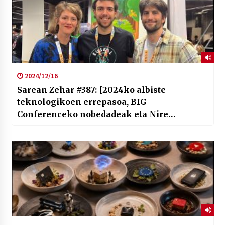
2024/12/16
Sarean Zehar #387: [2024ko albiste
teknologikoen errepasoa, BIG
Conferenceko nobedadeak eta Nire
Argigunearekin elkarrizketa]