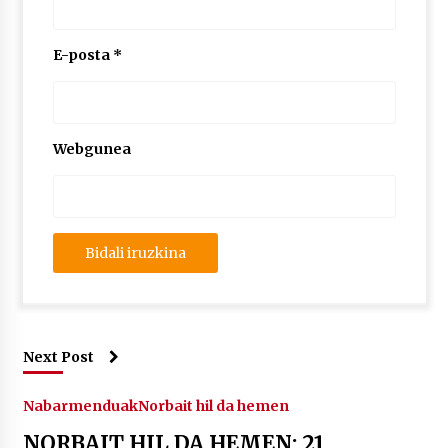
E-posta
*
Webgunea
Next Post
Nabarmenduak
Norbait hil da hemen
NORBAIT HIL DA HEMEN: 21