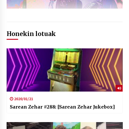
Honekin lotuak
2020/01/21
Sarean Zehar #288: [Sarean Zehar Jukebox]