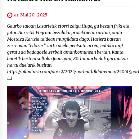
ar. Mai 20 , 2025
Gaurko saioan Lasartetik etorri zaigu Hugo, gu bezain friki eta
jator. Aurretik Pogrom bezalako proiektuetan aritua, orain
Mostaza Karizia taldean murgilduta dago. Hasiera batean
zerrendan “edozer” sartu nuela pentsatu arren, nahiko argi
geratu da badagoela zerbait amankomunean bertan. Kanta
batetik bestera saltoka joan gara, 80. hamarkadak garrantzia
hartu duelarik bueltan.
https://bilbohiria.com/docs2/2025/norbaithildahemen/250513_nor
[…]