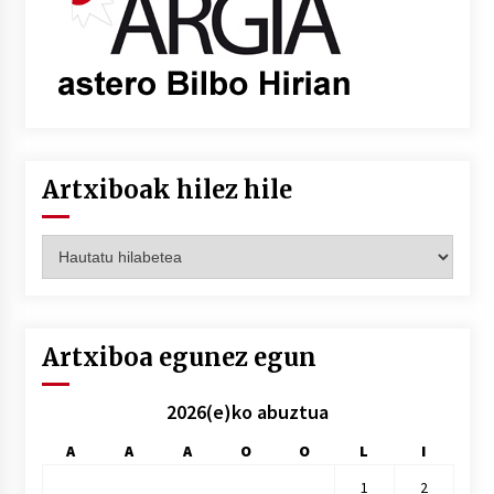
Artxiboak hilez hile
Artxiboak
hilez
hile
Artxiboa egunez egun
2026(e)ko abuztua
A
A
A
O
O
L
I
1
2