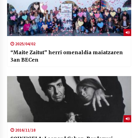
2025/04/02
“Maite Zaitut” herri omenaldia maiatzaren
3an BECen
2016/11/18