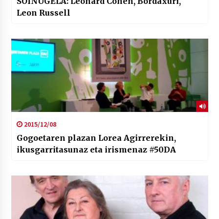
SOINUGELA: Leonard Cohen, Bordaxuri,
Leon Russell
2015/12/08
Gogoetaren plazan Lorea Agirrerekin,
ikusgarritasunaz eta irismenaz #50DA