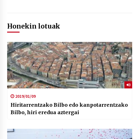
Honekin lotuak
2019/01/09
Hiritarrentzako Bilbo edo kanpotarrentzako
Bilbo, hiri eredua aztergai