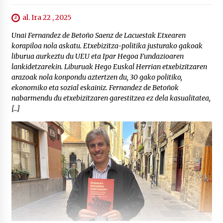
al. Ira 22 , 2025
Unai Fernandez de Betoño Saenz de Lacuestak Etxearen
korapiloa nola askatu. Etxebizitza-politika justurako gakoak
liburua aurkeztu du UEU eta Ipar Hegoa Fundazioaren
lankidetzarekin. Liburuak Hego Euskal Herrian etxebizitzaren
arazoak nola konpondu aztertzen du, 30 gako politiko,
ekonomiko eta sozial eskainiz. Fernandez de Betoñok
nabarmendu du etxebizitzaren garestitzea ez dela kasualitatea,
[…]