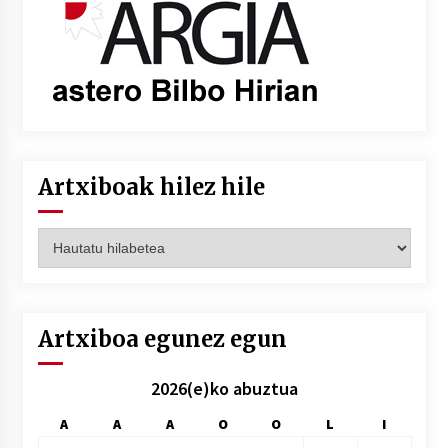
Artxiboak hilez hile
Artxiboak
hilez
hile
Artxiboa egunez egun
2026(e)ko abuztua
A
A
A
O
O
L
I