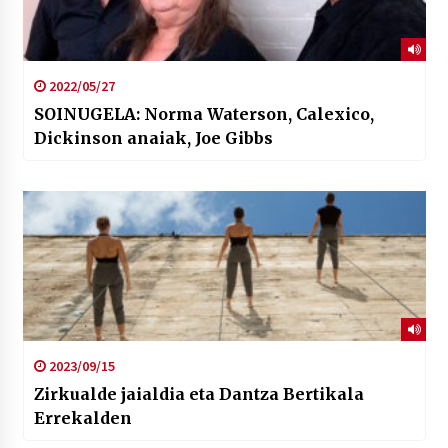
2022/05/27
SOINUGELA: Norma Waterson, Calexico,
Dickinson anaiak, Joe Gibbs
2023/09/15
Zirkualde jaialdia eta Dantza Bertikala
Errekalden