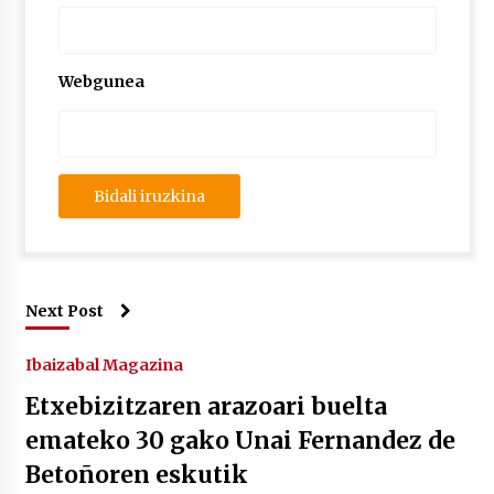
Webgunea
Next Post
Ibaizabal Magazina
Etxebizitzaren arazoari buelta
emateko 30 gako Unai Fernandez de
Betoñoren eskutik