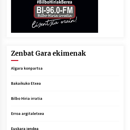
Zenbat Gara ekimenak
Algara konpartsa
Bakaikuko Etxea
Bilbo Hiria irratia
Erroa argitaletxea
Euskara jendea