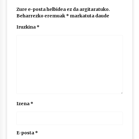
Zure e-posta helbidea ez da argitaratuko.
Beharrezko eremuak
*
markatuta daude
Iruzkina
*
Izena
*
E-posta
*