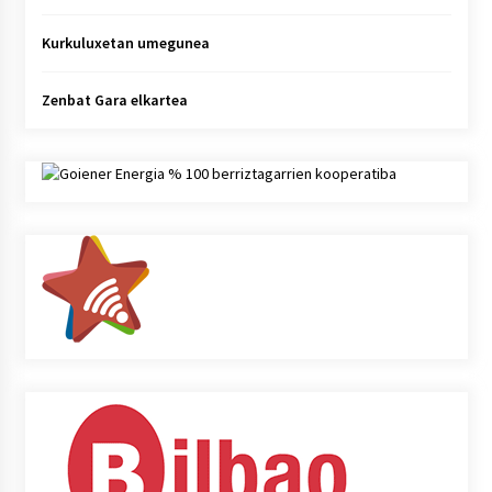
Kurkuluxetan umegunea
Zenbat Gara elkartea