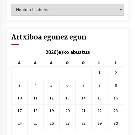
Artxiboak
hilez
hile
Artxiboa egunez egun
2026(e)ko abuztua
A
A
A
O
O
L
I
1
2
3
4
5
6
7
8
9
10
11
12
13
14
15
16
17
18
19
20
21
22
23
24
25
26
27
28
29
30