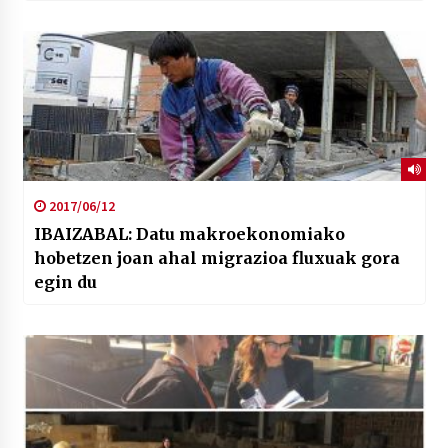
2017/06/12
IBAIZABAL: Datu makroekonomiako
hobetzen joan ahal migrazioa fluxuak gora
egin du