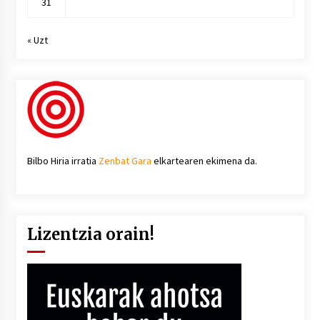
31
« Uzt
Bilbo Hiria irratia
Zenbat Gara
elkartearen ekimena da.
Lizentzia orain!