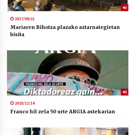
2017/09/21
Mariaren Bihotza plazako aztarnategietan
bisita
2025/11/14
Franco hil zela 50 urte ARGIA astekarian