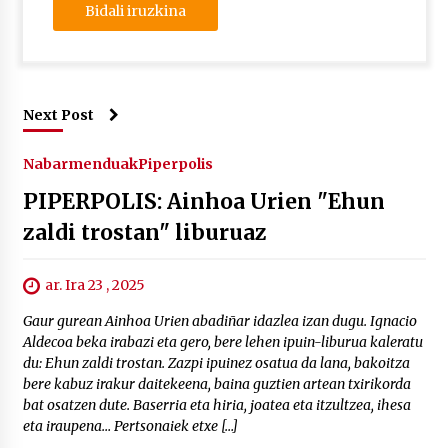
Next Post
Nabarmenduak
Piperpolis
PIPERPOLIS: Ainhoa Urien "Ehun
zaldi trostan" liburuaz
ar. Ira 23 , 2025
Gaur gurean Ainhoa Urien abadiñar idazlea izan dugu. Ignacio
Aldecoa beka irabazi eta gero, bere lehen ipuin-liburua kaleratu
du: Ehun zaldi trostan. Zazpi ipuinez osatua da lana, bakoitza
bere kabuz irakur daitekeena, baina guztien artean txirikorda
bat osatzen dute. Baserria eta hiria, joatea eta itzultzea, ihesa
eta iraupena… Pertsonaiek etxe […]