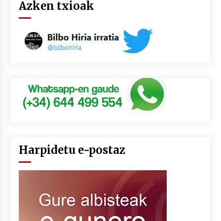
Azken txioak
Harpidetu e-postaz