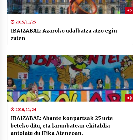
2015/11/25
IBAIZABAL: Azaroko udalbatza atzo egin
zuten
2016/11/24
IBAIZABAL: Abante konpartsak 25 urte
beteko ditu, eta larunbatean ekitaldia
antolatu du Hika Ateneoan.