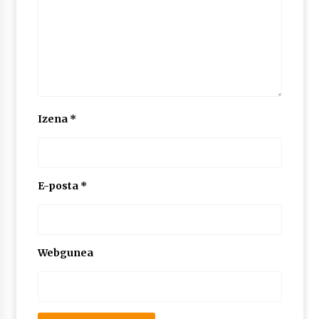
Izena
*
E-posta
*
Webgunea