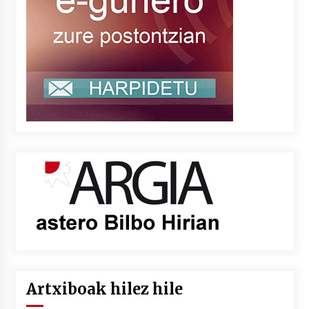
Artxiboak hilez hile