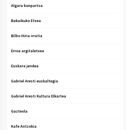
Algara konpartsa
Bakaikuko Etxea
Bilbo Hiria irratia
Erroa argitaletxea
Euskara jendea
Gabriel Aresti euskaltegia
Gabriel Aresti Kultura Elkartea
Gazteola
Kafe Antzokia