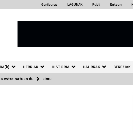
Guri buruz
LAGUNAK
Publi
Entzun
RA(k)
HERRIAK
HISTORIA
HAURRAK
BEREZIAK
na estreinatuko du
kimu
“Hiztegi bat” Gorka Urbizuk
idatzitako letren hiztegia
2026/07/23
Auzoportala : 1×04 Auzofoniak