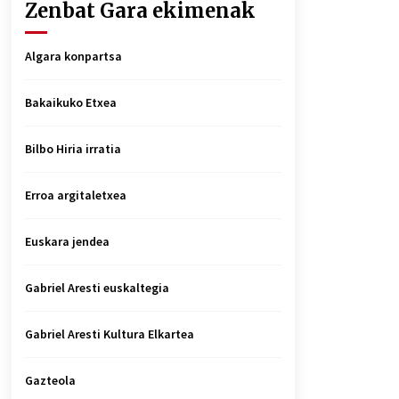
Zenbat Gara ekimenak
Algara konpartsa
Bakaikuko Etxea
Bilbo Hiria irratia
Erroa argitaletxea
Euskara jendea
Gabriel Aresti euskaltegia
Gabriel Aresti Kultura Elkartea
Gazteola