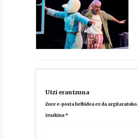
protagonista
2026/07/16
POTTO: San Pedro jaietako bertso-
saioa
2026/07/09
Auritz Iñurrietaren margoak
ikusgai Uribitarte40 aretoan
2026/07/03
Utzi erantzuna
Zure e-posta helbidea ez da argitaratuko.
Iruzkina
*