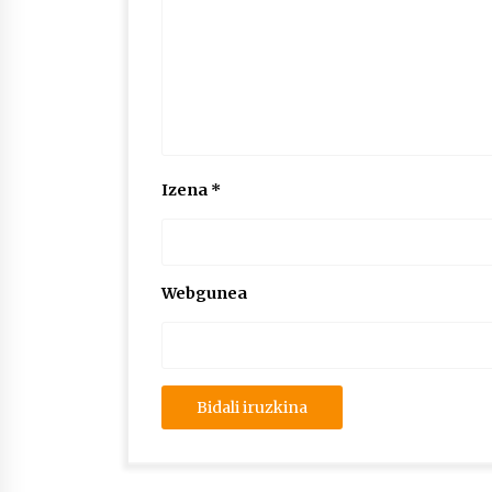
Izena
*
Webgunea