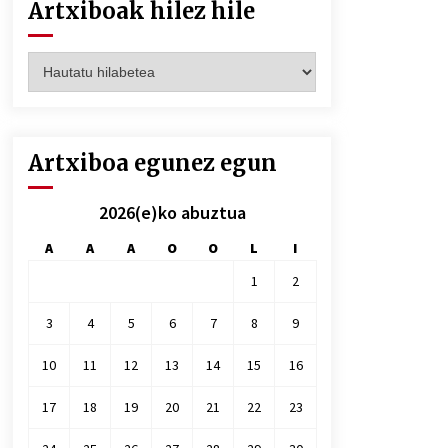
Artxiboak hilez hile
Artxiboak
hilez
hile
Artxiboa egunez egun
2026(e)ko abuztua
A
A
A
O
O
L
I
1
2
3
4
5
6
7
8
9
10
11
12
13
14
15
16
17
18
19
20
21
22
23