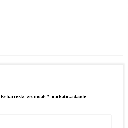
2026/07/15
Larunbatean Plentziako Itsas
Martxa ospatuko da
2026/07/07
SOINUGELA: Paul McCartney eta
Ringo Starr-en lan berriak
2026/07/03
Beharrezko eremuak
*
markatuta daude