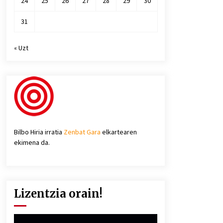
24
25
26
27
28
29
30
31
« Uzt
Bilbo Hiria irratia
Zenbat Gara
elkartearen
ekimena da.
Lizentzia orain!