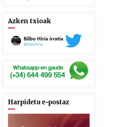
Azken txioak
Harpidetu e-postaz