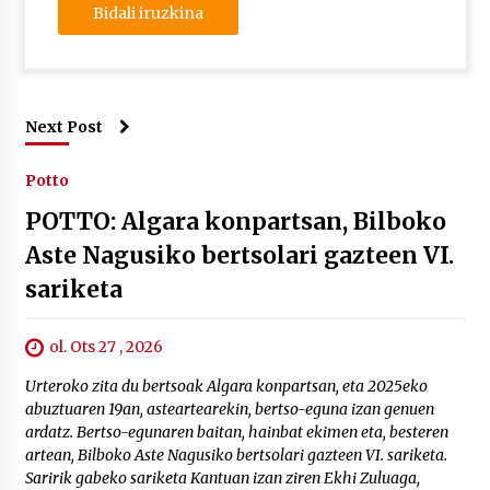
Next Post
Potto
POTTO: Algara konpartsan, Bilboko
Aste Nagusiko bertsolari gazteen VI.
sariketa
ol. Ots 27 , 2026
Urteroko zita du bertsoak Algara konpartsan, eta 2025eko
abuztuaren 19an, asteartearekin, bertso-eguna izan genuen
ardatz. Bertso-egunaren baitan, hainbat ekimen eta, besteren
artean, Bilboko Aste Nagusiko bertsolari gazteen VI. sariketa.
Saririk gabeko sariketa Kantuan izan ziren Ekhi Zuluaga,