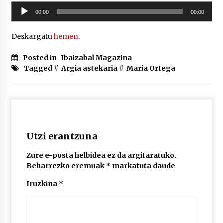
2026/07/03
Soinu
00:00
00:00
erreproduzigailua
MUSIBLA #297: Bide, Boards Of Canada, Somak,
Deskargatu
hemen
.
Tiga, Twisted Teens, Underscores, Habia
2026/07/02
Posted in
Ibaizabal Magazina
Tagged #
Argia astekaria
#
Maria Ortega
Utzi erantzuna
Zure e-posta helbidea ez da argitaratuko.
Beharrezko eremuak
*
markatuta daude
Iruzkina
*