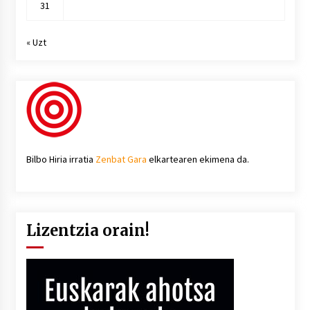
31
« Uzt
Bilbo Hiria irratia
Zenbat Gara
elkartearen ekimena da.
Lizentzia orain!