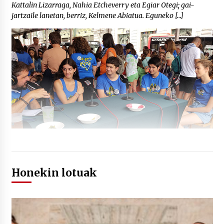
Kattalin Lizarraga, Nahia Etcheverry eta Egiar Otegi; gai-
jartzaile lanetan, berriz, Kelmene Abiatua. Eguneko […]
Honekin lotuak