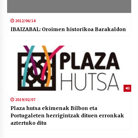
2012/06/14
IBAIZABAL: Oroimen historikoa Barakaldon
2019/02/07
Plaza hutsa ekimenak Bilbon eta
Portugaleten herrigintzak dituen erronkak
aztertuko ditu