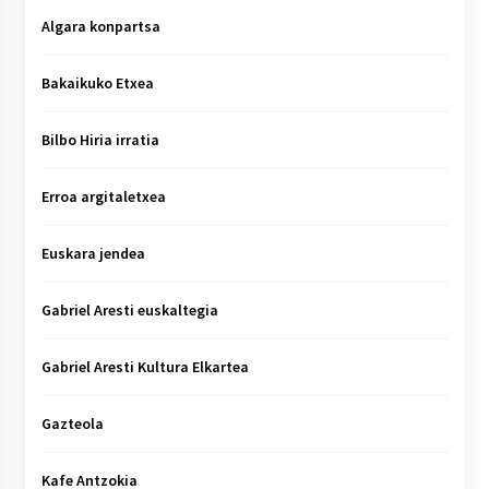
Algara konpartsa
Bakaikuko Etxea
Bilbo Hiria irratia
Erroa argitaletxea
Euskara jendea
Gabriel Aresti euskaltegia
Gabriel Aresti Kultura Elkartea
Gazteola
Kafe Antzokia