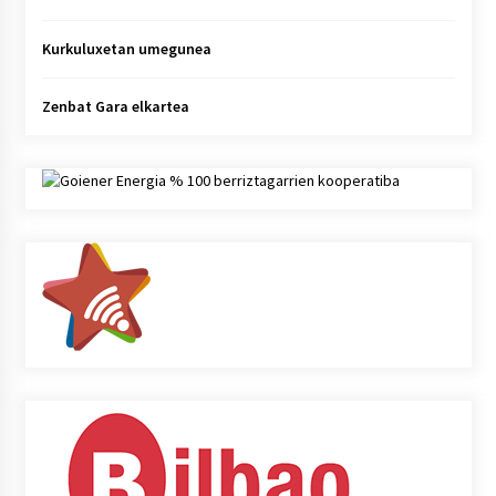
Kurkuluxetan umegunea
Zenbat Gara elkartea