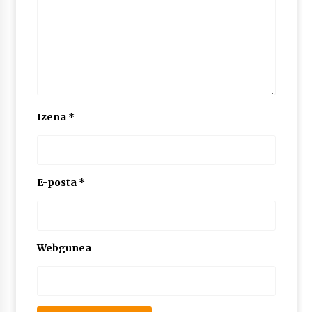
Izena
*
E-posta
*
Webgunea