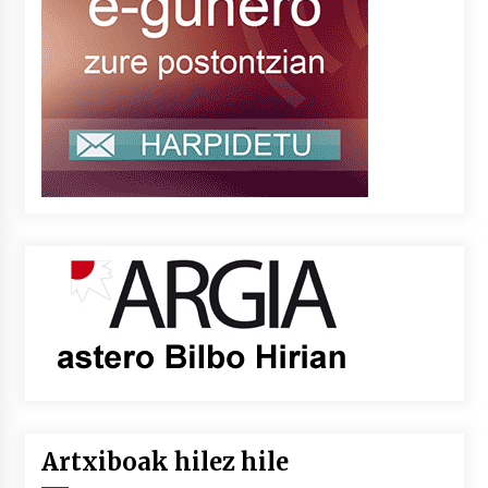
Artxiboak hilez hile