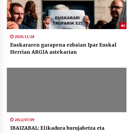
2025/11/28
Euskararen garapena ezbaian Ipar Euskal
Herrian ARGIA astekarian
2012/07/09
IBAIZABAL: Elikadura burujabetza eta