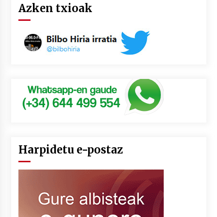
Azken txioak
Harpidetu e-postaz