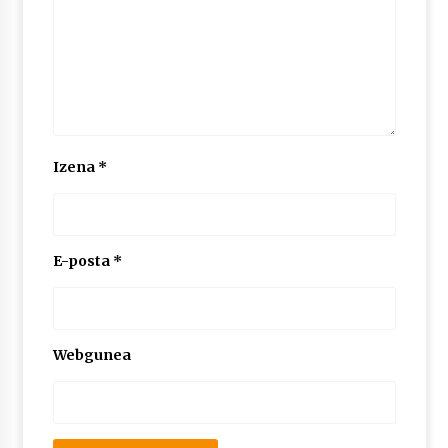
Izena
*
E-posta
*
Webgunea