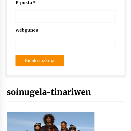
2026/07/03
E-posta
*
MUSIBLA #297: Bide, Boards Of Canada, Somak,
Tiga, Twisted Teens, Underscores, Habia
2026/07/02
Webgunea
soinugela-tinariwen