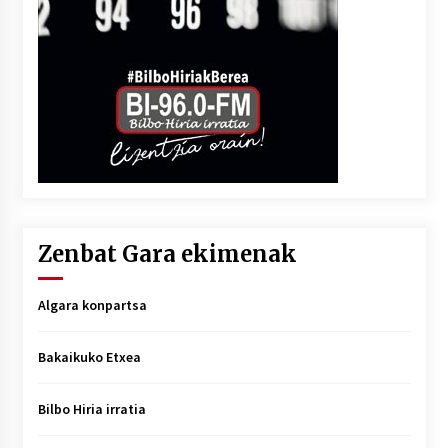
Zenbat Gara ekimenak
Algara konpartsa
Bakaikuko Etxea
Bilbo Hiria irratia