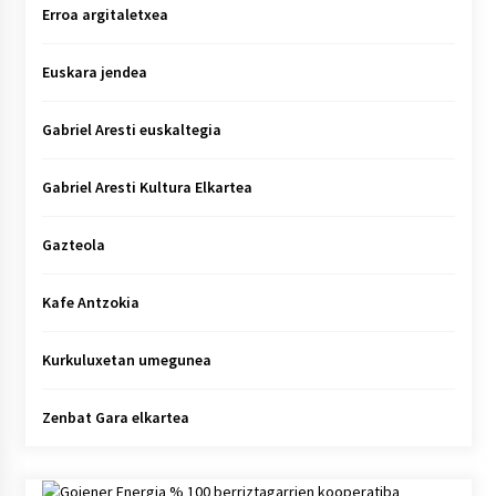
Erroa argitaletxea
Euskara jendea
Gabriel Aresti euskaltegia
Gabriel Aresti Kultura Elkartea
Gazteola
Kafe Antzokia
Kurkuluxetan umegunea
Zenbat Gara elkartea