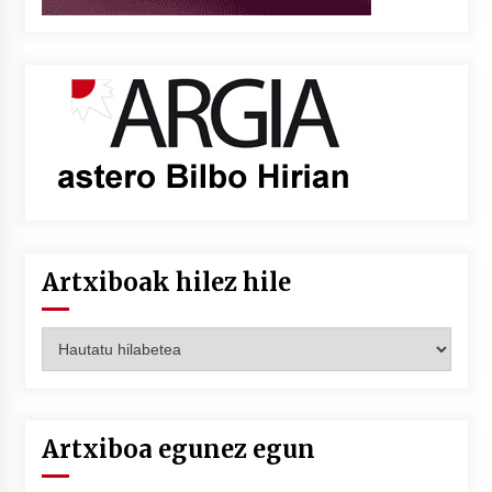
Artxiboak hilez hile
Artxiboak
hilez
hile
Artxiboa egunez egun