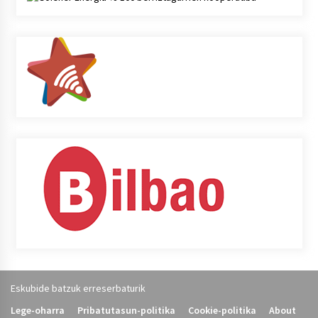
Eskubide batzuk erreserbaturik
Lege-oharra
Pribatutasun-politika
Cookie-politika
About