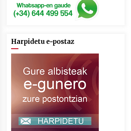
Harpidetu e-postaz