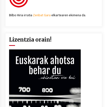
Bilbo Hiria irratia
Zenbat Gara
elkartearen ekimena da.
Lizentzia orain!