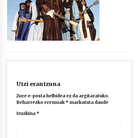
Utzi erantzuna
Zure e-posta helbidea ez da argitaratuko.
Beharrezko eremuak
*
markatuta daude
Iruzkina
*