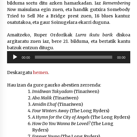
2026/07/03
bilduma sortu ditu azken hamarkadan. Iaz
Remembering
Now
maisulana egin zuen, eta handik gutxira Somebody
Tried to Sell Me a Bridge prest zuen, 18 blues kantuz
MUSIBLA #297: Bide, Boards Of Canada, Somak,
osatutakoa, eta gaur Soinugelara ekarri duguna.
Tiga, Twisted Teens, Underscores, Habia
2026/07/02
Amaitzeko, Ruper Ordorikak
Lurra ikutu barik
diskoa
argitaratu zuen iaz, bere 21. bilduma, eta bertatik kantu
batzuk entzun ditugu.
Soinu
00:00
00:00
erreproduzigailua
Deskargatu
hemen
.
Hau izan da gure gaurko abestien zerrenda:
Imidiwan Takyadam
(Tinariwen)
Aba Malik
(Tinariwen)
Amidin Ehaf
(Tinariwen)
Four Winters Away
(The Long Ryders)
A Hymn for the City of Angels
(The Long Ryders)
How Do You Wanna Be Loved?
(The Long
Ryders)
Forever Young
(The Long Ryders)