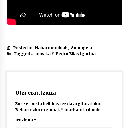
Posted in
Nabarmenduak
,
Soinugela
Tagged #
musika
#
Pedro Elias Igartua
Utzi erantzuna
Zure e-posta helbidea ez da argitaratuko.
Beharrezko eremuak
*
markatuta daude
Iruzkina
*