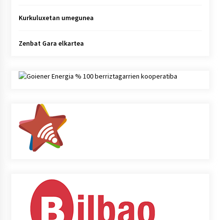
Kurkuluxetan umegunea
Zenbat Gara elkartea