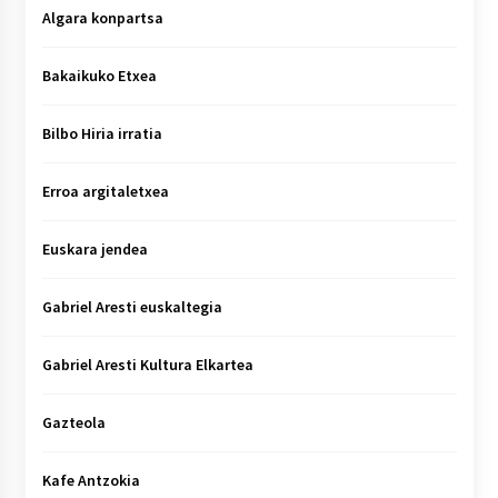
Algara konpartsa
Bakaikuko Etxea
Bilbo Hiria irratia
Erroa argitaletxea
Euskara jendea
Gabriel Aresti euskaltegia
Gabriel Aresti Kultura Elkartea
Gazteola
Kafe Antzokia