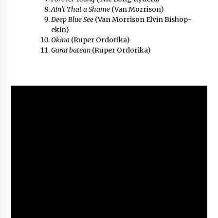
Ain’t That a Shame
(Van Morrison)
Deep Blue See
(Van Morrison Elvin Bishop-
ekin)
Okina
(Ruper Ordorika)
Garai batean
(Ruper Ordorika)