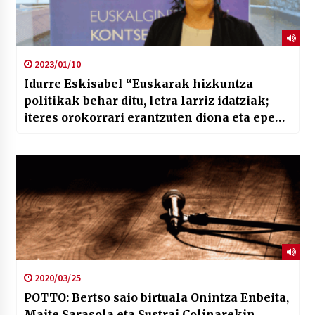
2023/01/10
Idurre Eskisabel “Euskarak hizkuntza
politikak behar ditu, letra larriz idatziak;
iteres orokorrari erantzuten diona eta epe
luzetara begira.”
2020/03/25
POTTO: Bertso saio birtuala Onintza Enbeita,
Maite Sarasola eta Sustrai Colinarekin