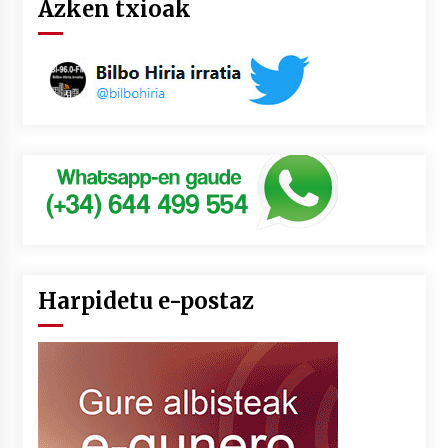
Azken txioak
Harpidetu e-postaz