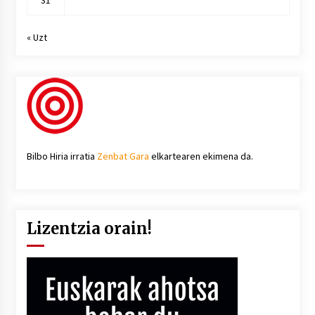
« Uzt
Bilbo Hiria irratia
Zenbat Gara
elkartearen ekimena da.
Lizentzia orain!