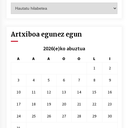
Artxiboak
hilez
hile
Artxiboa egunez egun
2026(e)ko abuztua
A
A
A
O
O
L
I
1
2
3
4
5
6
7
8
9
10
11
12
13
14
15
16
17
18
19
20
21
22
23
24
25
26
27
28
29
30
31