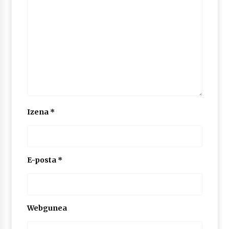
Izena
*
E-posta
*
Webgunea