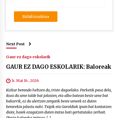
Next Post
Gaur ez dago eskolarik
GAUR EZ DAGO ESKOLARIK: Baloreak
lr. Mai 16 , 2026
Kizkur berando heltzen da, triste dagoelako. Parketik pasa dela,
ikusi du ume talde bat jolasten, eta albo batean beste ume bat
bakarrik, ez du ulertzen zergatik beste umeek ez duten
berarekin jolastu nahi. Txipik eta Goroldiok ipuin bat kontatzen
diote, haiek ezagutzen duten iratxo bati gertatutako zerbait.
(Beste koloreko iratxoa, […]