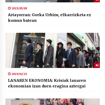
2015/05/08
Artayorran: Gorka Urbizu, elkarrizketa ez
komun batean
2019/02/15
LANAREN EKONOMIA: Krisiak lanaren
ekonomian izan duen eragina aztergai