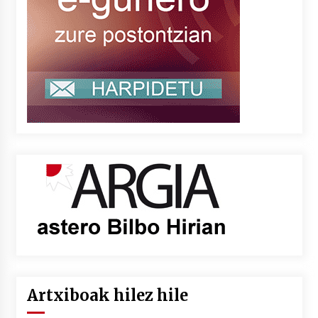
Artxiboak hilez hile