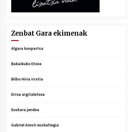
Zenbat Gara ekimenak
Algara konpartsa
Bakaikuko Etxea
Bilbo Hiria irratia
Erroa argitaletxea
Euskara jendea
Gabriel Aresti euskaltegia