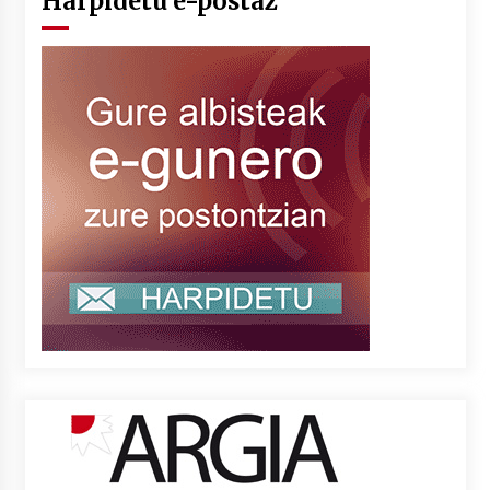
Harpidetu e-postaz