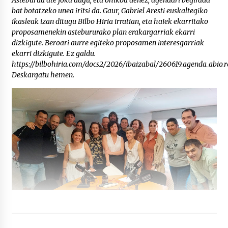
Asteburua ate joka dugu, eta ohikoa denez, agendari begirada
bat botatzeko unea iritsi da. Gaur, Gabriel Aresti euskaltegiko
ikasleak izan ditugu Bilbo Hiria irratian, eta haiek ekarritako
proposamenekin astebururako plan erakargarriak ekarri
dizkigute. Beroari aurre egiteko proposamen interesgarriak
ekarri dizkigute. Ez galdu.
https://bilbohiria.com/docs2/2026/ibaizabal/260619_agenda_abio_
Deskargatu hemen.