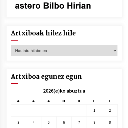
Artxiboak hilez hile
Artxiboak
hilez
hile
Artxiboa egunez egun
2026(e)ko abuztua
A
A
A
O
O
L
I
1
2
3
4
5
6
7
8
9