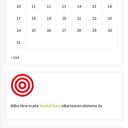
10
11
12
13
14
15
16
17
18
19
20
21
22
23
24
25
26
27
28
29
30
31
« Uzt
Bilbo Hiria irratia
Zenbat Gara
elkartearen ekimena da.