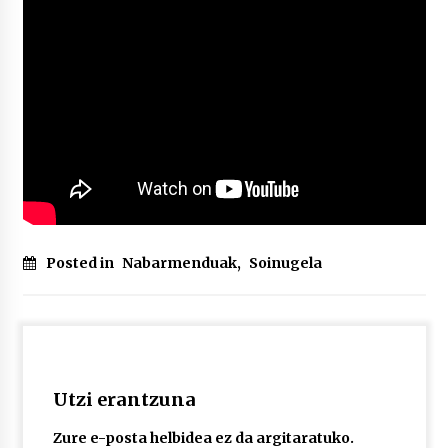
Posted in
Nabarmenduak
,
Soinugela
Utzi erantzuna
Zure e-posta helbidea ez da argitaratuko.