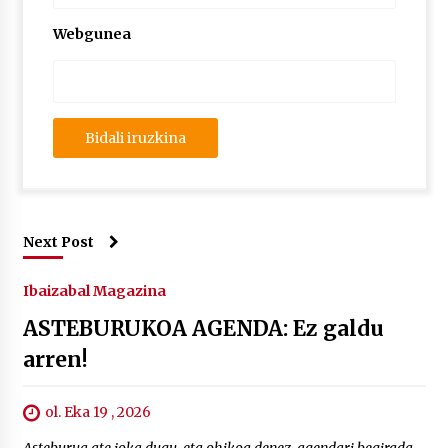
Webgunea
Next Post
Ibaizabal Magazina
ASTEBURUKOA AGENDA: Ez galdu
arren!
ol. Eka 19 , 2026