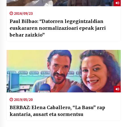
2016/09/23
Paul Bilbao: “Datorren legegintzaldian
euskararen normalizazioari epeak jarri
behar zaizkio”
2019/05/20
BERBAZ: Elena Caballero, “La Basu” rap
kantaria, ausart eta sormentsu