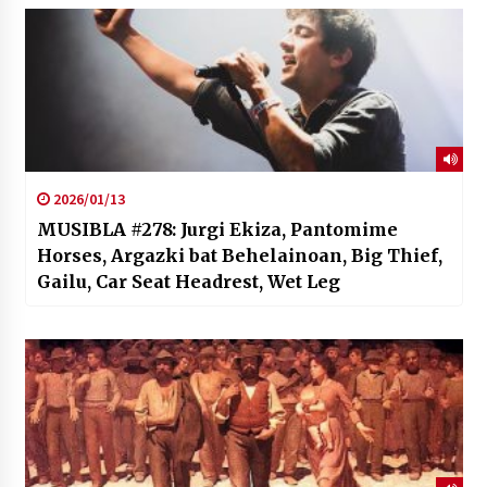
2026/01/13
MUSIBLA #278: Jurgi Ekiza, Pantomime
Horses, Argazki bat Behelainoan, Big Thief,
Gailu, Car Seat Headrest, Wet Leg