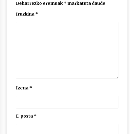
Beharrezko eremuak
*
markatuta daude
Iruzkina
*
Izena
*
E-posta
*