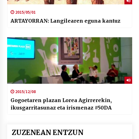
2015/05/01
ARTAYORRAN: Langilearen eguna kantuz
2015/12/08
Gogoetaren plazan Lorea Agirrerekin,
ikusgarritasunaz eta irismenaz #50DA
ZUZENEAN ENTZUN