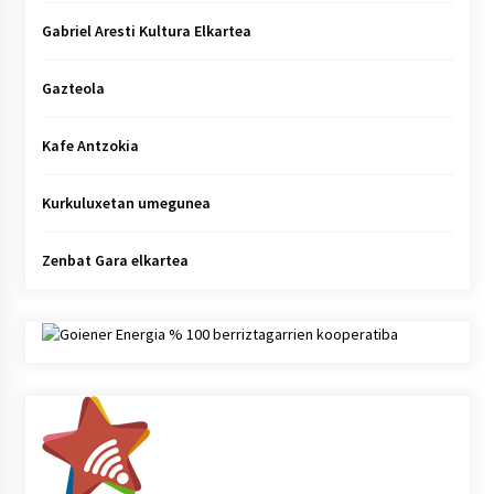
Gabriel Aresti Kultura Elkartea
Gazteola
Kafe Antzokia
Kurkuluxetan umegunea
Zenbat Gara elkartea