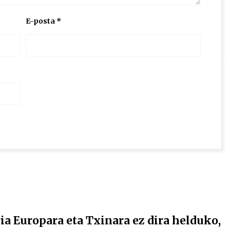
E-posta
*
ria Europara eta Txinara ez dira helduko,