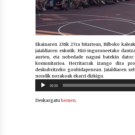
Ekainaren 23tik 27ra bitartean, Bilboko kale
jaialdiaren eskutik. Hiri-inguruneetako dantza
aurten, eta nobedade nagusi batekin dator:
komunitarioa. Herritarrak izango dira pro
deskubritzeko gonbidapenean. Jaialdiaren xeh
nondik norakoak ekarri dizkigu.
Soinu
00:00
erreproduzigailua
Deskargatu
hemen
.