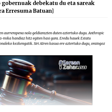
o gobernuak debekatu du eta sareak
ra Erresuma Batuan]
en aurrerapena nola geldiarazten duten aztertuko dugu. Anthropic
ka-mika handiaz hitz egiten hasi gara. Eredu hauek Estatu
naleko kezkengatik. Siri AIren kasua ere aztertuko dugu, oraingoz