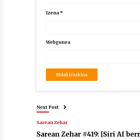
Izena
*
Webgunea
Next Post
Sarean Zehar
Sarean Zehar #419: [Siri AI ber