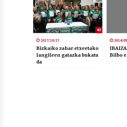
2017/10/27
2014/05
Bizkaiko zahar etxeetako
IBAIZA
langileen gatazka bukatu
Bilbo 
da