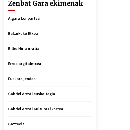
Zenbat Gara ekimenak
Algara konpartsa
Bakaikuko Etxea
Bilbo Hiria irratia
Erroa argitaletxea
Euskara jendea
Gabriel Aresti euskaltegia
Gabriel Aresti Kultura Elkartea
Gazteola