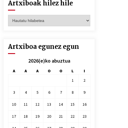
Artxiboak hilez hile
Artxiboak
hilez
hile
Artxiboa egunez egun
2026(e)ko abuztua
A
A
A
O
O
L
I
1
2
3
4
5
6
7
8
9
10
11
12
13
14
15
16
17
18
19
20
21
22
23