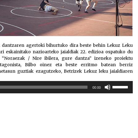
ak dantzaren agertoki bihurtuko dira beste behin Lekuz Leku
ri eskainitako nazioarteko jaialdiak 22. edizioa ospatuko du
 “Noraezak / Nire ibilera, gure dantza” izeneko proiektu
tagonista, Bilbo oinez eta beste erritmo batean berriz
etasun guztiak ezagutzeko, Betrizek Lekuz leku jaialdiaren
Erabili
00:00
gora/behera
gezi-
teklak
bolumena
igotzeko
edo
jaisteko.