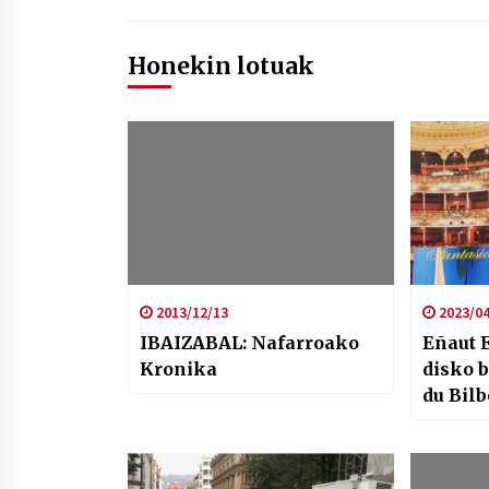
Honekin lotuak
2013/12/13
2023/04
IBAIZABAL: Nafarroako
Eñaut 
Kronika
disko 
du Bil