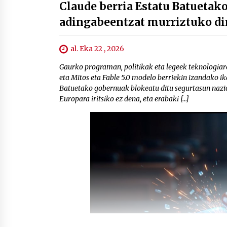
Claude berria Estatu Batuetak
adingabeentzat murriztuko di
al. Eka 22 , 2026
Gaurko programan, politikak eta legeek teknologiar
eta Mitos eta Fable 5.0 modelo berriekin izandako i
Batuetako gobernuak blokeatu ditu segurtasun nazio
Europara iritsiko ez dena, eta erabaki […]