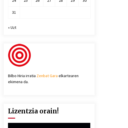
24
25
26
27
28
29
30
31
« Uzt
Bilbo Hiria irratia
Zenbat Gara
elkartearen
ekimena da.
Lizentzia orain!