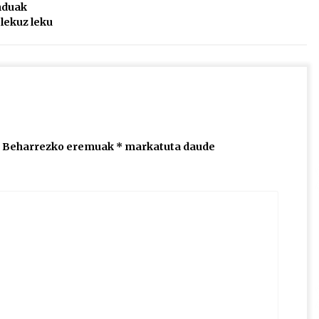
duak
lekuz leku
Beharrezko eremuak
*
markatuta daude