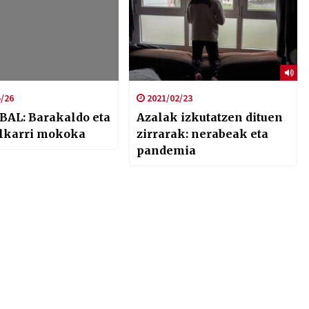
/26
2021/02/23
BAL: Barakaldo eta
Azalak izkutatzen dituen
elkarri mokoka
zirrarak: nerabeak eta
pandemia