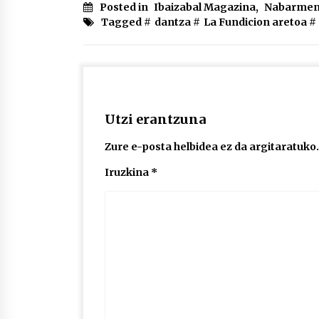
Posted in
Ibaizabal Magazina
,
Nabarmen
Tagged #
dantza
#
La Fundicion aretoa
#
Utzi erantzuna
Zure e-posta helbidea ez da argitaratuko.
Iruzkina
*