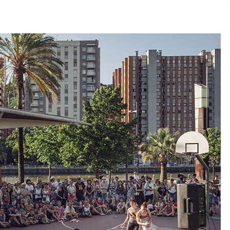
2026/07/15
Larunbatean Plentziako Itsas
Martxa ospatuko da
2026/07/07
SOINUGELA: Paul McCartney eta
Ringo Starr-en lan berriak
2026/07/03