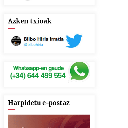
Azken txioak
Harpidetu e-postaz