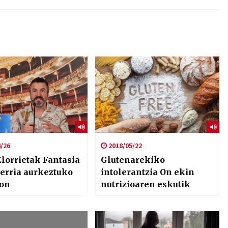
/26
2018/05/22
Elorrietak Fantasia
Glutenarekiko
berria aurkeztuko
intolerantzia On ekin
bon
nutrizioaren eskutik