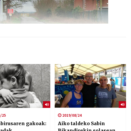
/25
2019/08/24
birusaren gakoak:
Aiko taldeko Sabin
kadak
Bikandirekin solasean