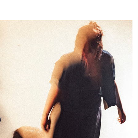
2026/07/15
Larunbatean Plentziako Itsas
Martxa ospatuko da
2026/07/07
SOINUGELA: Paul McCartney eta
Ringo Starr-en lan berriak
2026/07/03