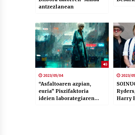
antzezlanean
2023/05/04
2023/05
“Asfaltoaren azpian,
SOINUG
euria” Piszifaktoria
Ryders,
ideien laborategiaren
Harry 
ikuskizun berria
Cale