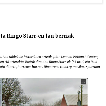
a Ringo Starr-en lan berriak
n. Lau taldekide historikoen artetik, John Lennon 1980an hil zuten,
n, 58 urterekin. Bizirik dirauten Ringo Starr-ek (85 urte) eta Paul
ratu dituzte, hurrenez hurren. Ringorena country musika esparruan