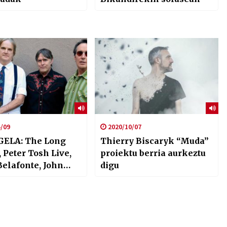
/09
2020/10/07
ELA: The Long
Thierry Biscaryk “Muda”
 Peter Tosh Live,
proiektu berria aurkeztu
Belafonte, John
digu