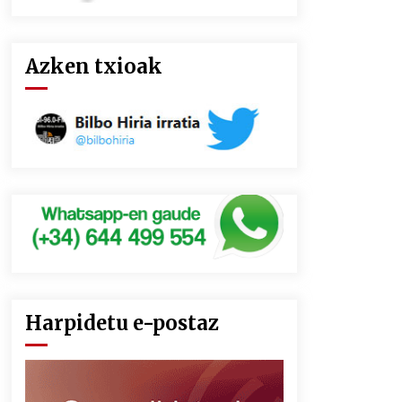
Azken txioak
Harpidetu e-postaz