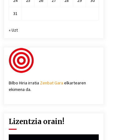
24
25
26
27
28
29
30
31
« Uzt
Bilbo Hiria irratia
Zenbat Gara
elkartearen
ekimena da.
Lizentzia orain!