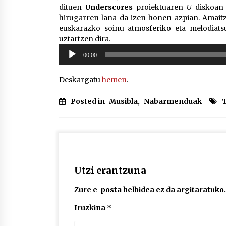
dituen
Underscores
proiektuaren
U
diskoan 
hirugarren lana da izen honen azpian. Amait
euskarazko soinu atmosferiko eta melodiatsu
uztartzen dira.
Soinu
00:00
erreproduzigailua
Deskargatu
hemen
.
Posted in
Musibla
,
Nabarmenduak
Utzi erantzuna
Zure e-posta helbidea ez da argitaratuko.
Iruzkina
*