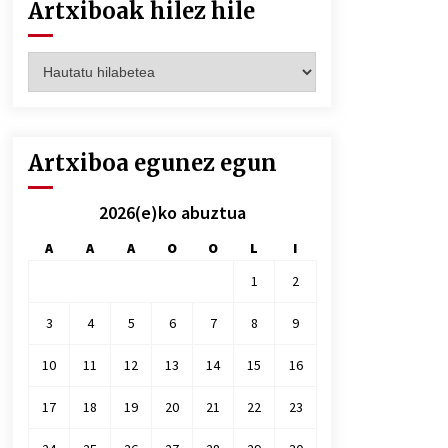
Artxiboak hilez hile
Artxiboak
hilez
hile
Artxiboa egunez egun
2026(e)ko abuztua
A
A
A
O
O
L
I
1
2
3
4
5
6
7
8
9
10
11
12
13
14
15
16
17
18
19
20
21
22
23