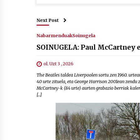
Next Post
Nabarmenduak
Soinugela
SOINUGELA: Paul McCartney et
ol. Uzt 3 , 2026
The Beatles taldea Liverpoolen sortu zen 1960. urtea
40 urte zituela, eta George Harrison 2001ean zendu ze
McCartney-k (84 urte) aurten grabazio berriak kale
[…]