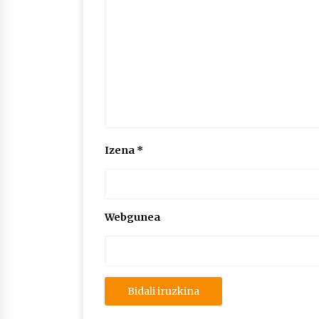
Izena
*
Webgunea