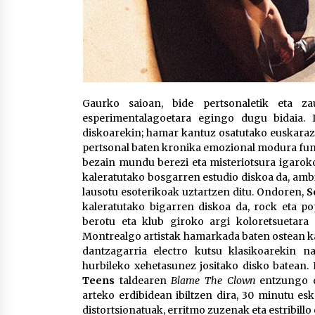
Gaurko saioan, bide pertsonaletik eta zau
esperimentalagoetara egingo dugu bidaia.
diskoarekin; hamar kantuz osatutako euskarazko
pertsonal baten kronika emozional modura fu
bezain mundu berezi eta misteriotsura igarok
kaleratutako bosgarren estudio diskoa da, ambi
lausotu esoterikoak uztartzen ditu. Ondoren,
S
kaleratutako bigarren diskoa da, rock eta p
berotu eta klub giroko argi koloretsuetar
Montrealgo artistak hamarkada baten ostean ka
dantzagarria electro kutsu klasikoarekin n
hurbileko xehetasunez jositako disko batean.
Teens
taldearen
Blame The Clown
entzungo d
arteko erdibidean ibiltzen dira, 30 minutu es
distortsionatuak, erritmo zuzenak eta estribil