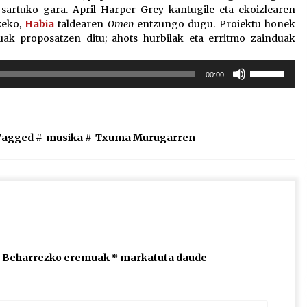
sartuko gara. April Harper Grey kantugile eta ekoizlearen
zeko,
Habia
taldearen
Omen
entzungo dugu. Proiektu honek
ak proposatzen ditu; ahots hurbilak eta erritmo zainduak
Erabili
00:00
gora/behera
gezi-
teklak
bolumena
Tagged #
musika
#
Txuma Murugarren
igotzeko
edo
jaisteko.
Beharrezko eremuak
*
markatuta daude