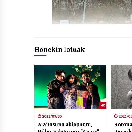
Honekin lotuak
2021/09/30
2021/05
Maitasuna abiapuntu,
Korona
Bilbora datorren “Amua”
Besar