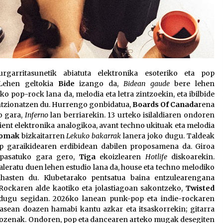
rgarritasunetik abiatuta elektronika esoteriko eta pop
 Lehen geltokia
Bide
izango da,
Bidean gaude
bere lehen
 pop-rock lana da, melodia eta letra zintzoekin, eta ibilbide
ntzionatzen du. Hurrengo gonbidatua,
Boards Of Canada
rena
o gara,
Inferno
lan berriarekin. 13 urteko isilaldiaren ondoren
ent elektronika analogikoa, avant techno ukituak eta melodia
omak
bizkaitarren
Lekuko bakarrak
lanera joko dugu. Taldeak
op garaikidearen erdibidean dabilen proposamena da. Giroa
a pasatuko gara gero,
Tiga
ekoizlearen
Hotlife
diskoarekin.
leratu duen lehen estudio lana da, house eta techno melodiko
ahasten du. Klubetarako pentsatua baina entzulearengana
 Rockaren alde kaotiko eta jolastiagoan sakontzeko,
Twisted
ugu segidan. 2026ko lanean punk-pop eta indie-rockaren
kasean doazen hamabi kantu azkar eta itsaskorrekin; gitarra
lo ozenak. Ondoren, pop eta dancearen arteko mugak desegiten