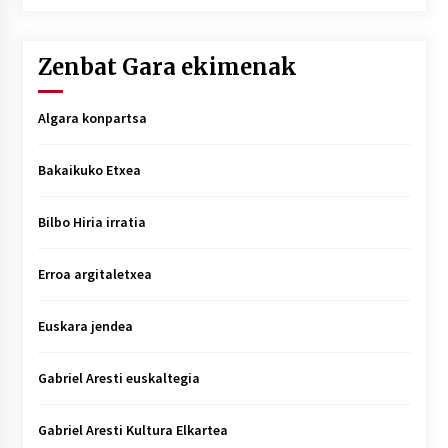
Zenbat Gara ekimenak
Algara konpartsa
Bakaikuko Etxea
Bilbo Hiria irratia
Erroa argitaletxea
Euskara jendea
Gabriel Aresti euskaltegia
Gabriel Aresti Kultura Elkartea