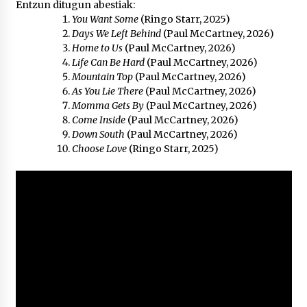
Entzun ditugun abestiak:
2026/07/03
You Want Some
(Ringo Starr, 2025)
Days We Left Behind
(Paul McCartney, 2026)
MUSIBLA #297: Bide, Boards Of Canada, Somak,
Home to Us
(Paul McCartney, 2026)
Tiga, Twisted Teens, Underscores, Habia
Life Can Be Hard
(Paul McCartney, 2026)
2026/07/02
Mountain Top
(Paul McCartney, 2026)
As You Lie There
(Paul McCartney, 2026)
Momma Gets By
(Paul McCartney, 2026)
Come Inside
(Paul McCartney, 2026)
Down South
(Paul McCartney, 2026)
Choose Love
(Ringo Starr, 2025)