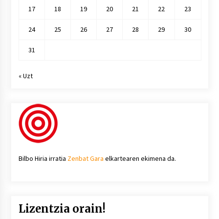
17
18
19
20
21
22
23
24
25
26
27
28
29
30
31
« Uzt
Bilbo Hiria irratia
Zenbat Gara
elkartearen ekimena da.
Lizentzia orain!