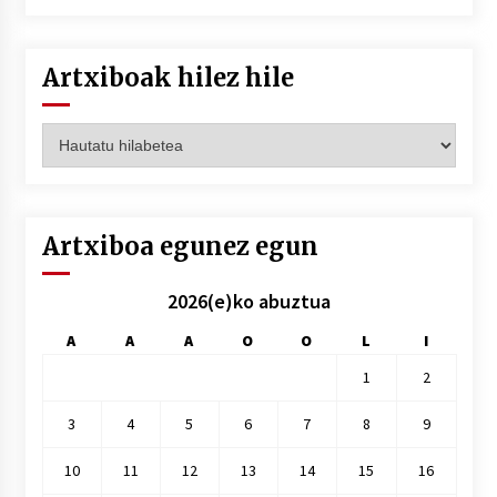
Artxiboak hilez hile
Artxiboak
hilez
hile
Artxiboa egunez egun
2026(e)ko abuztua
A
A
A
O
O
L
I
1
2
3
4
5
6
7
8
9
10
11
12
13
14
15
16