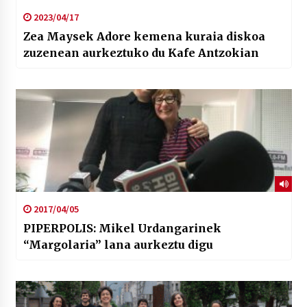
2023/04/17
Zea Maysek Adore kemena kuraia diskoa
zuzenean aurkeztuko du Kafe Antzokian
2017/04/05
PIPERPOLIS: Mikel Urdangarinek
“Margolaria” lana aurkeztu digu