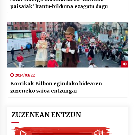
paisaiak’ kantu-bilduma ezagutu dugu
2024/03/22
Korrikak Bilbon egindako bidearen
zuzeneko saioa entzungai
ZUZENEAN ENTZUN