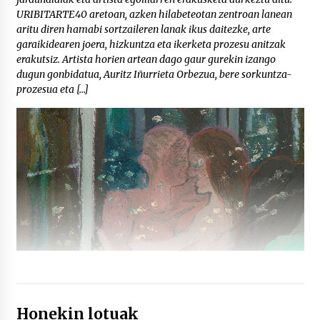
URIBITARTE40 aretoan, azken hilabeteotan zentroan lanean
aritu diren hamabi sortzaileren lanak ikus daitezke, arte
garaikidearen joera, hizkuntza eta ikerketa prozesu anitzak
erakutsiz. Artista horien artean dago gaur gurekin izango
dugun gonbidatua, Auritz Iñurrieta Orbezua, bere sorkuntza-
prozesua eta […]
Honekin lotuak