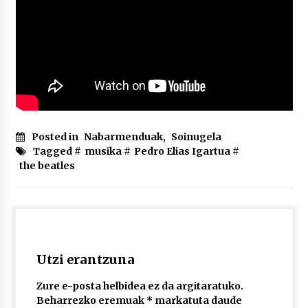
Posted in
Nabarmenduak
,
Soinugela
Tagged #
musika
#
Pedro Elias Igartua
#
the beatles
Utzi erantzuna
Zure e-posta helbidea ez da argitaratuko.
Beharrezko eremuak
*
markatuta daude