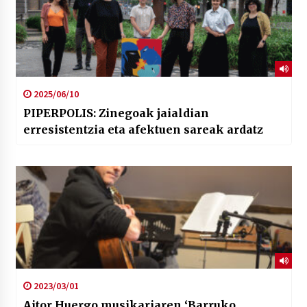
2025/06/10
PIPERPOLIS: Zinegoak jaialdian
erresistentzia eta afektuen sareak ardatz
2023/03/01
Aitor Huergo musikariaren ‘Barruko