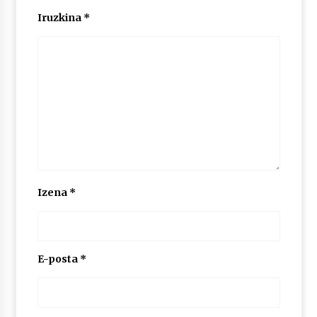
Iruzkina
*
Izena
*
E-posta
*