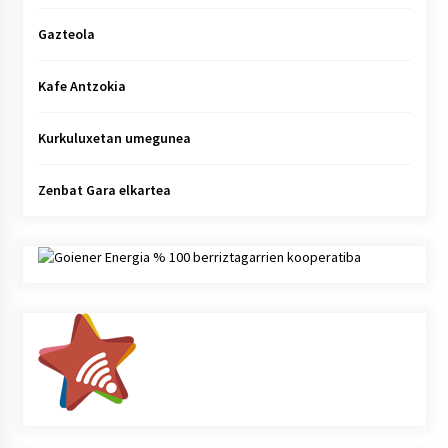
Gazteola
Kafe Antzokia
Kurkuluxetan umegunea
Zenbat Gara elkartea