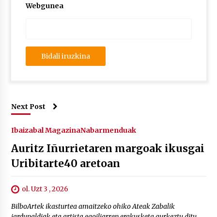
Webgunea
Next Post
Ibaizabal Magazina
Nabarmenduak
Auritz Iñurrietaren margoak ikusgai
Uribitarte40 aretoan
ol. Uzt 3 , 2026
BilboArtek ikasturtea amaitzeko ohiko Ateak Zabalik
jardunaldiak eta artista egoiliarren erakusketa aurkeztu ditu.