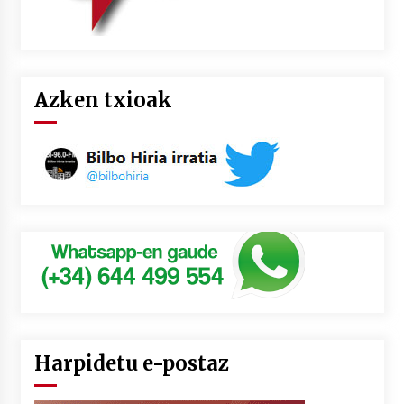
Azken txioak
Harpidetu e-postaz