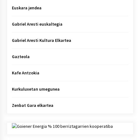
Euskara jendea
Gabriel Aresti euskaltegia
Gabriel Aresti Kultura Elkartea
Gazteola
Kafe Antzokia
Kurkuluxetan umegunea
Zenbat Gara elkartea