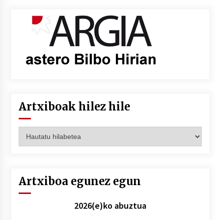
Artxiboak hilez hile
Artxiboak
hilez
hile
Artxiboa egunez egun
2026(e)ko abuztua