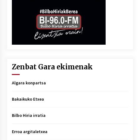
Zenbat Gara ekimenak
Algara konpartsa
Bakaikuko Etxea
Bilbo Hiria irratia
Erroa argitaletxea