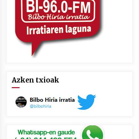
2026/07/03
MUSIBLA #297: Bide, Boards Of Canada, Somak,
Tiga, Twisted Teens, Underscores, Habia
2026/07/02
Azken txioak