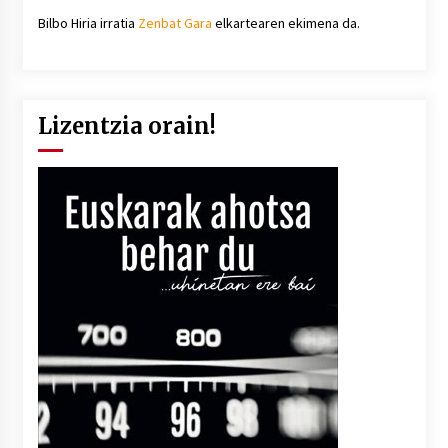
Bilbo Hiria irratia
Zenbat Gara
elkartearen ekimena da.
Lizentzia orain!