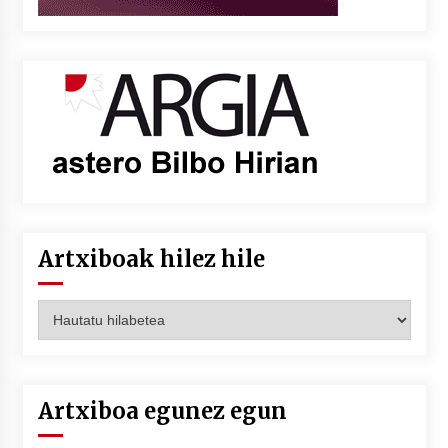
Artxiboak hilez hile
Artxiboak
hilez
hile
Artxiboa egunez egun