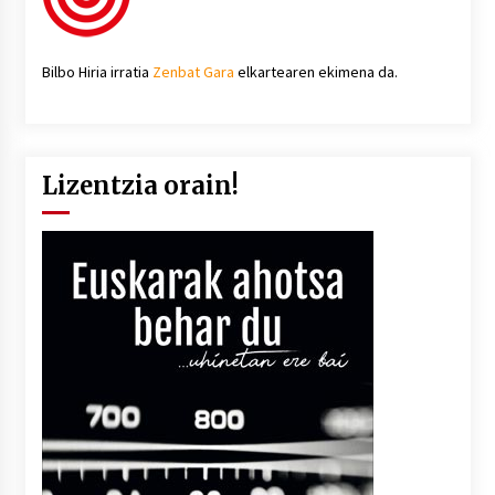
Bilbo Hiria irratia
Zenbat Gara
elkartearen ekimena da.
Lizentzia orain!