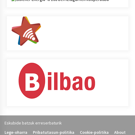
Eskubide batzuk erreserbaturik
Lege-oharra
Pribatutasun-politika
Cookie-politika
About