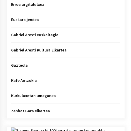
Erroa argitaletxea
Euskara jendea
Gabriel Aresti euskaltegia
Gabriel Aresti Kultura Elkartea
Gazteola
Kafe Antzokia
Kurkuluxetan umegunea
Zenbat Gara elkartea