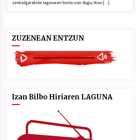
zenbatgarakide-lagunaren bisita izan dugu; Ibon […]
POTTO: San Pedro jaietako bertso-saioa
2026/07/09
ZUZENEAN ENTZUN
Larunbatean Plentziako Itsas Martxa ospatuko
da
2026/07/07
LIBURUEN ERREPUBLIKA TXIKIA: Hiragana akats
isil batekin dator beti
2026/07/07
Izan Bilbo Hiriaren LAGUNA
Auritz Iñurrietaren margoak ikusgai
Uribitarte40 aretoan
2026/07/03
SOINUGELA: Paul McCartney eta Ringo Starr-en
lan berriak