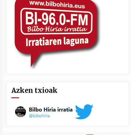
2026/07/03
MUSIBLA #297: Bide, Boards Of Canada, Somak,
Tiga, Twisted Teens, Underscores, Habia
2026/07/02
Azken txioak