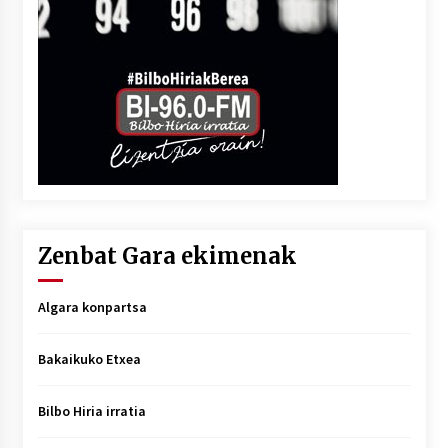
Zenbat Gara ekimenak
Algara konpartsa
Bakaikuko Etxea
Bilbo Hiria irratia