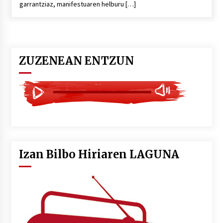
garrantziaz, manifestuaren helburu […]
POTTO: San Pedro jaietako bertso-saioa
2026/07/09
ZUZENEAN ENTZUN
Larunbatean Plentziako Itsas Martxa ospatuko
da
2026/07/07
LIBURUEN ERREPUBLIKA TXIKIA: Hiragana akats
isil batekin dator beti
2026/07/07
Izan Bilbo Hiriaren LAGUNA
Auritz Iñurrietaren margoak ikusgai
Uribitarte40 aretoan
2026/07/03
SOINUGELA: Paul McCartney eta Ringo Starr-en
lan berriak