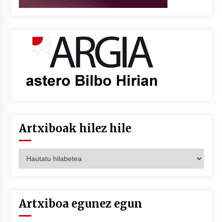
Artxiboak hilez hile
Artxiboak
hilez
hile
Artxiboa egunez egun