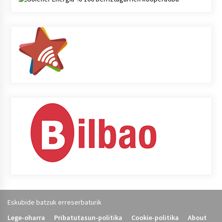
Eskubide batzuk erreserbaturik
Lege-oharra
Pribatutasun-politika
Cookie-politika
About