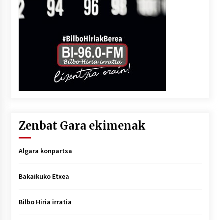
Zenbat Gara ekimenak
Algara konpartsa
Bakaikuko Etxea
Bilbo Hiria irratia