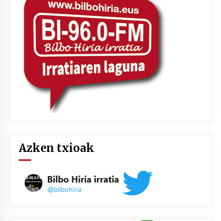
2026/07/03
MUSIBLA #297: Bide, Boards Of Canada, Somak,
Tiga, Twisted Teens, Underscores, Habia
2026/07/02
Azken txioak