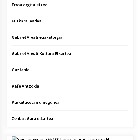
Erroa argitaletxea
Euskara jendea
Gabriel Aresti euskaltegia
Gabriel Aresti Kultura Elkartea
Gazteola
Kafe Antzokia
Kurkuluxetan umegunea
Zenbat Gara elkartea