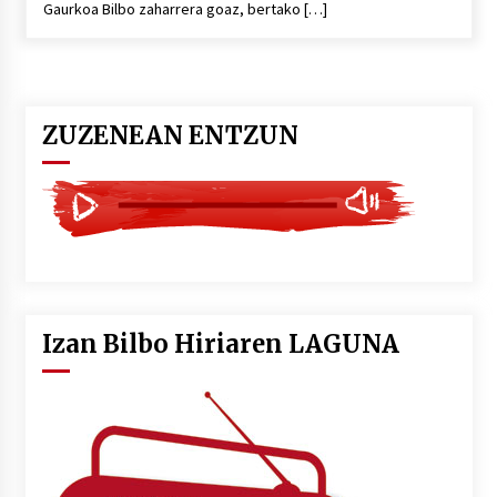
Gaurkoa Bilbo zaharrera goaz, bertako […]
POTTO: San Pedro jaietako bertso-saioa
2026/07/09
ZUZENEAN ENTZUN
Larunbatean Plentziako Itsas Martxa ospatuko
da
2026/07/07
LIBURUEN ERREPUBLIKA TXIKIA: Hiragana akats
isil batekin dator beti
2026/07/07
Izan Bilbo Hiriaren LAGUNA
Auritz Iñurrietaren margoak ikusgai
Uribitarte40 aretoan
2026/07/03
SOINUGELA: Paul McCartney eta Ringo Starr-en
lan berriak