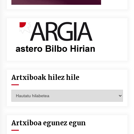
Artxiboak hilez hile
Artxiboak
hilez
hile
Artxiboa egunez egun