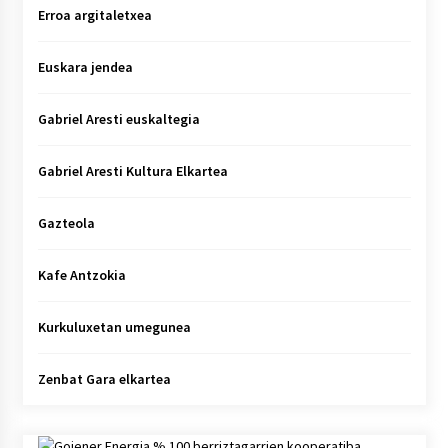
Erroa argitaletxea
Euskara jendea
Gabriel Aresti euskaltegia
Gabriel Aresti Kultura Elkartea
Gazteola
Kafe Antzokia
Kurkuluxetan umegunea
Zenbat Gara elkartea