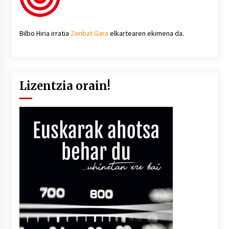
Bilbo Hiria irratia
Zenbat Gara
elkartearen ekimena da.
Lizentzia orain!