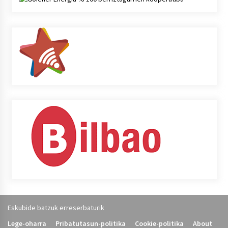
Eskubide batzuk erreserbaturik
Lege-oharra
Pribatutasun-politika
Cookie-politika
About