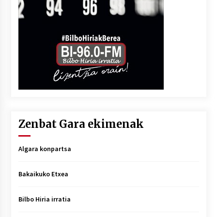
Zenbat Gara ekimenak
Algara konpartsa
Bakaikuko Etxea
Bilbo Hiria irratia