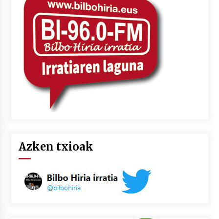
2026/07/03
MUSIBLA #297: Bide, Boards Of Canada, Somak,
Tiga, Twisted Teens, Underscores, Habia
2026/07/02
Azken txioak