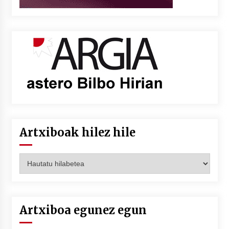
Artxiboak hilez hile
Artxiboak
hilez
hile
Artxiboa egunez egun