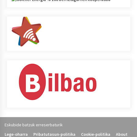
Eskubide batzuk erreserbaturik
Lege-oharra
Pribatutasun-politika
Cookie-politika
About