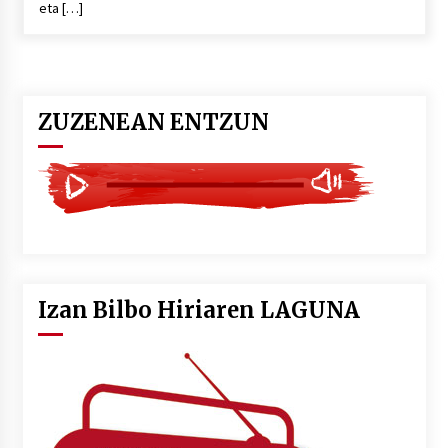
eta […]
POTTO: San Pedro jaietako bertso-saioa
2026/07/09
ZUZENEAN ENTZUN
Larunbatean Plentziako Itsas Martxa ospatuko
da
2026/07/07
LIBURUEN ERREPUBLIKA TXIKIA: Hiragana akats
isil batekin dator beti
2026/07/07
Izan Bilbo Hiriaren LAGUNA
Auritz Iñurrietaren margoak ikusgai
Uribitarte40 aretoan
2026/07/03
SOINUGELA: Paul McCartney eta Ringo Starr-en
lan berriak