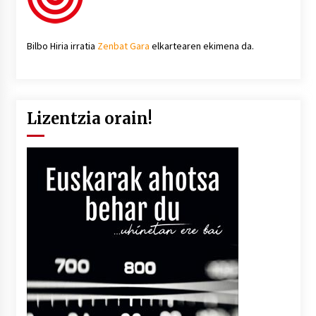
Bilbo Hiria irratia
Zenbat Gara
elkartearen ekimena da.
Lizentzia orain!