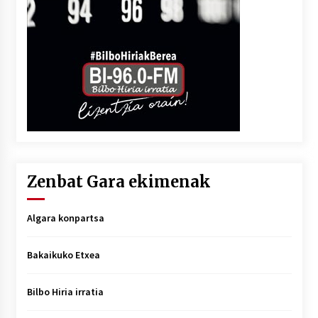
Zenbat Gara ekimenak
Algara konpartsa
Bakaikuko Etxea
Bilbo Hiria irratia