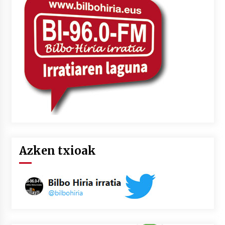
2026/07/03
MUSIBLA #297: Bide, Boards Of Canada, Somak,
Tiga, Twisted Teens, Underscores, Habia
2026/07/02
Azken txioak