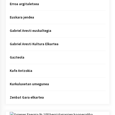
Erroa argitaletxea
Euskara jendea
Gabriel Aresti euskaltegia
Gabriel Aresti Kultura Elkartea
Gazteola
Kafe Antzokia
Kurkuluxetan umegunea
Zenbat Gara elkartea