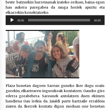
beste batzuekin harremanak izateko orduan, baina egun
hau aukera paregabea da muga horiek apurtu eta
elkarrekin konektatzeko.
Soinu
00:00
00:00
erreproduzigailua
Plaza honetan dagoen Sarean guneko Iker dugu orain
gurekin, elkartearen ingurukoak kontatzen. Gaurko giro
ederra gorabehera. Sareanek antolatzen duen ekimen
handiena Gau irekia da. Jaialdi parte hartzaile erraldoia
ziaten da. Ikerrek kontatu digun moduan une honetan