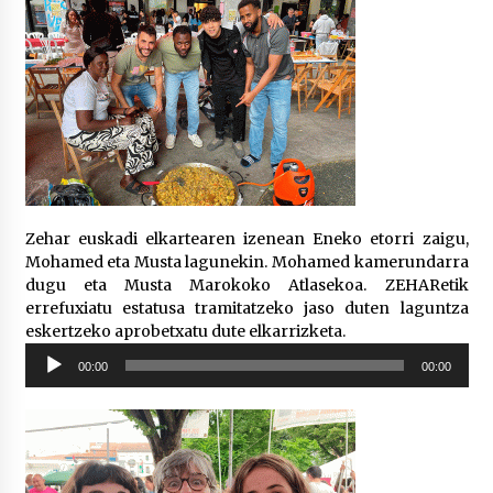
Zehar euskadi elkartearen izenean Eneko etorri zaigu,
Mohamed eta Musta lagunekin. Mohamed kamerundarra
dugu eta Musta Marokoko Atlasekoa. ZEHARetik
errefuxiatu estatusa tramitatzeko jaso duten laguntza
eskertzeko aprobetxatu dute elkarrizketa.
Soinu
00:00
00:00
erreproduzigailua