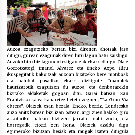
2026/07/03
MUSIBLA #297: Bide, Boards Of Canada, Somak,
Tiga, Twisted Teens, Underscores, Habia
2026/07/02
Auzoa ezagutzeko bertan bizi direnen ahotsak jaso
ditugu, gurean ezagunak diren hiru lagun batu zaizkigu.
Auzoko hiru bizilagunen testigantzak ekarri ditugu: Olatz
Gorrotxategi, Imanol Alvarez eta Eneko Axpe. Hiru
ikuspegitatik bakoitzak auzoan bizitzeko bere motiboak
eta hainbat pasadizo ekarri dizkigute. Imanolek
haurtzarotik ezagutzen du auzoa, eta denborarekin
bizitako aldaketak gogoan ditu. Garai batean, San
Frantzisko kalea kabaretez beteta zegoen; “La Gran Vía
obrera”, Olatzek esan bezala. Eneko, berriz, Londresko
auzo anitz batean bizi izan ostean, argi zuen halako giro
askotariko batean bizitzen jarraitu nahi zuela, eta
horregatik etorri zen hona. Olatzek azaldu digu
eguneroko bizitzan hesiak eta mugak izaten ditugula