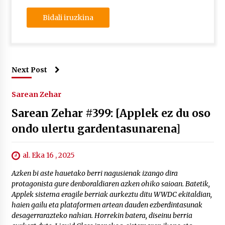
Next Post
Sarean Zehar
Sarean Zehar #399: [Applek ez du oso
ondo ulertu gardentasunarena]
al. Eka 16 , 2025
Azken bi aste hauetako berri nagusienak izango dira
protagonista gure denboraldiaren azken ohiko saioan. Batetik,
Applek sistema eragile berriak aurkeztu ditu WWDC ekitaldian,
haien gailu eta plataformen artean dauden ezberdintasunak
desagerrarazteko nahian. Horrekin batera, diseinu berria