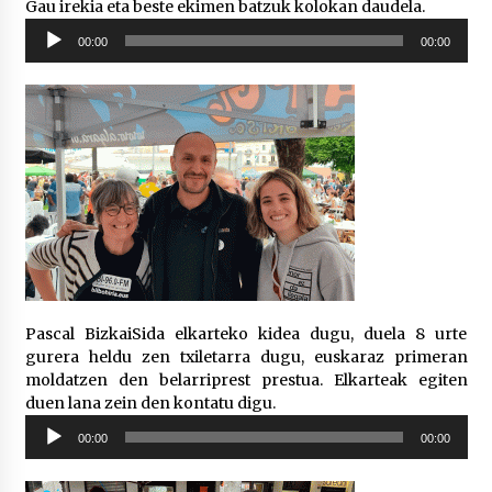
Gau irekia eta beste ekimen batzuk kolokan daudela.
Soinu
00:00
00:00
erreproduzigailua
Pascal BizkaiSida elkarteko kidea dugu, duela 8 urte
gurera heldu zen txiletarra dugu, euskaraz primeran
moldatzen den belarriprest prestua. Elkarteak egiten
duen lana zein den kontatu digu.
Soinu
00:00
00:00
erreproduzigailua