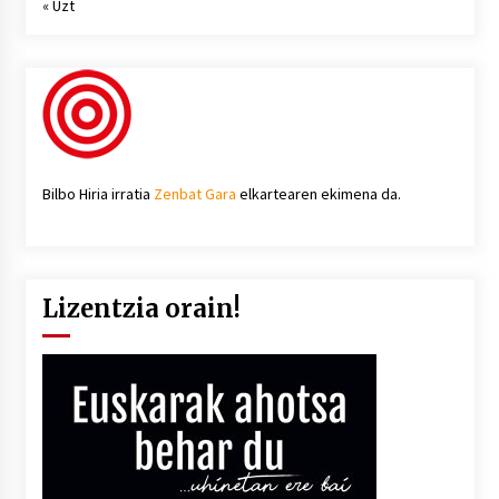
« Uzt
Bilbo Hiria irratia
Zenbat Gara
elkartearen ekimena da.
Lizentzia orain!