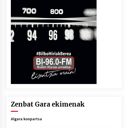
Zenbat Gara ekimenak
Algara konpartsa