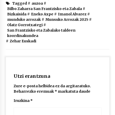
Tagged #
auzoa
#
Bilbo Zaharra San Frantzisko eta Zabala
#
Bizkaisida
#
Eneko Axpe
#
Imanol Alvarez
#
munduko arrozak
#
Munsuko Arrozak 2025
#
Olatz Gorrotxategi
#
San Frantzisko eta Zabalako taldeen
koordinakundea
#
Zehar Euskadi
Utzi erantzuna
Zure e-posta helbidea ez da argitaratuko.
Beharrezko eremuak
*
markatuta daude
Iruzkina
*