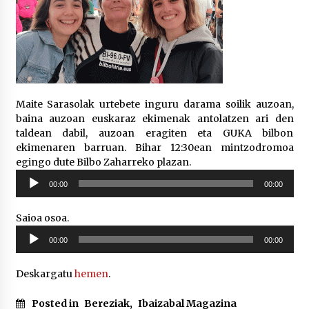
Maite Sarasolak urtebete inguru darama soilik auzoan,
baina auzoan euskaraz ekimenak antolatzen ari den
taldean dabil, auzoan eragiten eta GUKA bilbon
ekimenaren barruan. Bihar 12:30ean mintzodromoa
egingo dute Bilbo Zaharreko plazan.
Soinu
00:00
00:00
erreproduzigailua
Saioa osoa.
Soinu
00:00
00:00
erreproduzigailua
Deskargatu
hemen
.
Posted in
Bereziak
,
Ibaizabal Magazina