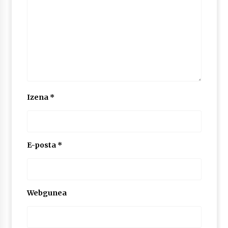
Izena
*
E-posta
*
Webgunea