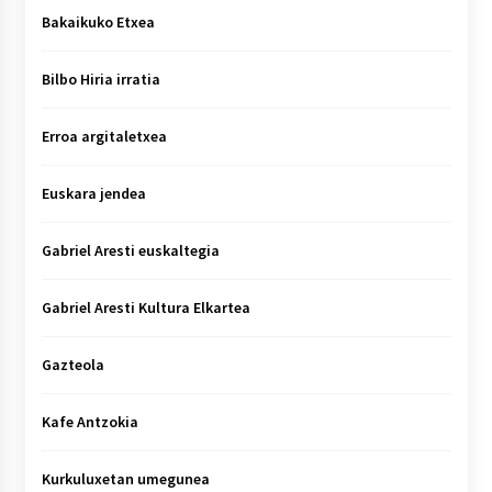
Bakaikuko Etxea
Bilbo Hiria irratia
Erroa argitaletxea
Euskara jendea
Gabriel Aresti euskaltegia
Gabriel Aresti Kultura Elkartea
Gazteola
Kafe Antzokia
Kurkuluxetan umegunea