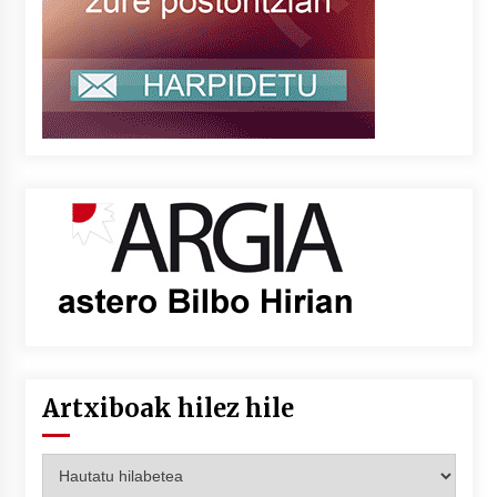
Artxiboak hilez hile
Artxiboak
hilez