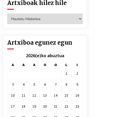
Artxiboak hilez hile
Artxiboak
hilez
hile
Artxiboa egunez egun
2026(e)ko abuztua
A
A
A
O
O
L
I
1
2
3
4
5
6
7
8
9
10
11
12
13
14
15
16
17
18
19
20
21
22
23