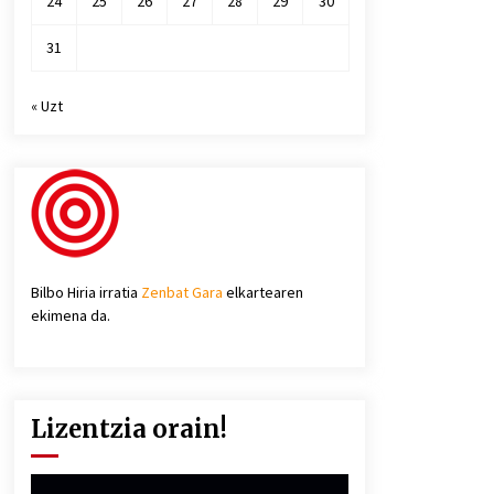
24
25
26
27
28
29
30
31
« Uzt
Bilbo Hiria irratia
Zenbat Gara
elkartearen
ekimena da.
Lizentzia orain!