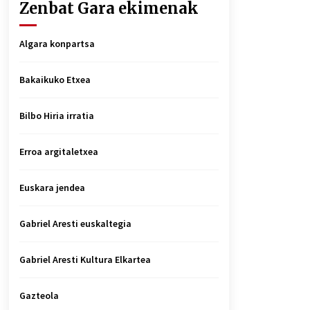
Zenbat Gara ekimenak
Algara konpartsa
Bakaikuko Etxea
Bilbo Hiria irratia
Erroa argitaletxea
Euskara jendea
Gabriel Aresti euskaltegia
Gabriel Aresti Kultura Elkartea
Gazteola