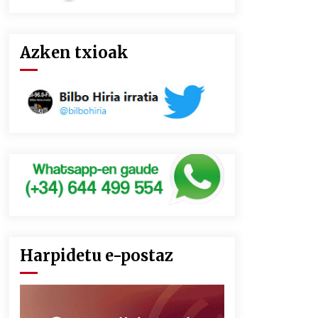
Azken txioak
Harpidetu e-postaz