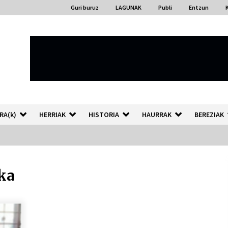
Guri buruz
LAGUNAK
Publi
Entzun
RA(k)
HERRIAK
HISTORIA
HAURRAK
BEREZIAK
ka
“Hiztegi bat” Gorka Urbizuk
idatzitako letren hiztegia
2026/07/23
Auzoportala : 1×04 Auzofoniak