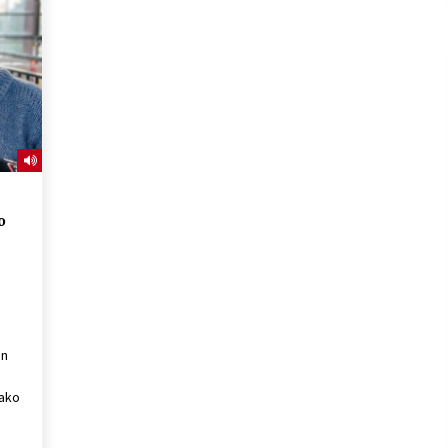
2026/07/15
Larunbatean Plentziako Itsas
Martxa ospatuko da
2026/07/07
SOINUGELA: Paul McCartney eta
Ringo Starr-en lan berriak
2026/07/03
o
an
tako