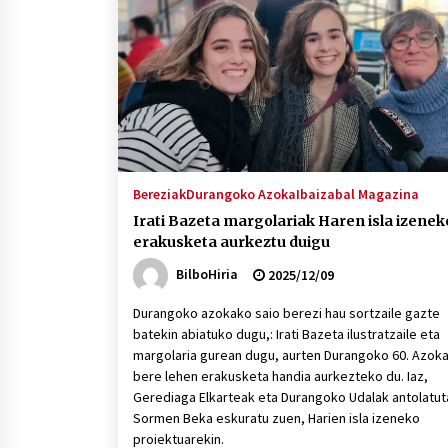
protagonista
2026/07/16
POTTO: San Pedro jaietako bertso-
saioa
2026/07/09
Auritz Iñurrietaren margoak
ikusgai Uribitarte40 aretoan
Bereziak
Durangoko Azoka
Ibaizabal Magazina
2026/07/03
Irati Bazeta margolariak Haren isla izenek
erakusketa aurkeztu duigu
BilboHiria
2025/12/09
Durangoko azokako saio berezi hau sortzaile gazte
batekin abiatuko dugu,: Irati Bazeta ilustratzaile eta
margolaria gurean dugu, aurten Durangoko 60. Azok
bere lehen erakusketa handia aurkezteko du. Iaz,
Gerediaga Elkarteak eta Durangoko Udalak antolatu
Sormen Beka eskuratu zuen, Harien isla izeneko
proiektuarekin.