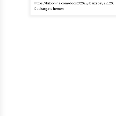
https://bilbohiria.com/docs2/2025/ibaizabal/251205_
Deskargatu hemen.