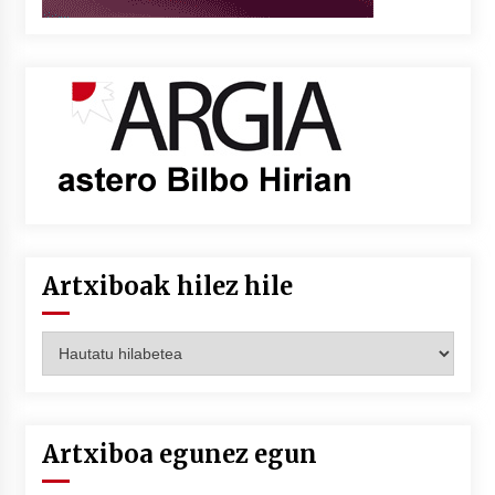
Artxiboak hilez hile
Artxiboak
hilez
hile
Artxiboa egunez egun