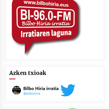
2026/07/03
MUSIBLA #297: Bide, Boards Of Canada, Somak,
Tiga, Twisted Teens, Underscores, Habia
2026/07/02
Azken txioak