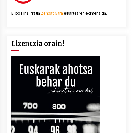
Bilbo Hiria irratia
Zenbat Gara
elkartearen ekimena da.
Lizentzia orain!