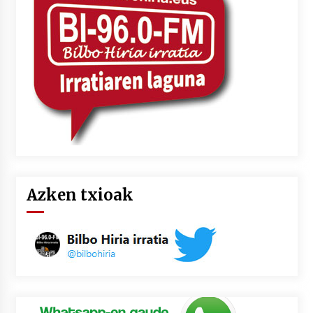
2026/07/03
MUSIBLA #297: Bide, Boards Of Canada, Somak,
Tiga, Twisted Teens, Underscores, Habia
2026/07/02
Azken txioak