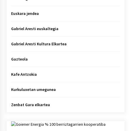
Euskara jendea
Gabriel Aresti euskaltegia
Gabriel Aresti Kultura Elkartea
Gazteola
Kafe Antzokia
Kurkuluxetan umegunea
Zenbat Gara elkartea