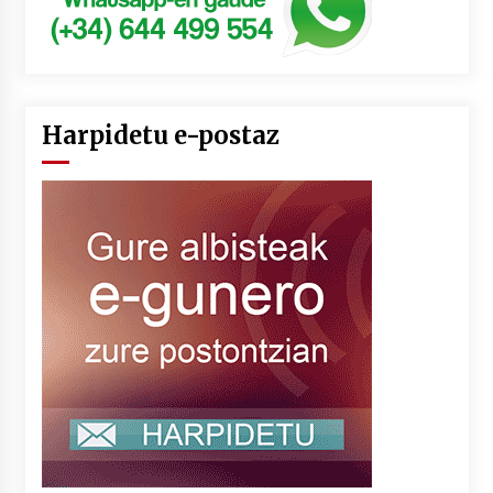
Harpidetu e-postaz