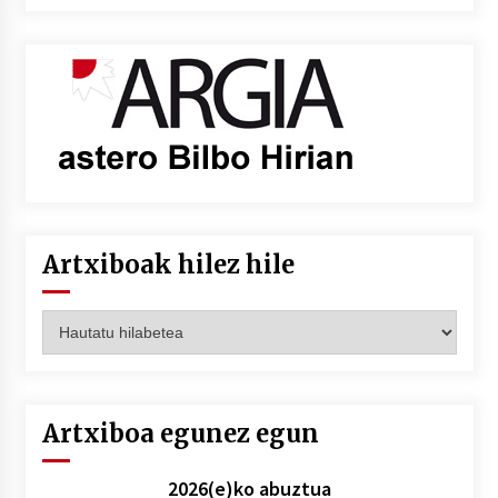
Artxiboak hilez hile
Artxiboak
hilez
hile
Artxiboa egunez egun
2026(e)ko abuztua