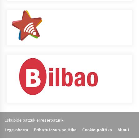
Eskubide batzuk erreserbaturik
Lege-oharra
Pribatutasun-politika
Cookie-politika
About