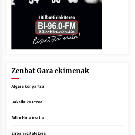
Zenbat Gara ekimenak
Algara konpartsa
Bakaikuko Etxea
Bilbo Hiria irratia
Erroa argitaletxea