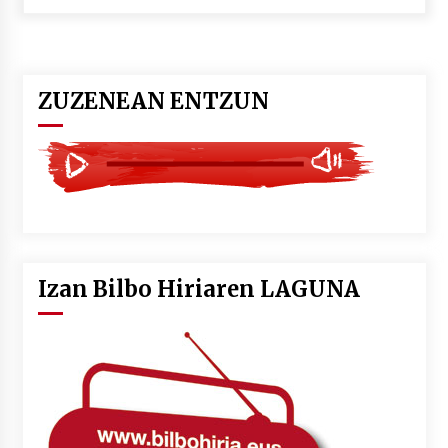
POTTO: San Pedro jaietako bertso-saioa
2026/07/09
ZUZENEAN ENTZUN
Larunbatean Plentziako Itsas Martxa ospatuko
da
2026/07/07
LIBURUEN ERREPUBLIKA TXIKIA: Hiragana akats
isil batekin dator beti
2026/07/07
Izan Bilbo Hiriaren LAGUNA
Auritz Iñurrietaren margoak ikusgai
Uribitarte40 aretoan
2026/07/03
SOINUGELA: Paul McCartney eta Ringo Starr-en
lan berriak