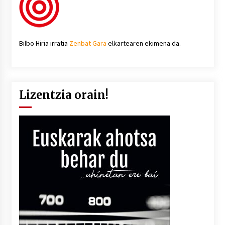
Bilbo Hiria irratia
Zenbat Gara
elkartearen ekimena da.
Lizentzia orain!