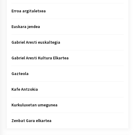
Erroa argitaletxea
Euskara jendea
Gabriel Aresti euskaltegia
Gabriel Aresti Kultura Elkartea
Gazteola
Kafe Antzokia
Kurkuluxetan umegunea
Zenbat Gara elkartea