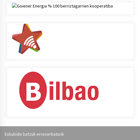
Eskubide batzuk erreserbaturik