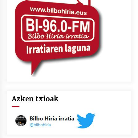
2026/07/03
MUSIBLA #297: Bide, Boards Of Canada, Somak,
Tiga, Twisted Teens, Underscores, Habia
2026/07/02
Azken txioak