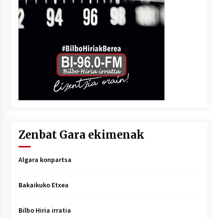
Zenbat Gara ekimenak
Algara konpartsa
Bakaikuko Etxea
Bilbo Hiria irratia