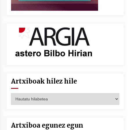
Artxiboak hilez hile
Artxiboak
hilez
hile
Artxiboa egunez egun