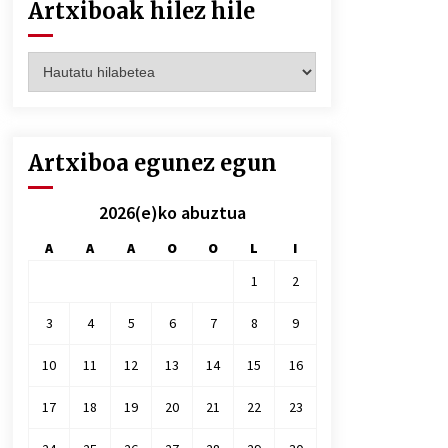
Artxiboak hilez hile
Artxiboak
hilez
hile
Artxiboa egunez egun
2026(e)ko abuztua
A
A
A
O
O
L
I
1
2
3
4
5
6
7
8
9
10
11
12
13
14
15
16
17
18
19
20
21
22
23