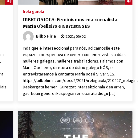
Ireki gaiola
IREKI GAIOLA: Feminismos coa xornalista
María Obelleiro e a artista SÉS
Bilbo Hiria
2021/05/02
Inda que é interseccional para nós, adicamoslle este
oa
espazo a perspectiva de xénero con entrevistas a dúas
,
mulleres galegas, mulleres traballadoras. Falamos con
Maria Obelleiro, diretora do diário galego NÓS, e
ra
entrevistaremos à cantante María Xosé Silvar SÉS.
https://bilbohiria.com/docs2/2021/irekigaiola/210427_irekiga
iais
Deskargatu hemen. Guretzat intersekzionala den arren,
gaurkoan genero ikuspegiari erreparatu diogu […]