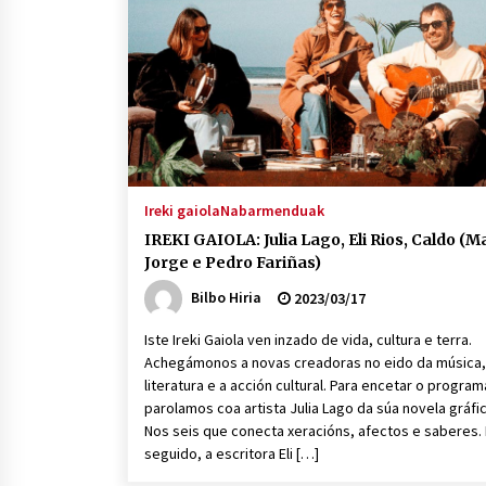
protagonista
2026/07/16
POTTO: San Pedro jaietako bertso-
saioa
2026/07/09
Auritz Iñurrietaren margoak
ikusgai Uribitarte40 aretoan
Ireki gaiola
Nabarmenduak
2026/07/03
IREKI GAIOLA: Julia Lago, Eli Rios, Caldo (M
Jorge e Pedro Fariñas)
Bilbo Hiria
2023/03/17
Iste Ireki Gaiola ven inzado de vida, cultura e terra.
Achegámonos a novas creadoras no eido da música,
literatura e a acción cultural. Para encetar o program
parolamos coa artista Julia Lago da súa novela gráfi
Nos seis que conecta xeracións, afectos e saberes.
seguido, a escritora Eli […]