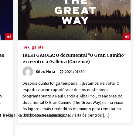
Ireki gaiola
es
IREKI GAIOLA: O documental “O Gran Camiño”
e o centro a Galleira (Ourense)
Bilbo Hiria
2021/01/30
Despois dunha longa tempada …¡Estamos de volta! O
espírito viaxeiro apodérase de nós neste novo
o
programa xunto a Raúl García e Alba Prol, creadores do
A
documental O Gran Camiño (The Great Way) nunha viaxe
ós lugares máis recónditos do mundo para rematar na
14_irekigaiola_barbosa_malvares.mp3
Galiza coa nosa tradicional visita ós centros […]