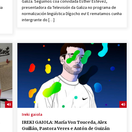
Galiza. Seguimos coa convidada Esther Estévez,
ia
presentadora da Televisión da Galiza no programa de
normalización lingüística Dígocho eu! E rematamos cunha
intergrante do […]
Ireki gaiola
s
IREKI GAIOLA: María Von Touceda, Alex
Guillán, Pastora Veres e Antón de Guizán