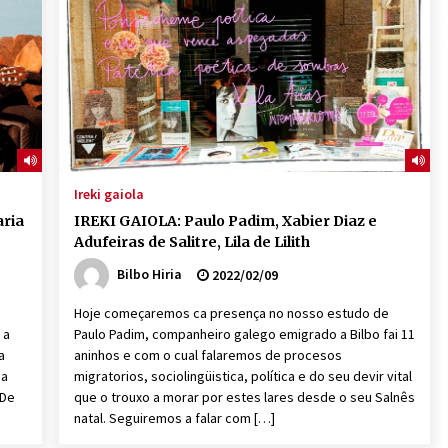
2026/07/15
Larunbatean Plentziako Itsas
Martxa ospatuko da
2026/07/07
SOINUGELA: Paul McCartney eta
Ringo Starr-en lan berriak
Ireki gaiola
2026/07/03
aria
IREKI GAIOLA: Paulo Padim, Xabier Diaz e
Adufeiras de Salitre, Lila de Lilith
Bilbo Hiria
2022/02/09
Hoje começaremos ca presença no nosso estudo de
 a
Paulo Padim, companheiro galego emigrado a Bilbo fai 11
a
aninhos e com o cual falaremos de procesos
ca
migratorios, sociolingüistica, política e do seu devir vital
 De
que o trouxo a morar por estes lares desde o seu Salnês
natal. Seguiremos a falar com […]