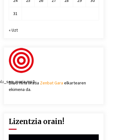
24
25
26
27
28
29
30
31
« Uzt
iola_ses_maria.mp3
Bilbo Hiria irratia
Zenbat Gara
elkartearen
ekimena da.
Lizentzia orain!