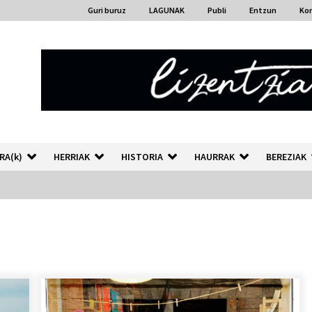
Guri buruz
LAGUNAK
Publi
Entzun
Ko
RA(k)
HERRIAK
HISTORIA
HAURRAK
BEREZIAK
“Hiztegi bat” Gorka Urbizuk
idatzitako letren hiztegia
2026/07/23
Auzoportala : 1×04 Auzofoniak