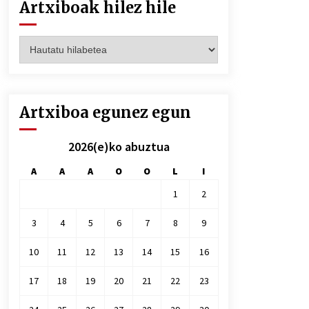
Artxiboak hilez hile
Artxiboak
hilez
hile
Artxiboa egunez egun
2026(e)ko abuztua
A
A
A
O
O
L
I
1
2
3
4
5
6
7
8
9
10
11
12
13
14
15
16
17
18
19
20
21
22
23