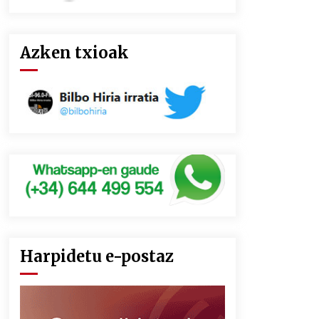
Azken txioak
Harpidetu e-postaz