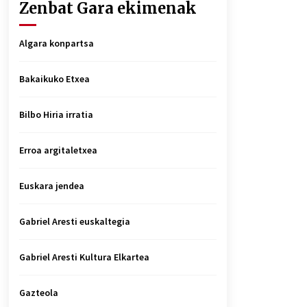
Zenbat Gara ekimenak
Algara konpartsa
Bakaikuko Etxea
Bilbo Hiria irratia
Erroa argitaletxea
Euskara jendea
Gabriel Aresti euskaltegia
Gabriel Aresti Kultura Elkartea
Gazteola