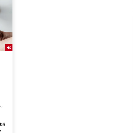
2026/07/15
Larunbatean Plentziako Itsas
Martxa ospatuko da
2026/07/07
SOINUGELA: Paul McCartney eta
Ringo Starr-en lan berriak
2026/07/03
u,
ili
e