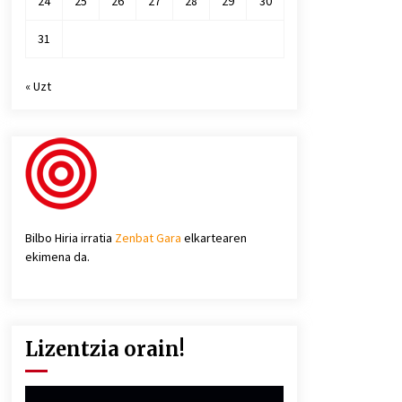
24
25
26
27
28
29
30
31
« Uzt
Bilbo Hiria irratia
Zenbat Gara
elkartearen
ekimena da.
Lizentzia orain!