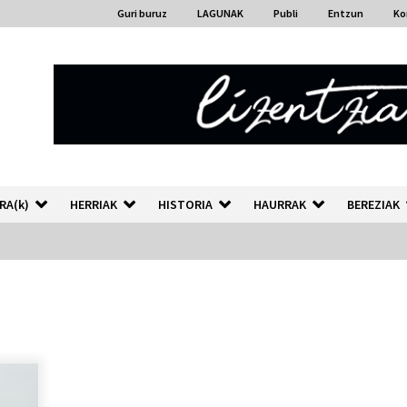
Guri buruz
LAGUNAK
Publi
Entzun
Ko
RA(k)
HERRIAK
HISTORIA
HAURRAK
BEREZIAK
“Hiztegi bat” Gorka Urbizuk
idatzitako letren hiztegia
2026/07/23
Auzoportala : 1×04 Auzofoniak