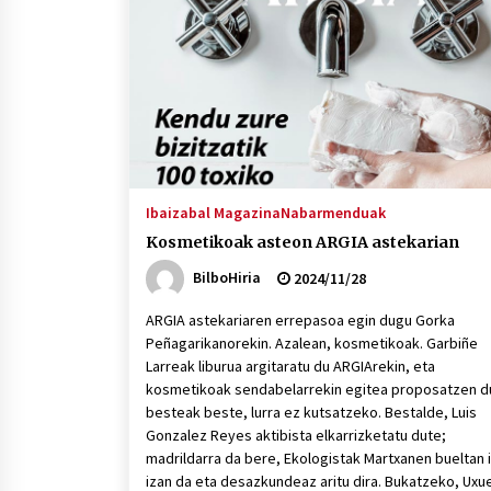
protagonista
2026/07/16
POTTO: San Pedro jaietako bertso-
saioa
2026/07/09
Auritz Iñurrietaren margoak
ikusgai Uribitarte40 aretoan
Ibaizabal Magazina
Nabarmenduak
2026/07/03
Kosmetikoak asteon ARGIA astekarian
BilboHiria
2024/11/28
ARGIA astekariaren errepasoa egin dugu Gorka
Peñagarikanorekin. Azalean, kosmetikoak. Garbiñe
Larreak liburua argitaratu du ARGIArekin, eta
kosmetikoak sendabelarrekin egitea proposatzen d
besteak beste, lurra ez kutsatzeko. Bestalde, Luis
Gonzalez Reyes aktibista elkarrizketatu dute;
madrildarra da bere, Ekologistak Martxanen bueltan ib
izan da eta desazkundeaz aritu dira. Bukatzeko, Uxu