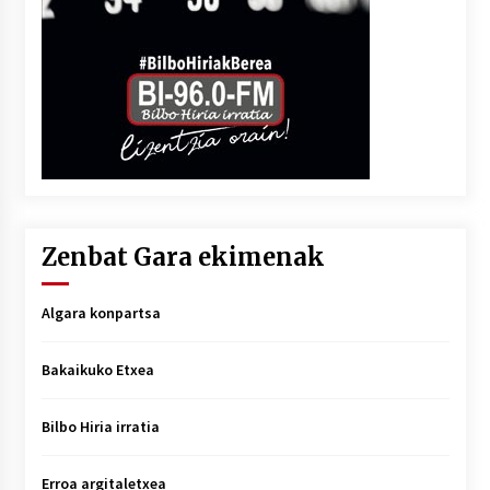
Zenbat Gara ekimenak
Algara konpartsa
Bakaikuko Etxea
Bilbo Hiria irratia
Erroa argitaletxea