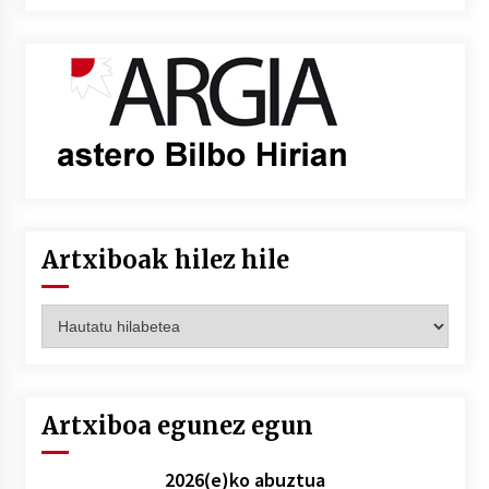
Artxiboak hilez hile
Artxiboak
hilez
hile
Artxiboa egunez egun
2026(e)ko abuztua