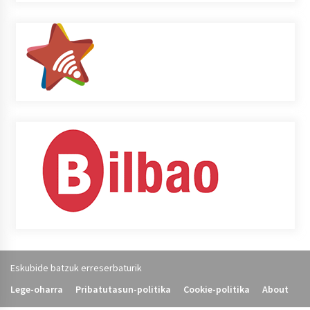
Eskubide batzuk erreserbaturik
Lege-oharra
Pribatutasun-politika
Cookie-politika
About