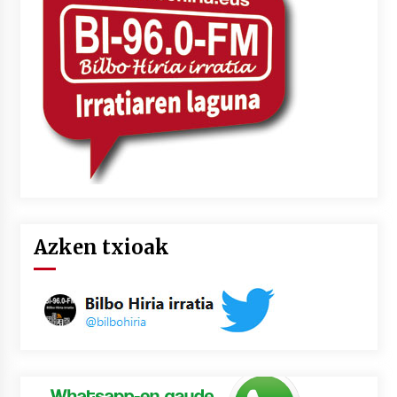
2026/07/03
MUSIBLA #297: Bide, Boards Of Canada, Somak,
Tiga, Twisted Teens, Underscores, Habia
2026/07/02
Azken txioak