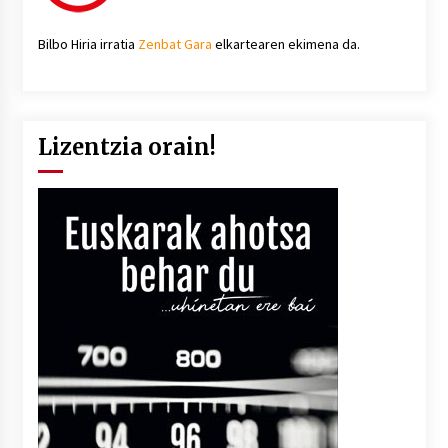
Bilbo Hiria irratia
Zenbat Gara
elkartearen ekimena da.
Lizentzia orain!