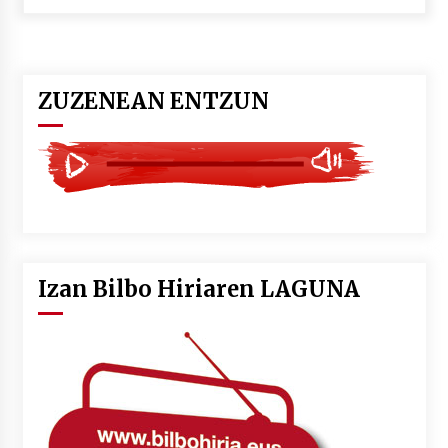
POTTO: San Pedro jaietako bertso-saioa
2026/07/09
ZUZENEAN ENTZUN
Larunbatean Plentziako Itsas Martxa ospatuko
da
2026/07/07
LIBURUEN ERREPUBLIKA TXIKIA: Hiragana akats
isil batekin dator beti
2026/07/07
Izan Bilbo Hiriaren LAGUNA
Auritz Iñurrietaren margoak ikusgai
Uribitarte40 aretoan
2026/07/03
SOINUGELA: Paul McCartney eta Ringo Starr-en
lan berriak