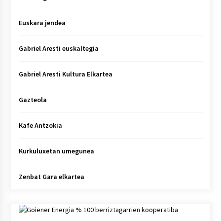
Euskara jendea
Gabriel Aresti euskaltegia
Gabriel Aresti Kultura Elkartea
Gazteola
Kafe Antzokia
Kurkuluxetan umegunea
Zenbat Gara elkartea