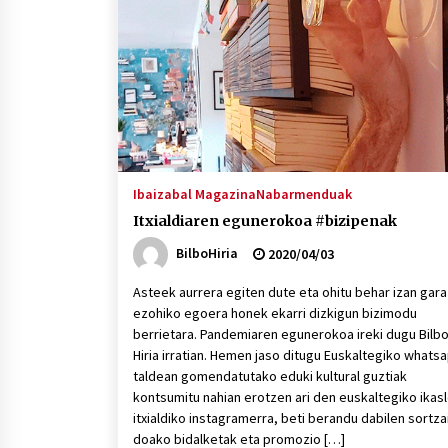
protagonista
2026/07/16
POTTO: San Pedro jaietako bertso-
saioa
2026/07/09
Auritz Iñurrietaren margoak
ikusgai Uribitarte40 aretoan
Ibaizabal Magazina
Nabarmenduak
2026/07/03
Itxialdiaren egunerokoa #bizipenak
BilboHiria
2020/04/03
Asteek aurrera egiten dute eta ohitu behar izan gara
ezohiko egoera honek ekarri dizkigun bizimodu
berrietara. Pandemiaren egunerokoa ireki dugu Bilb
Hiria irratian. Hemen jaso ditugu Euskaltegiko whats
taldean gomendatutako eduki kultural guztiak
kontsumitu nahian erotzen ari den euskaltegiko ikasl
itxialdiko instagramerra, beti berandu dabilen sortza
doako bidalketak eta promozio […]