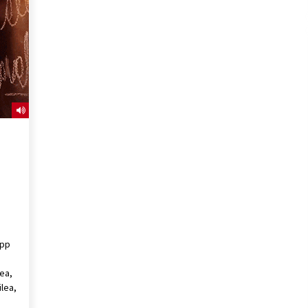
2026/07/15
Larunbatean Plentziako Itsas
Martxa ospatuko da
2026/07/07
SOINUGELA: Paul McCartney eta
Ringo Starr-en lan berriak
2026/07/03
o
app
ea,
ilea,