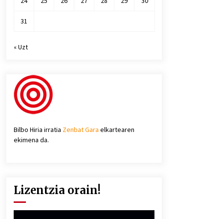
24
25
26
27
28
29
30
31
« Uzt
Bilbo Hiria irratia
Zenbat Gara
elkartearen
ekimena da.
Lizentzia orain!