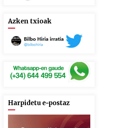
Azken txioak
Harpidetu e-postaz