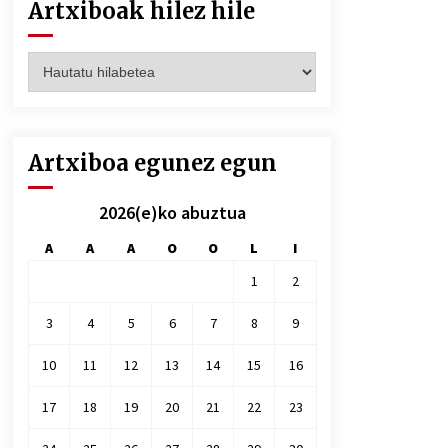
Artxiboak hilez hile
Artxiboak
hilez
hile
Artxiboa egunez egun
2026(e)ko abuztua
A
A
A
O
O
L
I
1
2
3
4
5
6
7
8
9
10
11
12
13
14
15
16
17
18
19
20
21
22
23