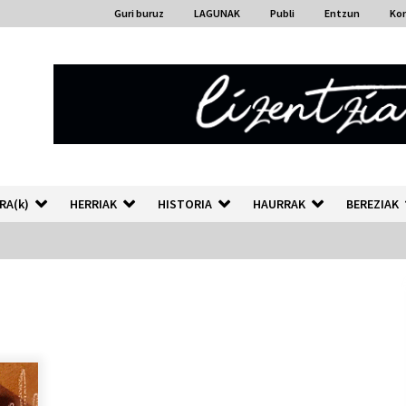
Guri buruz
LAGUNAK
Publi
Entzun
Ko
RA(k)
HERRIAK
HISTORIA
HAURRAK
BEREZIAK
“Hiztegi bat” Gorka Urbizuk
idatzitako letren hiztegia
2026/07/23
Auzoportala : 1×04 Auzofoniak