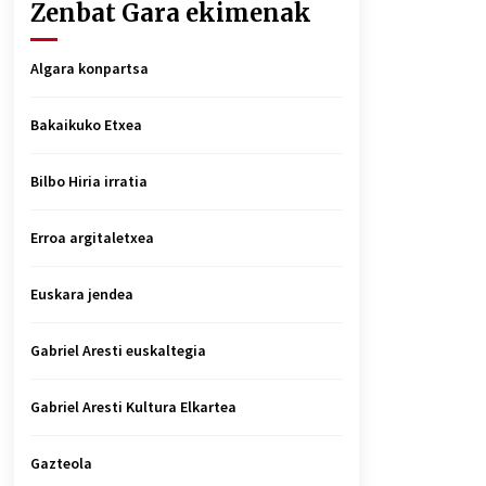
Zenbat Gara ekimenak
Algara konpartsa
Bakaikuko Etxea
Bilbo Hiria irratia
Erroa argitaletxea
Euskara jendea
Gabriel Aresti euskaltegia
Gabriel Aresti Kultura Elkartea
Gazteola