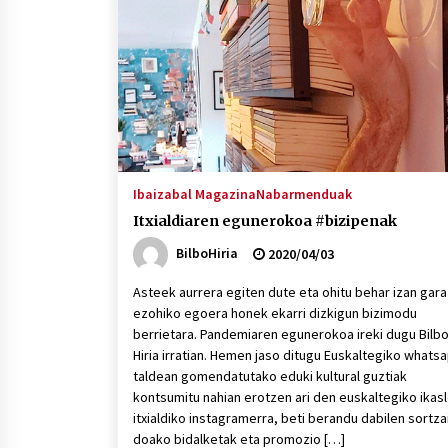
protagonista
2026/07/16
POTTO: San Pedro jaietako bertso-
saioa
2026/07/09
Auritz Iñurrietaren margoak
ikusgai Uribitarte40 aretoan
Ibaizabal Magazina
Nabarmenduak
2026/07/03
Itxialdiaren egunerokoa #bizipenak
BilboHiria
2020/04/03
Asteek aurrera egiten dute eta ohitu behar izan gara
ezohiko egoera honek ekarri dizkigun bizimodu
berrietara. Pandemiaren egunerokoa ireki dugu Bilb
Hiria irratian. Hemen jaso ditugu Euskaltegiko whats
taldean gomendatutako eduki kultural guztiak
kontsumitu nahian erotzen ari den euskaltegiko ikasl
itxialdiko instagramerra, beti berandu dabilen sortza
doako bidalketak eta promozio […]