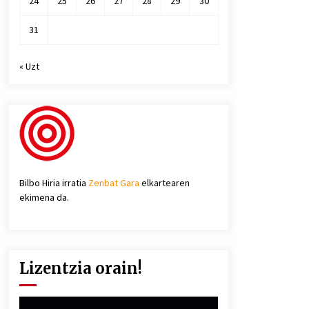
24
25
26
27
28
29
30
31
« Uzt
Bilbo Hiria irratia
Zenbat Gara
elkartearen
ekimena da.
Lizentzia orain!