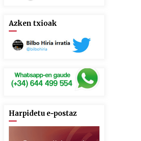
Azken txioak
Harpidetu e-postaz