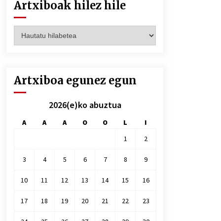
Artxiboak hilez hile
Artxiboak
hilez
hile
Artxiboa egunez egun
2026(e)ko abuztua
A
A
A
O
O
L
I
1
2
3
4
5
6
7
8
9
10
11
12
13
14
15
16
17
18
19
20
21
22
23