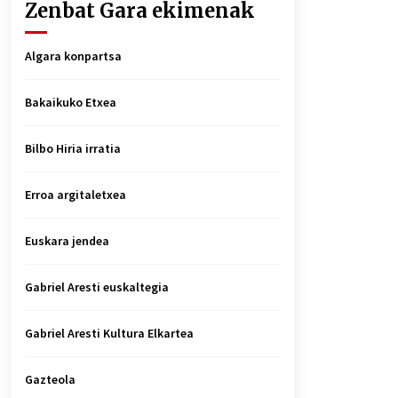
Zenbat Gara ekimenak
Algara konpartsa
Bakaikuko Etxea
Bilbo Hiria irratia
Erroa argitaletxea
Euskara jendea
Gabriel Aresti euskaltegia
Gabriel Aresti Kultura Elkartea
Gazteola