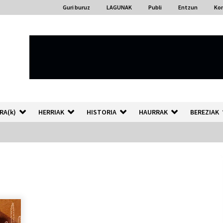
Guri buruz
LAGUNAK
Publi
Entzun
Ko
RA(k)
HERRIAK
HISTORIA
HAURRAK
BEREZIAK
“Hiztegi bat” Gorka Urbizuk
idatzitako letren hiztegia
2026/07/23
Auzoportala : 1×04 Auzofoniak