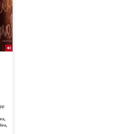
2026/07/15
Larunbatean Plentziako Itsas
Martxa ospatuko da
2026/07/07
SOINUGELA: Paul McCartney eta
Ringo Starr-en lan berriak
2026/07/03
o
app
ea,
ilea,