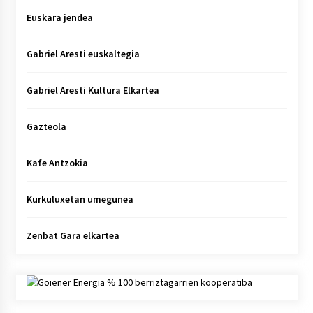
Euskara jendea
Gabriel Aresti euskaltegia
Gabriel Aresti Kultura Elkartea
Gazteola
Kafe Antzokia
Kurkuluxetan umegunea
Zenbat Gara elkartea