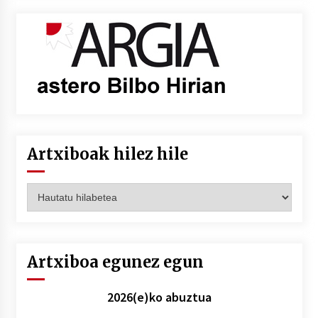
Artxiboak hilez hile
Artxiboak
hilez
hile
Artxiboa egunez egun
2026(e)ko abuztua