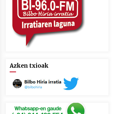
2026/07/03
MUSIBLA #297: Bide, Boards Of Canada, Somak,
Tiga, Twisted Teens, Underscores, Habia
2026/07/02
Azken txioak