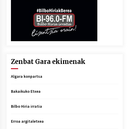
Zenbat Gara ekimenak
Algara konpartsa
Bakaikuko Etxea
Bilbo Hiria irratia
Erroa argitaletxea