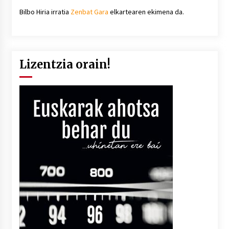
Bilbo Hiria irratia
Zenbat Gara
elkartearen ekimena da.
Lizentzia orain!