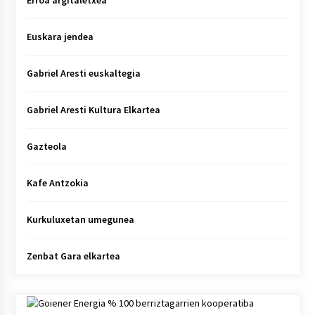
Erroa argitaletxea
Euskara jendea
Gabriel Aresti euskaltegia
Gabriel Aresti Kultura Elkartea
Gazteola
Kafe Antzokia
Kurkuluxetan umegunea
Zenbat Gara elkartea