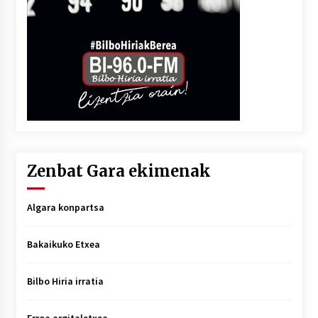
Zenbat Gara ekimenak
Algara konpartsa
Bakaikuko Etxea
Bilbo Hiria irratia