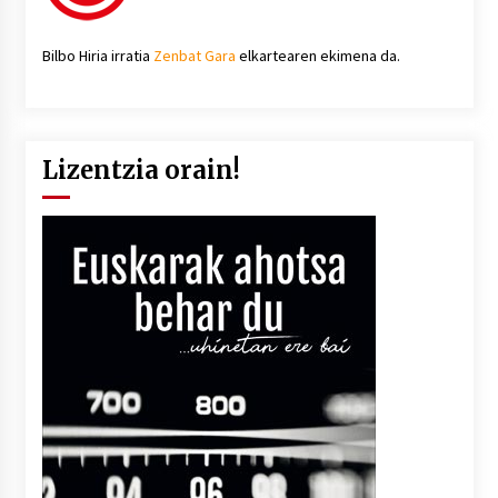
Bilbo Hiria irratia
Zenbat Gara
elkartearen ekimena da.
Lizentzia orain!