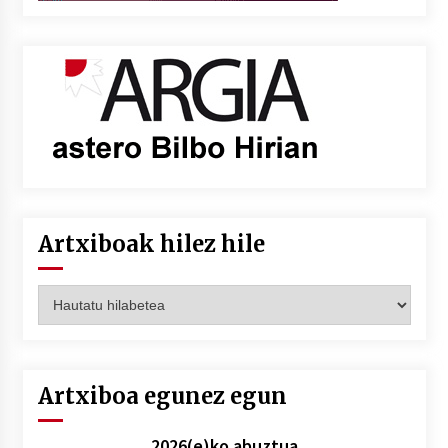
Artxiboak hilez hile
Artxiboak
hilez
hile
Artxiboa egunez egun
2026(e)ko abuztua