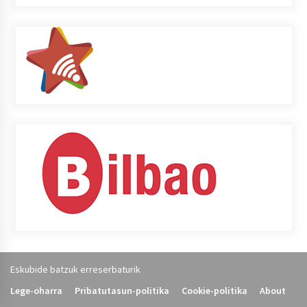
Eskubide batzuk erreserbaturik
Lege-oharra
Pribatutasun-politika
Cookie-politika
About