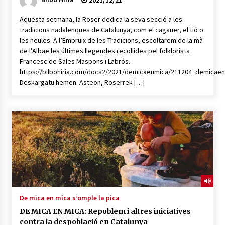
2021/12/21
Aquesta setmana, la Roser dedica la seva secció a les
tradicions nadalenques de Catalunya, com el caganer, el tió o
les neules. A l’Embruix de les Tradicions, escoltarem de la mà
de l’Albae les últimes llegendes recollides pel folklorista
Francesc de Sales Maspons i Labrós.
https://bilbohiria.com/docs2/2021/demicaenmica/211204_demicae
Deskargatu hemen. Asteon, Roserrek […]
De mica en mica s’omple la pica
DE MICA EN MICA: Repoblem i altres iniciatives
contra la despoblació en Catalunya