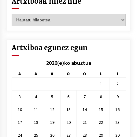
Artxiboak hilez hile
Artxiboak
hilez
hile
Artxiboa egunez egun
2026(e)ko abuztua
A
A
A
O
O
L
I
1
2
3
4
5
6
7
8
9
10
11
12
13
14
15
16
17
18
19
20
21
22
23
24
25
26
27
28
29
30