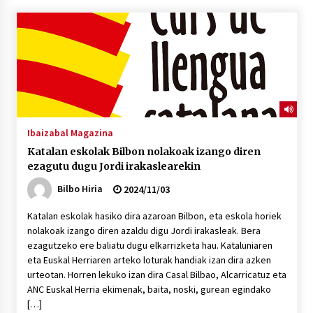
“Hiztegi bat” Gorka Urbizuk idatzitako letren
hiztegia
2026/07/23
Bakaikuko barnetegitik gazteek egindako saio
berezia
2026/07/16
Ibaizabal Magazina
Katalan eskolak Bilbon nolakoak izango diren
Tuba eta bonbardinoaren astea, Bilboko
ezagutu dugu Jordi irakaslearekin
Kontserbatorioan protagonista
2026/07/16
Bilbo Hiria
2024/11/03
Katalan eskolak hasiko dira azaroan Bilbon, eta eskola horiek
Auzoportala : 1×04 Auzofoniak
nolakoak izango diren azaldu digu Jordi irakasleak. Bera
2026/07/15
ezagutzeko ere baliatu dugu elkarrizketa hau. Kataluniaren
eta Euskal Herriaren arteko loturak handiak izan dira azken
urteotan. Horren lekuko izan dira Casal Bilbao, Alcarricatuz eta
Gaur abitua da Bilbao bbk live jaialdia
ANC Euskal Herria ekimenak, baita, noski, gurean egindako
2026/07/09
[…]