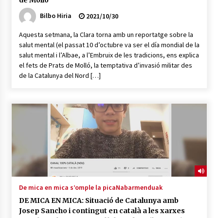
de Molló
Bilbo Hiria
2021/10/30
Aquesta setmana, la Clara torna amb un reportatge sobre la
salut mental (el passat 10 d’octubre va ser el día mondial de la
salut mental i l’Albae, a l’Embruix de les tradicions, ens explica
el fets de Prats de Molló, la temptativa d’invasió militar des
de la Catalunya del Nord […]
De mica en mica s’omple la pica
Nabarmenduak
DE MICA EN MICA: Situació de Catalunya amb
Josep Sancho i contingut en català a les xarxes