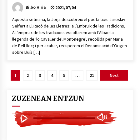
Bilbo Hiria
2021/07/04
Aquesta setmana, la Jorja descobreix el poeta txec Jaroslav
Seifert a El Racó de les Lletres; a l’Embruix de les Tradicions,
A l’empruix de les tradicions escoltarem amb l’Albae la
llegenda de ‘lo Cavaller del Mont-negre’, recollida per Maria
de Bell-lloc; i per acabar, recuperem el Denominació d’Origen
sobre Lluís […]
Posts
1
2
3
4
5
…
21
Next
pagination
ZUZENEAN ENTZUN