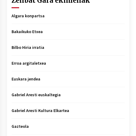
Zenbat Gara ekimenak
Algara konpartsa
Bakaikuko Etxea
Bilbo Hiria irratia
Erroa argitaletxea
Euskara jendea
Gabriel Aresti euskaltegia
Gabriel Aresti Kultura Elkartea
Gazteola