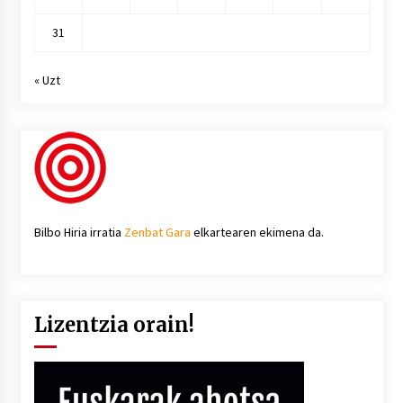
31
« Uzt
Bilbo Hiria irratia
Zenbat Gara
elkartearen ekimena da.
Lizentzia orain!