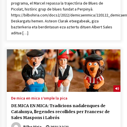
programa, el Marcel repassa la trajectòria de Blues de
Picolat, històric grup de blues fundat a Perpinyà.
https://bilbohiria.com/docs2/2022/demicaenmica/220122_demicae
Deskargatu hemen. Asteon Clarak etxegabeak, giza
bazterkeria eta berdintasun eza aztertu dituen Albert Sales
aditua […]
De mica en mica s’omple la pica
DE MICA EN MICA: Tradicions nadalenques de
Catalunya, llegendes recollides per Francesc de
Sales Maspons i Labrós
Bilbo Hiria