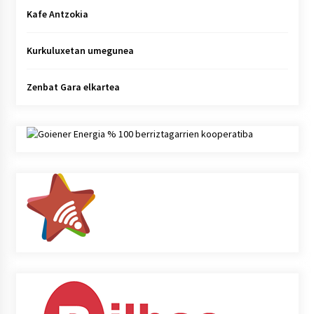
Kafe Antzokia
Kurkuluxetan umegunea
Zenbat Gara elkartea