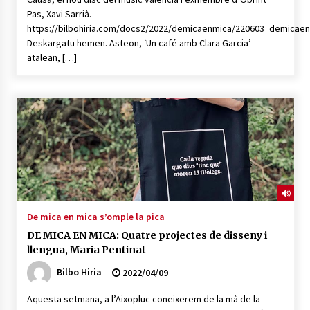
Pas, Xavi Sarrià.
https://bilbohiria.com/docs2/2022/demicaenmica/220603_demicae
Deskargatu hemen. Asteon, ‘Un café amb Clara Garcia’
atalean, […]
De mica en mica s’omple la pica
DE MICA EN MICA: Quatre projectes de disseny i
llengua, Maria Pentinat
Bilbo Hiria
2022/04/09
Aquesta setmana, a l’Aixopluc coneixerem de la mà de la