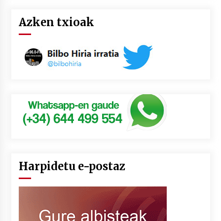
Azken txioak
Harpidetu e-postaz