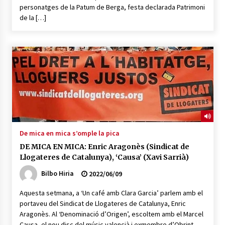
2026/07/03
personatges de la Patum de Berga, festa declarada Patrimoni
de la […]
MUSIBLA #297: Bide, Boards Of Canada, Somak,
Tiga, Twisted Teens, Underscores, Habia
2026/07/02
De mica en mica s’omple la pica
DE MICA EN MICA: Enric Aragonès (Sindicat de
Llogateres de Catalunya), ‘Causa’ (Xavi Sarrià)
Bilbo Hiria
2022/06/09
Aquesta setmana, a ‘Un café amb Clara Garcia’ parlem amb el
portaveu del Sindicat de Llogateres de Catalunya, Enric
Aragonès. Al ‘Denominació d’Origen’, escoltem amb el Marcel
Causa, el nou disc del músic valencià i exmembre d’Obrint