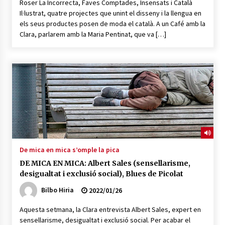
Roser La Incorrecta, Faves Comptades, Insensats i Català
Il·lustrat, quatre projectes que unint el disseny i la llengua en
els seus productes posen de moda el català. A un Café amb la
Clara, parlarem amb la Maria Pentinat, que va […]
De mica en mica s’omple la pica
DE MICA EN MICA: Albert Sales (sensellarisme,
desigualtat i exclusió social), Blues de Picolat
Bilbo Hiria
2022/01/26
Aquesta setmana, la Clara entrevista Albert Sales, expert en
sensellarisme, desigualtat i exclusió social. Per acabar el