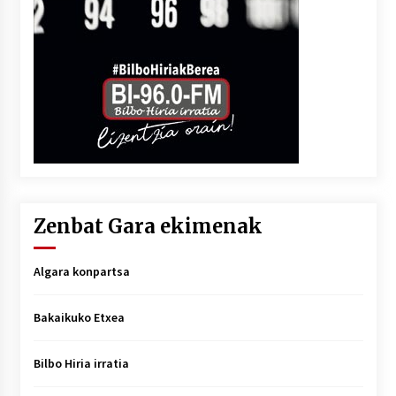
Zenbat Gara ekimenak
Algara konpartsa
Bakaikuko Etxea
Bilbo Hiria irratia