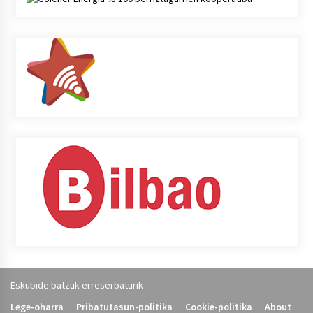
Eskubide batzuk erreserbaturik
Lege-oharra
Pribatutasun-politika
Cookie-politika
About