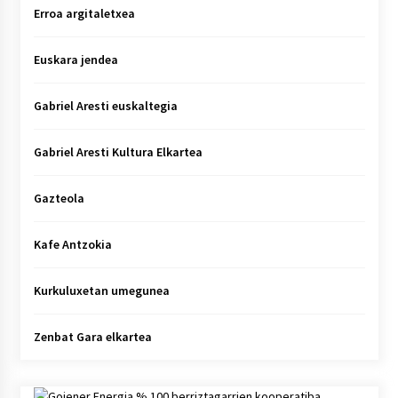
Erroa argitaletxea
Euskara jendea
Gabriel Aresti euskaltegia
Gabriel Aresti Kultura Elkartea
Gazteola
Kafe Antzokia
Kurkuluxetan umegunea
Zenbat Gara elkartea