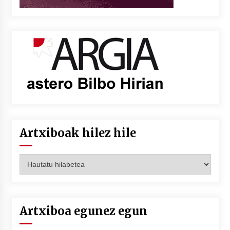
Artxiboak hilez hile
Artxiboak
hilez
hile
Artxiboa egunez egun