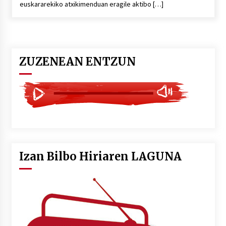
euskararekiko atxikimenduan eragile aktibo […]
POTTO: San Pedro jaietako bertso-saioa
2026/07/09
ZUZENEAN ENTZUN
Larunbatean Plentziako Itsas Martxa ospatuko
da
2026/07/07
LIBURUEN ERREPUBLIKA TXIKIA: Hiragana akats
isil batekin dator beti
2026/07/07
Izan Bilbo Hiriaren LAGUNA
Auritz Iñurrietaren margoak ikusgai
Uribitarte40 aretoan
2026/07/03
SOINUGELA: Paul McCartney eta Ringo Starr-en
lan berriak