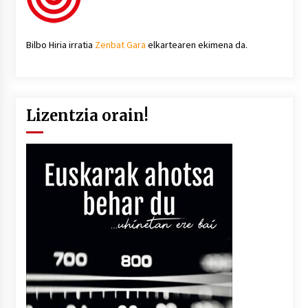
Bilbo Hiria irratia
Zenbat Gara
elkartearen ekimena da.
Lizentzia orain!