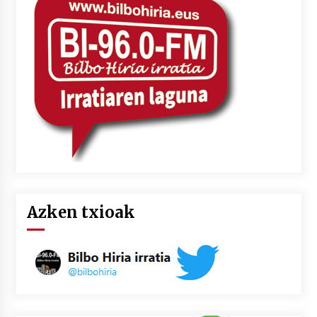
2026/07/03
MUSIBLA #297: Bide, Boards Of Canada, Somak,
Tiga, Twisted Teens, Underscores, Habia
2026/07/02
Azken txioak