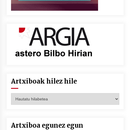
Artxiboak hilez hile
Artxiboak
hilez
hile
Artxiboa egunez egun