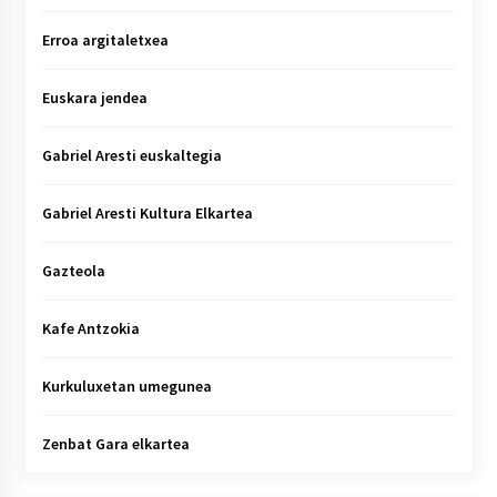
Erroa argitaletxea
Euskara jendea
Gabriel Aresti euskaltegia
Gabriel Aresti Kultura Elkartea
Gazteola
Kafe Antzokia
Kurkuluxetan umegunea
Zenbat Gara elkartea