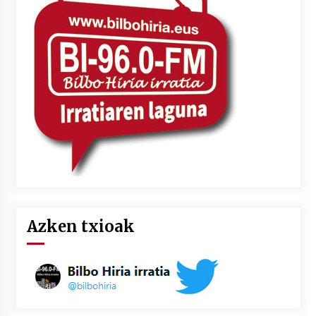
2026/07/03
MUSIBLA #297: Bide, Boards Of Canada, Somak,
Tiga, Twisted Teens, Underscores, Habia
2026/07/02
Azken txioak