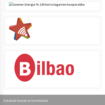
Eskubide batzuk erreserbaturik