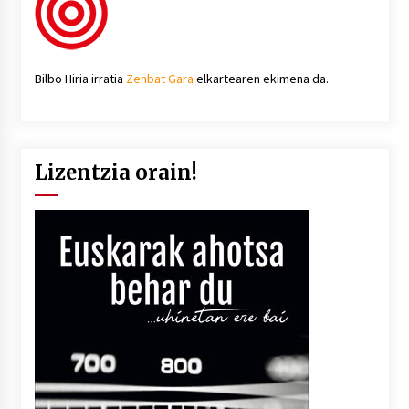
Bilbo Hiria irratia
Zenbat Gara
elkartearen ekimena da.
Lizentzia orain!