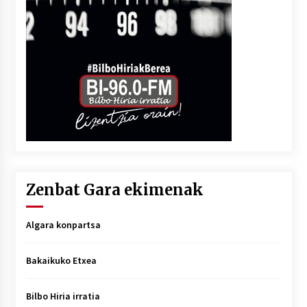
Zenbat Gara ekimenak
Algara konpartsa
Bakaikuko Etxea
Bilbo Hiria irratia