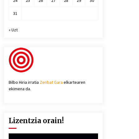
24
25
26
27
28
29
30
31
« Uzt
Bilbo Hiria irratia
Zenbat Gara
elkartearen
ekimena da.
Lizentzia orain!