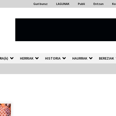
Guri buruz
LAGUNAK
Publi
Entzun
Ko
RA(k)
HERRIAK
HISTORIA
HAURRAK
BEREZIAK
“Hiztegi bat” Gorka Urbizuk
idatzitako letren hiztegia
2026/07/23
Auzoportala : 1×04 Auzofoniak