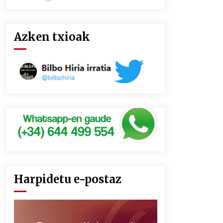
Azken txioak
Harpidetu e-postaz