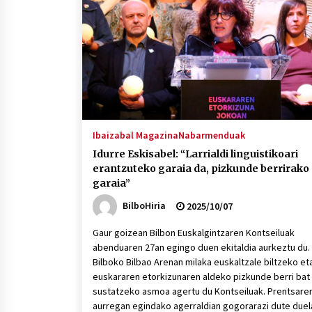
protagonista
2026/07/16
POTTO: San Pedro jaietako bertso-
saioa
2026/07/09
Auritz Iñurrietaren margoak
ikusgai Uribitarte40 aretoan
Ibaizabal Magazina
Nabarmenduak
2026/07/03
Idurre Eskisabel: “Larrialdi linguistikoari
erantzuteko garaia da, pizkunde berrirako
garaia”
BilboHiria
2025/10/07
Gaur goizean Bilbon Euskalgintzaren Kontseiluak
abenduaren 27an egingo duen ekitaldia aurkeztu du.
Bilboko Bilbao Arenan milaka euskaltzale biltzeko et
euskararen etorkizunaren aldeko pizkunde berri bat
sustatzeko asmoa agertu du Kontseiluak. Prentsare
aurregan egindako agerraldian gogorarazi dute duel