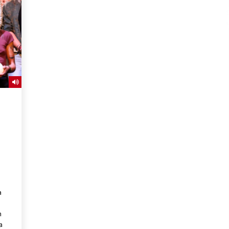
2026/07/15
Larunbatean Plentziako Itsas
Martxa ospatuko da
2026/07/07
SOINUGELA: Paul McCartney eta
Ringo Starr-en lan berriak
2026/07/03
a
n
a