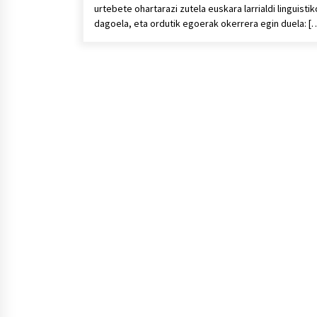
urtebete ohartarazi zutela euskara larrialdi linguisti
dagoela, eta ordutik egoerak okerrera egin duela: [