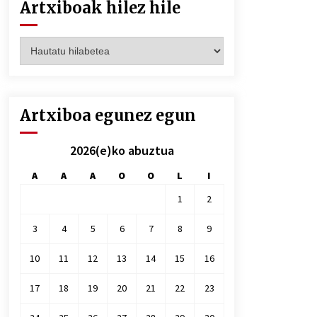
Artxiboak hilez hile
Artxiboak
hilez
hile
Artxiboa egunez egun
2026(e)ko abuztua
A
A
A
O
O
L
I
1
2
3
4
5
6
7
8
9
10
11
12
13
14
15
16
17
18
19
20
21
22
23