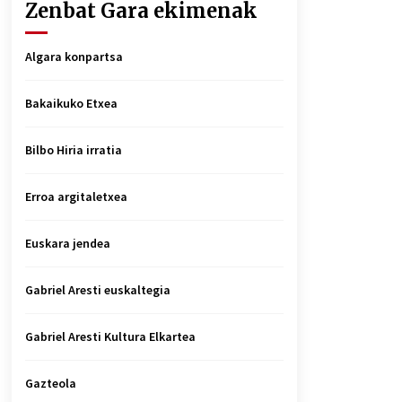
Zenbat Gara ekimenak
Algara konpartsa
Bakaikuko Etxea
Bilbo Hiria irratia
Erroa argitaletxea
Euskara jendea
Gabriel Aresti euskaltegia
Gabriel Aresti Kultura Elkartea
Gazteola