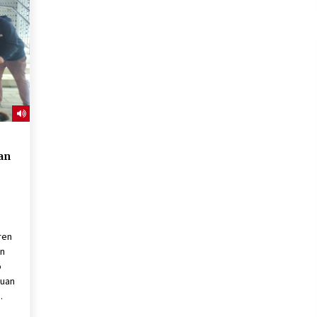
2026/07/15
Larunbatean Plentziako Itsas
Martxa ospatuko da
2026/07/07
SOINUGELA: Paul McCartney eta
Ringo Starr-en lan berriak
2026/07/03
an
ren
an
o
tuan
.