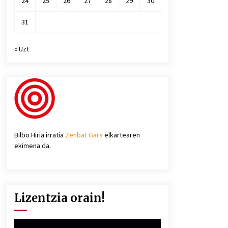
24
25
26
27
28
29
30
31
« Uzt
Bilbo Hiria irratia
Zenbat Gara
elkartearen
ekimena da.
Lizentzia orain!