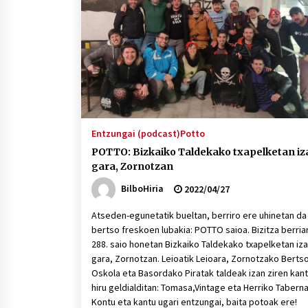
protagonista
2026/07/16
POTTO: San Pedro jaietako bertso-
saioa
2026/07/09
Auritz Iñurrietaren margoak
ikusgai Uribitarte40 aretoan
Entzungai (podcast)
Potto
2026/07/03
POTTO: Bizkaiko Taldekako txapelketan iz
gara, Zornotzan
BilboHiria
2022/04/27
Atseden-egunetatik bueltan, berriro ere uhinetan da
bertso freskoen lubakia: POTTO saioa. Bizitza berria
288. saio honetan Bizkaiko Taldekako txapelketan iz
gara, Zornotzan. Leioatik Leioara, Zornotzako Berts
Oskola eta Basordako Piratak taldeak izan ziren kan
hiru geldialditan: Tomasa,Vintage eta Herriko Taberna
Kontu eta kantu ugari entzungai, baita potoak ere!