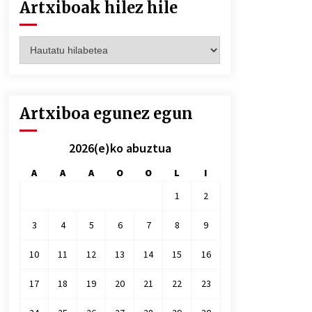
Artxiboak hilez hile
Artxiboak
hilez
hile
Artxiboa egunez egun
2026(e)ko abuztua
A
A
A
O
O
L
I
1
2
3
4
5
6
7
8
9
10
11
12
13
14
15
16
17
18
19
20
21
22
23