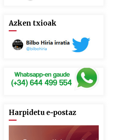
Azken txioak
Harpidetu e-postaz