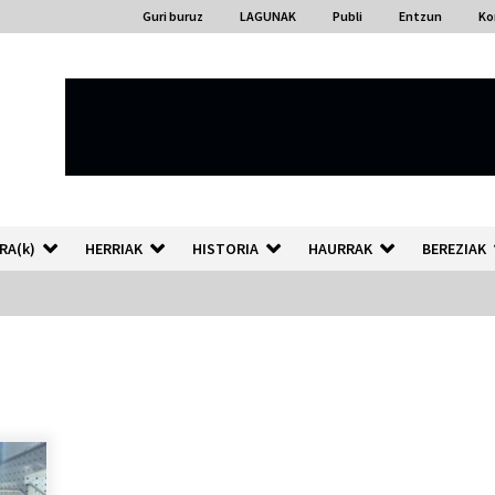
Guri buruz
LAGUNAK
Publi
Entzun
Ko
RA(k)
HERRIAK
HISTORIA
HAURRAK
BEREZIAK
“Hiztegi bat” Gorka Urbizuk
idatzitako letren hiztegia
2026/07/23
Auzoportala : 1×04 Auzofoniak