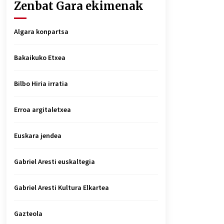
Zenbat Gara ekimenak
Algara konpartsa
Bakaikuko Etxea
Bilbo Hiria irratia
Erroa argitaletxea
Euskara jendea
Gabriel Aresti euskaltegia
Gabriel Aresti Kultura Elkartea
Gazteola