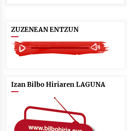
POTTO: San Pedro jaietako bertso-saioa
2026/07/09
ZUZENEAN ENTZUN
Larunbatean Plentziako Itsas Martxa ospatuko
da
2026/07/07
LIBURUEN ERREPUBLIKA TXIKIA: Hiragana akats
isil batekin dator beti
2026/07/07
Izan Bilbo Hiriaren LAGUNA
Auritz Iñurrietaren margoak ikusgai
Uribitarte40 aretoan
2026/07/03
SOINUGELA: Paul McCartney eta Ringo Starr-en
lan berriak