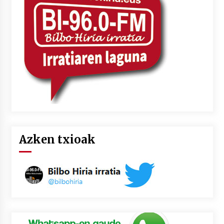
2026/07/03
MUSIBLA #297: Bide, Boards Of Canada, Somak,
Tiga, Twisted Teens, Underscores, Habia
2026/07/02
Azken txioak