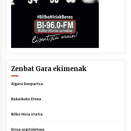
Zenbat Gara ekimenak
Algara konpartsa
Bakaikuko Etxea
Bilbo Hiria irratia
Erroa argitaletxea