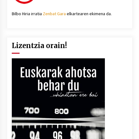
Bilbo Hiria irratia
Zenbat Gara
elkartearen ekimena da.
Lizentzia orain!