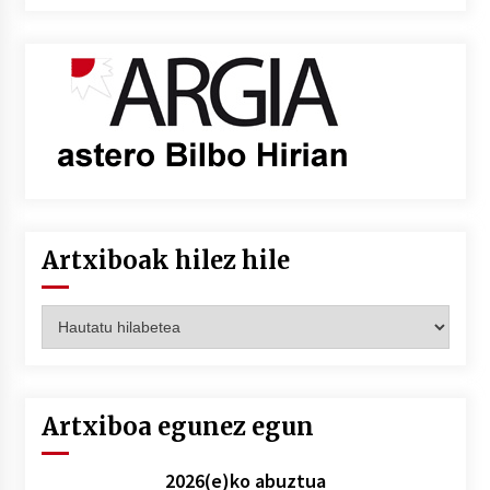
Artxiboak hilez hile
Artxiboak
hilez
hile
Artxiboa egunez egun
2026(e)ko abuztua