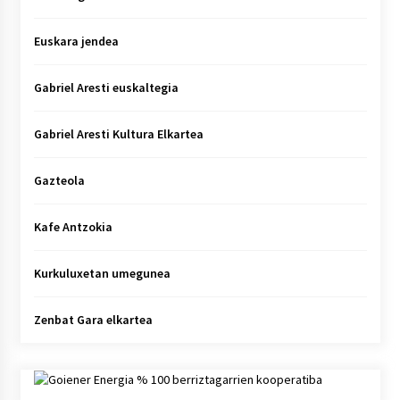
Euskara jendea
Gabriel Aresti euskaltegia
Gabriel Aresti Kultura Elkartea
Gazteola
Kafe Antzokia
Kurkuluxetan umegunea
Zenbat Gara elkartea