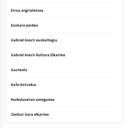
Erroa argitaletxea
Euskara jendea
Gabriel Aresti euskaltegia
Gabriel Aresti Kultura Elkartea
Gazteola
Kafe Antzokia
Kurkuluxetan umegunea
Zenbat Gara elkartea