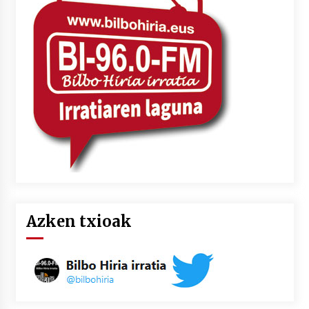
2026/07/03
MUSIBLA #297: Bide, Boards Of Canada, Somak,
Tiga, Twisted Teens, Underscores, Habia
2026/07/02
Azken txioak