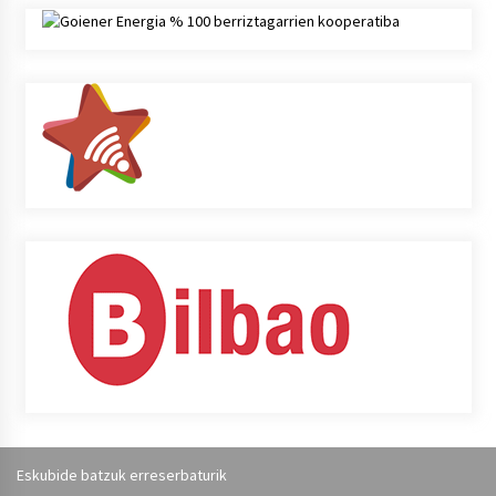
Eskubide batzuk erreserbaturik