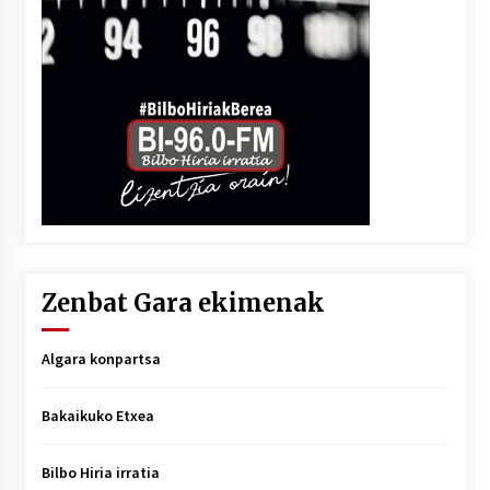
Zenbat Gara ekimenak
Algara konpartsa
Bakaikuko Etxea
Bilbo Hiria irratia