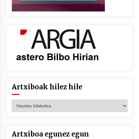
Artxiboak hilez hile
Artxiboak
hilez
hile
Artxiboa egunez egun