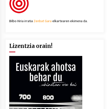
Bilbo Hiria irratia
Zenbat Gara
elkartearen ekimena da.
Lizentzia orain!