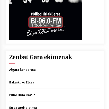
Zenbat Gara ekimenak
Algara konpartsa
Bakaikuko Etxea
Bilbo Hiria irratia
Erroa argitaletxea