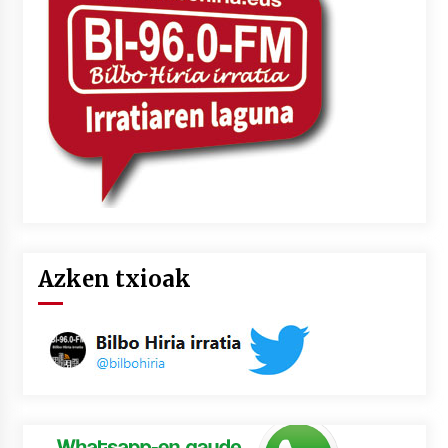
2026/07/03
MUSIBLA #297: Bide, Boards Of Canada, Somak,
Tiga, Twisted Teens, Underscores, Habia
2026/07/02
Azken txioak