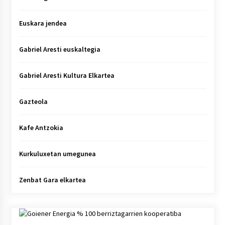
Euskara jendea
Gabriel Aresti euskaltegia
Gabriel Aresti Kultura Elkartea
Gazteola
Kafe Antzokia
Kurkuluxetan umegunea
Zenbat Gara elkartea