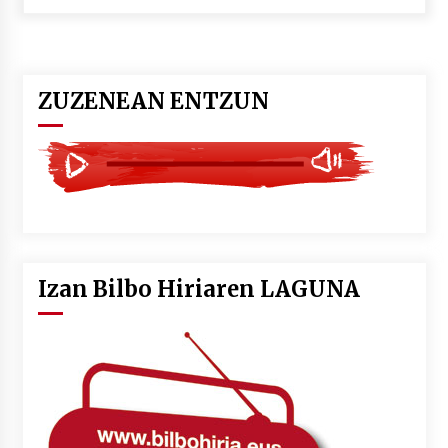
POTTO: San Pedro jaietako bertso-saioa
2026/07/09
ZUZENEAN ENTZUN
Larunbatean Plentziako Itsas Martxa ospatuko
da
2026/07/07
LIBURUEN ERREPUBLIKA TXIKIA: Hiragana akats
isil batekin dator beti
2026/07/07
Izan Bilbo Hiriaren LAGUNA
Auritz Iñurrietaren margoak ikusgai
Uribitarte40 aretoan
2026/07/03
SOINUGELA: Paul McCartney eta Ringo Starr-en
lan berriak