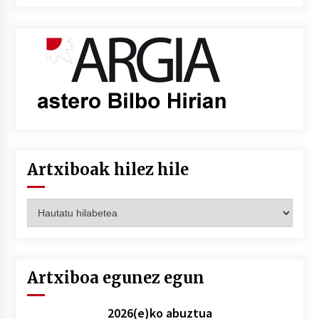
Artxiboak hilez hile
Artxiboak
hilez
hile
Artxiboa egunez egun
2026(e)ko abuztua