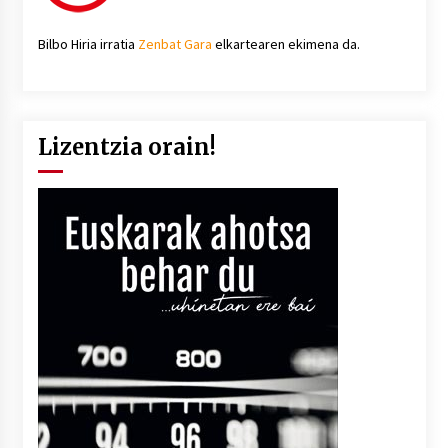
Bilbo Hiria irratia
Zenbat Gara
elkartearen ekimena da.
Lizentzia orain!