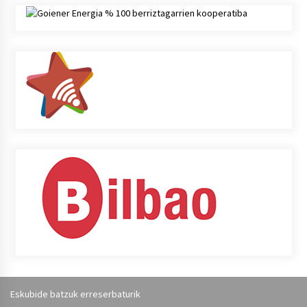
Eskubide batzuk erreserbaturik