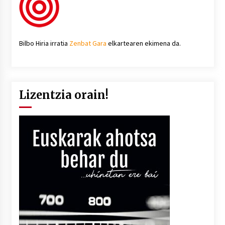
Bilbo Hiria irratia
Zenbat Gara
elkartearen ekimena da.
Lizentzia orain!