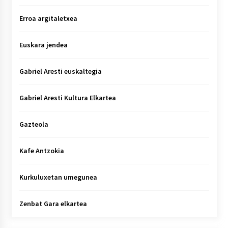
Erroa argitaletxea
Euskara jendea
Gabriel Aresti euskaltegia
Gabriel Aresti Kultura Elkartea
Gazteola
Kafe Antzokia
Kurkuluxetan umegunea
Zenbat Gara elkartea