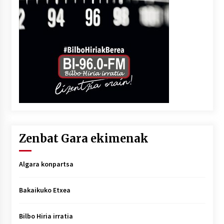
Zenbat Gara ekimenak
Algara konpartsa
Bakaikuko Etxea
Bilbo Hiria irratia