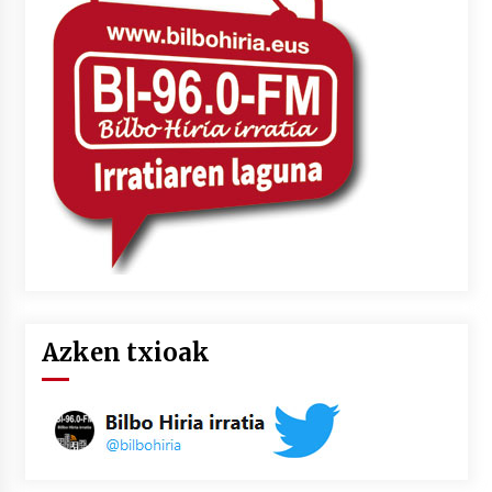
2026/07/03
MUSIBLA #297: Bide, Boards Of Canada, Somak,
Tiga, Twisted Teens, Underscores, Habia
2026/07/02
Azken txioak