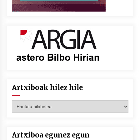
Artxiboak hilez hile
Artxiboak
hilez
hile
Artxiboa egunez egun