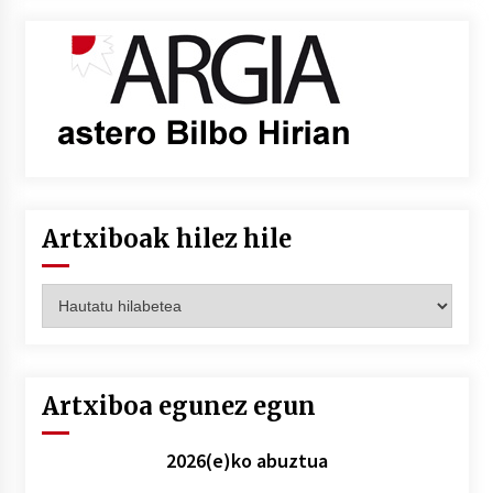
Artxiboak hilez hile
Artxiboak
hilez
hile
Artxiboa egunez egun
2026(e)ko abuztua