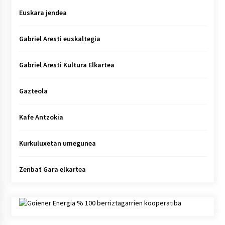
Euskara jendea
Gabriel Aresti euskaltegia
Gabriel Aresti Kultura Elkartea
Gazteola
Kafe Antzokia
Kurkuluxetan umegunea
Zenbat Gara elkartea