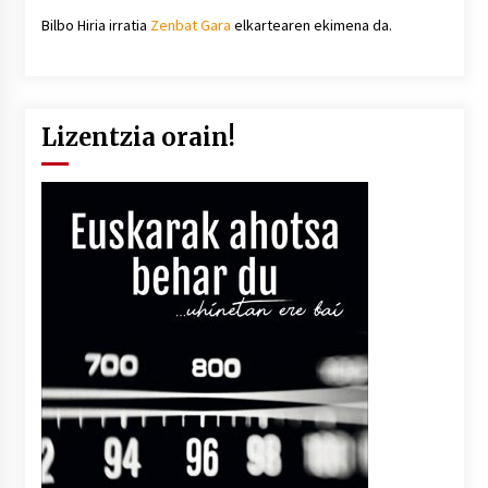
Bilbo Hiria irratia
Zenbat Gara
elkartearen ekimena da.
Lizentzia orain!