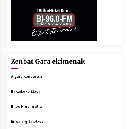
Zenbat Gara ekimenak
Algara konpartsa
Bakaikuko Etxea
Bilbo Hiria irratia
Erroa argitaletxea