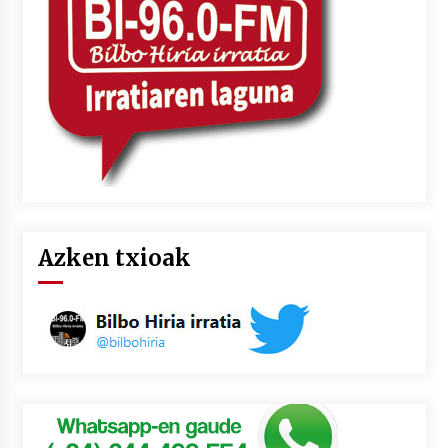
2026/07/03
MUSIBLA #297: Bide, Boards Of Canada, Somak,
Tiga, Twisted Teens, Underscores, Habia
2026/07/02
Azken txioak