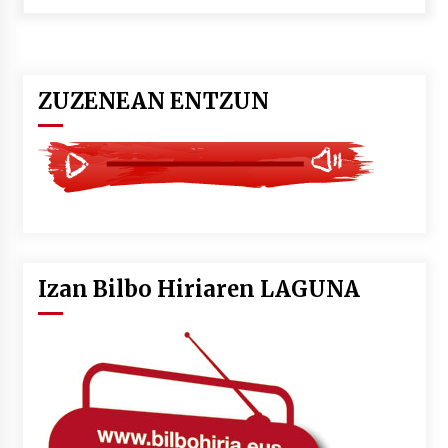
POTTO: San Pedro jaietako bertso-saioa
2026/07/09
ZUZENEAN ENTZUN
Larunbatean Plentziako Itsas Martxa ospatuko
da
2026/07/07
LIBURUEN ERREPUBLIKA TXIKIA: Hiragana akats
isil batekin dator beti
2026/07/07
Izan Bilbo Hiriaren LAGUNA
Auritz Iñurrietaren margoak ikusgai
Uribitarte40 aretoan
2026/07/03
SOINUGELA: Paul McCartney eta Ringo Starr-en
lan berriak