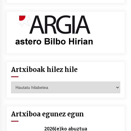
Artxiboak hilez hile
Artxiboak
hilez
hile
Artxiboa egunez egun
2026(e)ko abuztua