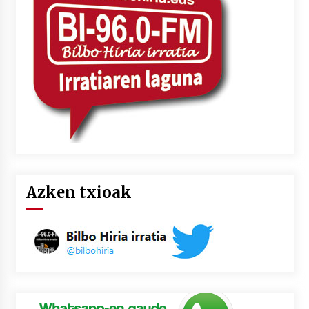
2026/07/03
MUSIBLA #297: Bide, Boards Of Canada, Somak,
Tiga, Twisted Teens, Underscores, Habia
2026/07/02
Azken txioak