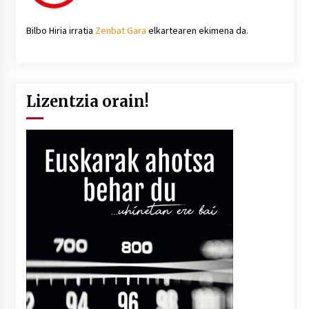
Bilbo Hiria irratia
Zenbat Gara
elkartearen ekimena da.
Lizentzia orain!