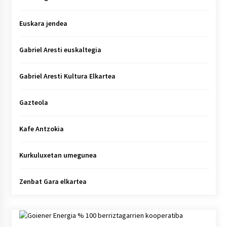
Euskara jendea
Gabriel Aresti euskaltegia
Gabriel Aresti Kultura Elkartea
Gazteola
Kafe Antzokia
Kurkuluxetan umegunea
Zenbat Gara elkartea