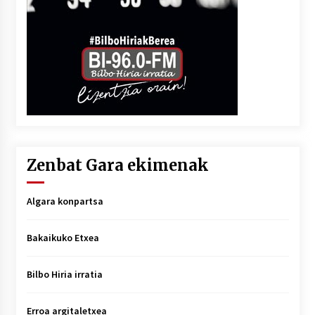
Zenbat Gara ekimenak
Algara konpartsa
Bakaikuko Etxea
Bilbo Hiria irratia
Erroa argitaletxea